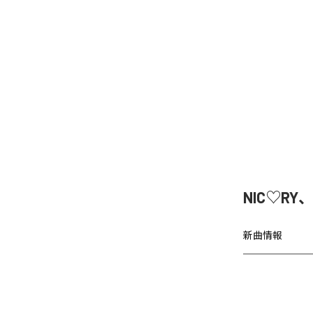
NIC♡RY
新曲情報