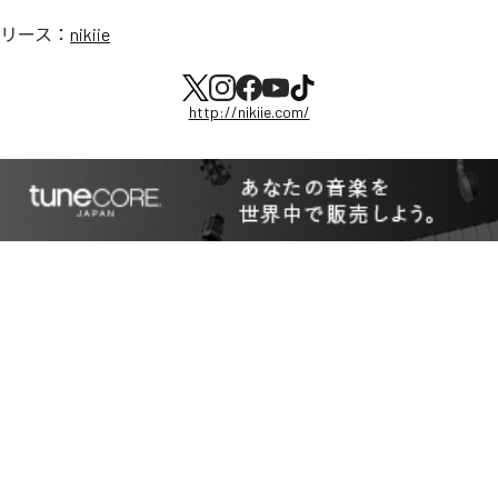
リース：
nikiie
http://nikiie.com/