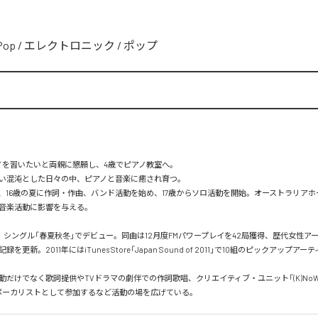
Pop
/
エレクトロニック
/
ポップ
ノを習いたいと両親に懇願し、4歳でピアノ教室へ。

い混沌とした日々の中、ピアノと音楽に癒され育つ。

、16歳の夏に作詞・作曲、バンド活動を始め、17歳からソロ活動を開始。オーストラリア
音楽活動に影響を与える。

1日、シングル「春夏秋冬」でデビュー。同曲は12月度FMパワープレイを42局獲得、歴代女性ア
を更新。2011年にはiTunes Store「Japan Sound of 2011」で10組のピックアップア
だけでなく歌詞提供やTVドラマの劇伴での作詞歌唱、クリエイティブ・ユニット「(K)NoW_
Y」へボーカリストとして参加するなど活動の場を広げている。