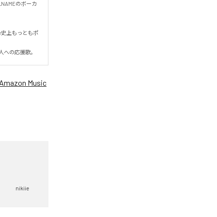
_NAMEのボーカ
e史上もっともポ
人への応援歌。
Amazon Music
nikiie