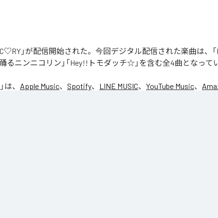
「NIC♡RY」が配信開始された。今回デジタル配信された楽曲は、「P
踊るニンニコリン」「Hey!!トモダッチ☆」を含む全4曲となって
」は、
Apple Music
、
Spotify
、
LINE MUSIC
、
YouTube Music
、
Amaz
の音楽配信サービスで聴くことができる。
ス：
NIC♡RY
CE
マグッタイム