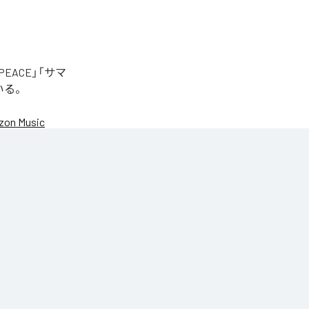
EACE」「サマ
いる。
on Music
NIC♡RY