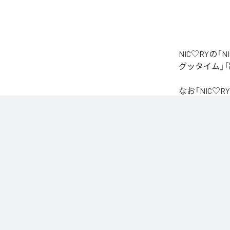
NIC♡RYの
グッタイム」「
なお「
NIC♡RY
Unlimited
など
各配信サービ
1
：
PEA
2
：
サ