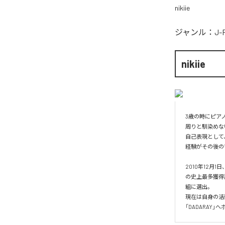
nikiie
ジャンル：
J-
nikiie
3歳の時にピア
周りと馴染めな
自己表現として
経験がその後の
2010年12月
の史上最多獲得記録
組に選出。

現在は自身の活動
「DADARA