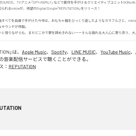
ーカルREIS、TVアニメ『SPY×FAMILY』などで劇伴を手がけるクリエイティブユニット(K)NoW
nikiieが、待望のDigital Single「REPUTATION」をリリース！

すべてを自身で手がけた今作は、おもちゃ箱をひっくり返したようなカラフルさと、nikii
サウンドが炸裂。

いと悟りながらも、まだどこかで夢を諦めきれないーーそんな揺れる大人心に寄り添う、大
TION
」は、
Apple Music
、
Spotify
、
LINE MUSIC
、
YouTube Music
、
の音楽配信サービスで聴くことができる。
ス：
REPUTATION
UTATION