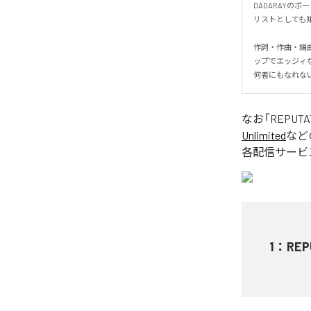
DADARAYのボ
リストとしても知られる
作詞・作曲・編曲
ップでエッジィな
何者にもなれな
なお「
REPUTA
Unlimited
など
各配信サービ
1
：
REP