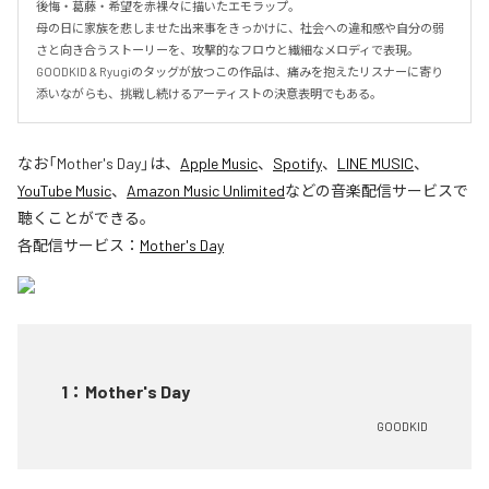
後悔・葛藤・希望を赤裸々に描いたエモラップ。

母の日に家族を悲しませた出来事をきっかけに、社会への違和感や自分の弱
さと向き合うストーリーを、攻撃的なフロウと繊細なメロディで表現。
GOODKID & Ryugiのタッグが放つこの作品は、痛みを抱えたリスナーに寄り
添いながらも、挑戦し続けるアーティストの決意表明でもある。
なお「
Mother's Day
」は、
Apple Music
、
Spotify
、
LINE MUSIC
、
YouTube Music
、
Amazon Music Unlimited
などの音楽配信サービスで
聴くことができる。
各配信サービス：
Mother's Day
1
：
Mother's Day
GOODKID