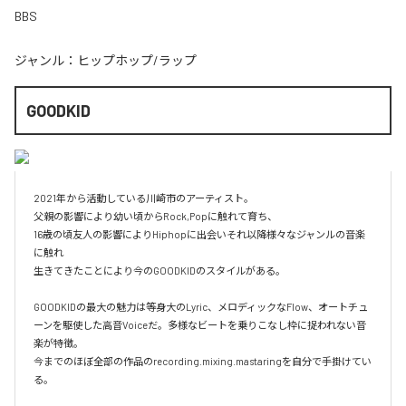
BBS
ジャンル：
ヒップホップ/ラップ
GOODKID
2021年から活動している川崎市のアーティスト。

父親の影響により幼い頃からRock,Popに触れて育ち、

16歳の頃友人の影響によりHiphopに出会いそれ以降様々なジャンルの音楽
に触れ

生きてきたことにより今のGOODKIDのスタイルがある。

GOODKIDの最大の魅力は等身大のLyric、メロディックなFlow、オートチュ
ーンを駆使した高音Voiceだ。多様なビートを乗りこなし枠に捉われない音
楽が特徴。

今までのほぼ全部の作品のrecording.mixing.mastaringを自分で手掛けてい
る。