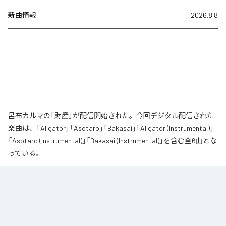
新曲情報
2026.8.8
呂布カルマの「財産」が配信開始された。今回デジタル配信された
楽曲は、「Aligator」「Asotaro」「Bakasai」「Aligator (Instrumental)」
「Asotaro (Instrumental)」「Bakasai (Instrumental)」を含む全6曲とな
っている。
なお「
財産
」は、
Apple Music
、
Spotify
、
LINE MUSIC
、
YouTube
Music
、
Amazon Music Unlimited
などの音楽配信サービスで聴くこと
ができる。
各配信サービス：
財産