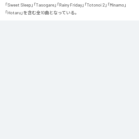
「Sweet Sleep」「Tasogare」「Rainy Friday」「Totonoi 2」「Minamo」
「Hotaru」を含む全10曲となっている。
夏の風と癒しのノスタルギアを

ORANCHAが贈る最新Lofi Beatsアルバム『August』は、「癒し」と「ノスタルジ
ア」をテーマにした、夏に寄り添う1枚です。

朝から始まりゆっくりと夕方へ導き夜風へ

どこか懐かしく、胸が締め付けられるようなメロディと、心地よいローファ
イ・ビート。

窓から吹き抜ける風を感じながら、ゆったりとした時間をお過ごしくださ
い。

読書や作業のお供に、そして寝る前のBGMなどリラックスした時間をお過ご
しください
なお「
Augast
」は、
Apple Music
、
Spotify
、
LINE MUSIC
、
YouTube
Music
、
Amazon Music Unlimited
などの音楽配信サービスで聴くこと
ができる。
各配信サービス：
Augast