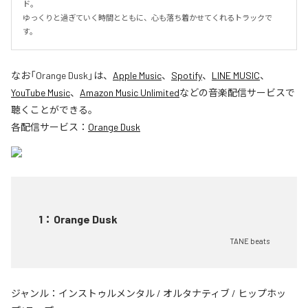
ド。

ゆっくりと過ぎていく時間とともに、心も落ち着かせてくれるトラックで
す。
なお「
Orange Dusk
」は、
Apple Music
、
Spotify
、
LINE MUSIC
、
YouTube Music
、
Amazon Music Unlimited
などの音楽配信サービスで
聴くことができる。
各配信サービス：
Orange Dusk
1
：
Orange Dusk
TANE beats
ジャンル：
インストゥルメンタル
/
オルタナティブ
/
ヒップホッ