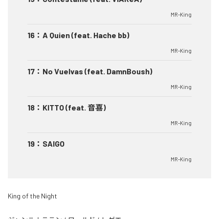
MR-King
16
：
A Quien (feat. Hache bb)
MR-King
17
：
No Vuelvas (feat. DamnBoush)
MR-King
18
：
KITTO (feat. 音喜)
MR-King
19
：
SAIGO
MR-King
King of the Night