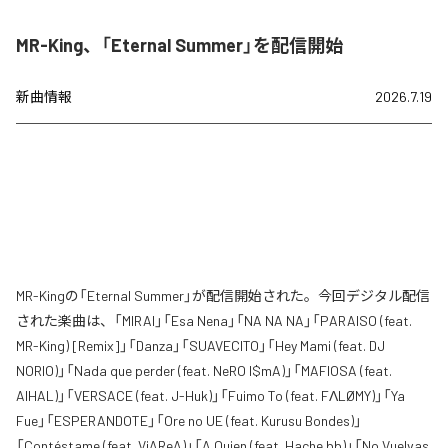
MR-King、「Eternal Summer」を配信開始
新曲情報
2026.7.19
MR-Kingの「Eternal Summer」が配信開始された。今回デジタル配信
された楽曲は、「MIRAI」「Esa Nena」「NA NA NA」「PARAISO (feat.
MR-King) [Remix]」「Danza」「SUAVECITO」「Hey Mami (feat. DJ
NORIO)」「Nada que perder (feat. NeRO I$mA)」「MAFIOSA (feat.
AIHAL)」「VERSACE (feat. J-Huk)」「Fuimo To (feat. FΛLØMY)」「Ya
Fue」「ESPERANDOTE」「Ore no UE (feat. Kurusu Bondes)」
「Contéstame (feat. ViAReA)」「A Quien (feat. Hache bb)」「No Vuelvas