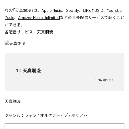
なお「
天真爛漫
」は、
Apple Music
、
Spotify
、
LINE MUSIC
、
YouTube
Music
、
Amazon Music Unlimited
などの音楽配信サービスで聴くこと
ができる。
各配信サービス：
天真爛漫
1
：
天真爛漫
UMA-giatles
天真爛漫
ジャンル：
ラテン
/
オルタナティブ
/
ボサノバ