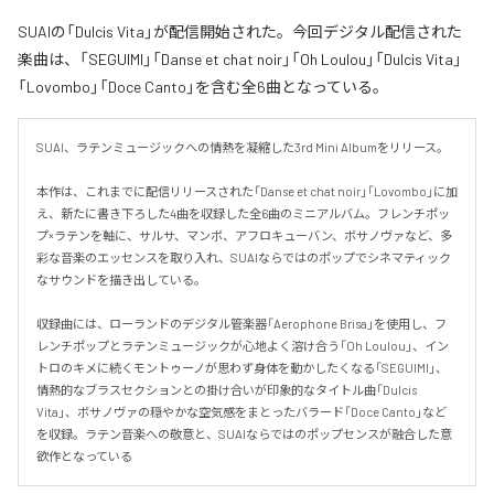
SUAIの「Dulcis Vita」が配信開始された。今回デジタル配信された
楽曲は、「SEGUIMI」「Danse et chat noir」「Oh Loulou」「Dulcis Vita」
「Lovombo」「Doce Canto」を含む全6曲となっている。
SUAI、ラテンミュージックへの情熱を凝縮した3rd Mini Albumをリリース。

本作は、これまでに配信リリースされた「Danse et chat noir」「Lovombo」に加
え、新たに書き下ろした4曲を収録した全6曲のミニアルバム。フレンチポッ
プ×ラテンを軸に、サルサ、マンボ、アフロキューバン、ボサノヴァなど、多
彩な音楽のエッセンスを取り入れ、SUAIならではのポップでシネマティック
なサウンドを描き出している。

収録曲には、ローランドのデジタル管楽器「Aerophone Brisa」を使用し、フ
レンチポップとラテンミュージックが心地よく溶け合う「Oh Loulou」、イン
トロのキメに続くモントゥーノが思わず身体を動かしたくなる「SEGUIMI」、
情熱的なブラスセクションとの掛け合いが印象的なタイトル曲「Dulcis 
Vita」、ボサノヴァの穏やかな空気感をまとったバラード「Doce Canto」など
を収録。ラテン音楽への敬意と、SUAIならではのポップセンスが融合した意
欲作となっている