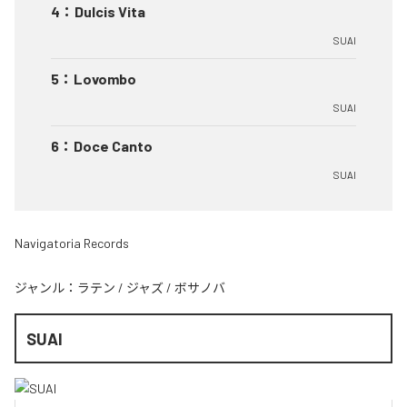
4
：
Dulcis Vita
SUAI
5
：
Lovombo
SUAI
6
：
Doce Canto
SUAI
Navigatoria Records
ジャンル：
ラテン
/
ジャズ
/
ボサノバ
SUAI