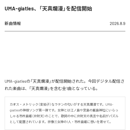
UMA-giatles、「天真爛漫」を配信開始
新曲情報
2026.8.9
UMA-giatlesの「天真爛漫」が配信開始された。今回デジタル配信さ
れた楽曲は、「天真爛漫」を含む全1曲となっている。
カオス・メトリック（変拍子）なラテンの匂いがする天真爛漫です。UMA-
giatlesの神様ソング第一弾です。女神とは江ノ島や宮島の厳島神社にいらっ
しゃる市杵島姫（弁財天）のことで、歌詞の中に弁財天の真言や名前がパズル
として配置されています。宗像三女神の1人・市杵島姫に想いを寄せて。