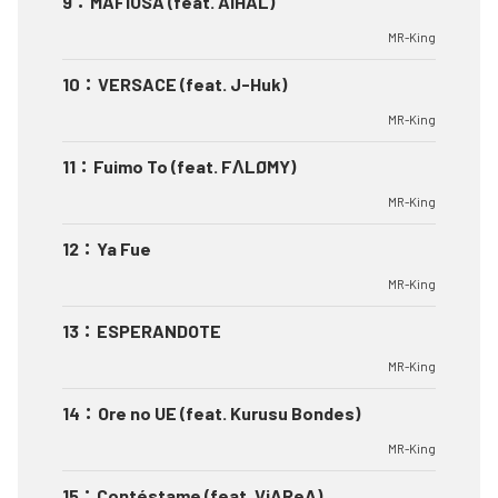
9
：
MAFIOSA (feat. AIHAL)
MR-King
10
：
VERSACE (feat. J-Huk)
MR-King
11
：
Fuimo To (feat. FΛLØMY)
MR-King
12
：
Ya Fue
MR-King
13
：
ESPERANDOTE
MR-King
14
：
Ore no UE (feat. Kurusu Bondes)
MR-King
15
：
Contéstame (feat. ViAReA)