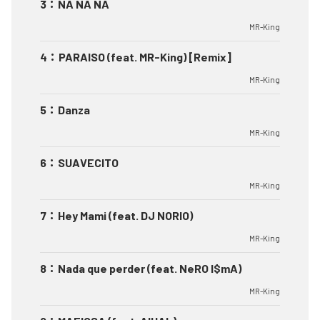
3
：
NA NA NA
MR-King
4
：
PARAISO (feat. MR-King) [Remix]
MR-King
5
：
Danza
MR-King
6
：
SUAVECITO
MR-King
7
：
Hey Mami (feat. DJ NORIO)
MR-King
8
：
Nada que perder (feat. NeRO I$mA)
MR-King