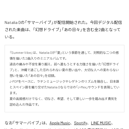
Natalia Dの「サマーバイブ」が配信開始された。今回デジタル配信
された楽曲は、「幻想ドライブ」「あの日々」を含む全2曲となって
いる。
『Summer Vibe』は、Natalia Dが「夏」という季節を通して、対照的な二つの感
情を描いた2曲入りのミニアルバムです。

過去の痛みや不安を乗り越え、前へ進もうとする力強さを描いた「幻想ドライ
ブ」と、沖縄で過ごした忘れられない夏の思い出や、大切な人への変わらない
想いを描いた「あの日々」を収録。

J-POPをベースに、ラテンミュージックやレゲトンのリズムを融合し、日本語
とスペイン語を織り交ぜたNatalia Dならではの「J-Mex」サウンドを表現してい
ます。

夏の高揚感だけでなく、切なさ、希望、そして新しい一歩を踏み出す勇気を
詰め込んだ作品です。
なお「
サマーバイブ
」は、
Apple Music
、
Spotify
、
LINE MUSIC
、