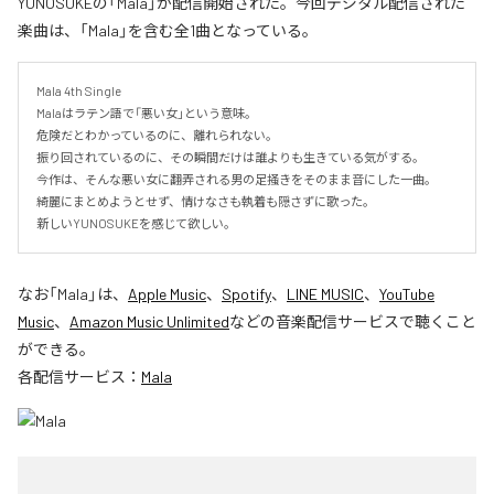
YUNOSUKEの「Mala」が配信開始された。今回デジタル配信された
楽曲は、「Mala」を含む全1曲となっている。
Mala 4th Single

Malaはラテン語で「悪い女」という意味。

危険だとわかっているのに、離れられない。

振り回されているのに、その瞬間だけは誰よりも生きている気がする。

今作は、そんな悪い女に翻弄される男の足掻きをそのまま音にした一曲。

綺麗にまとめようとせず、情けなさも執着も隠さずに歌った。

新しいYUNOSUKEを感じて欲しい。
なお「
Mala
」は、
Apple Music
、
Spotify
、
LINE MUSIC
、
YouTube
Music
、
Amazon Music Unlimited
などの音楽配信サービスで聴くこと
ができる。
各配信サービス：
Mala