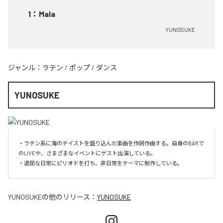
1
：
Mala
YUNOSUKE
ジャンル：
ラテン
/
ポップ
/
ダンス
YUNOSUKE
・ラテン系に海のテイストを盛り込んだ楽曲を作詞作曲する。自身のBARで
のLIVEや、さまざまなイベントにゲスト出演している。

・退屈な日常にピリオドを打ち、非日常をテーマに制作している。
YUNOSUKE
の他のリリース：
YUNOSUKE