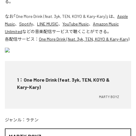
る。
なお「
One More Drink (feat. 3yk, TEN, KOYO & Kary-Kary)
」は、
Apple
Music
、
Spotify
、
LINE MUSIC
、
YouTube Music
、
Amazon Music
Unlimited
などの音楽配信サービスで聴くことができる。
各配信サービス：
One More Drink (feat. 3yk, TEN, KOYO & Kary-Kary)
1
：
One More Drink (feat. 3yk, TEN, KOYO &
Kary-Kary)
MARTY BOYZ
ジャンル：
ラテン