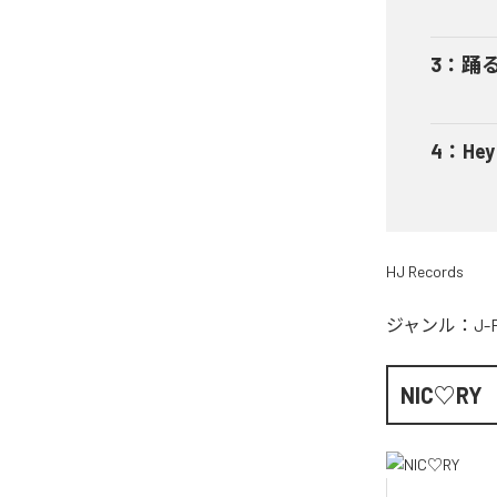
3
：
踊
4
：
He
HJ Records
ジャンル：
J-
NIC♡RY