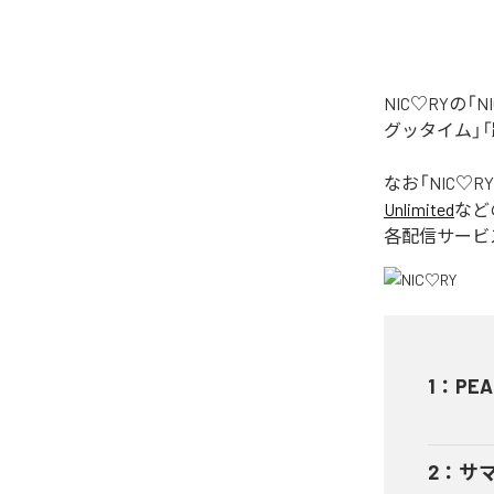
NIC♡RYの
グッタイム」「
なお「
NIC♡RY
Unlimited
など
各配信サービ
1
：
PEA
2
：
サ