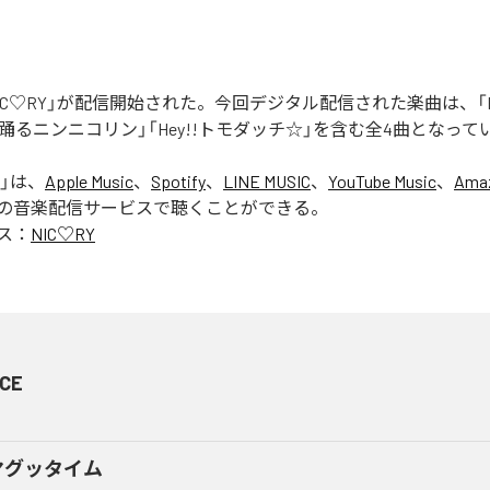
「NIC♡RY」が配信開始された。今回デジタル配信された楽曲は、「P
踊るニンニコリン」「Hey!!トモダッチ☆」を含む全4曲となって
」は、
Apple Music
、
Spotify
、
LINE MUSIC
、
YouTube Music
、
Amaz
の音楽配信サービスで聴くことができる。
ス：
NIC♡RY
CE
マグッタイム