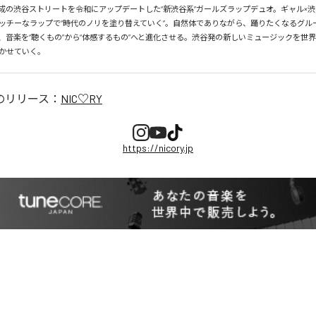
、平成の渋谷ストリートを令和にアップデートした“新渋谷系”ガールズラップデュオ。ギャル×渋
ッチーなラップで“時代のノリを塗り替えていく”。自然体でありながら、踊りたくなるグル
、音楽を“聴くもの”から“体感するもの”へと進化させる。渋谷発の新しいミュージックを世
かせていく。
のリリース：
NIC♡RY
https://nicory.jp