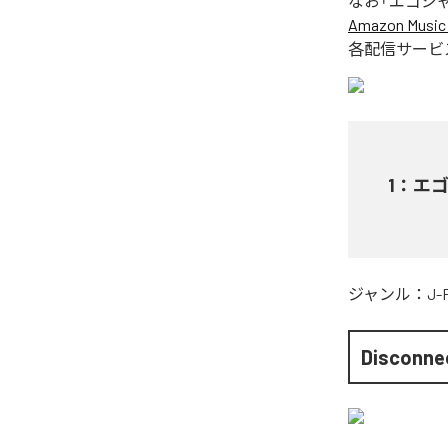
なお「
エゴジ
Amazon Music 
各配信サービ
1
：
エ
ジャンル：
J-
Disconnec