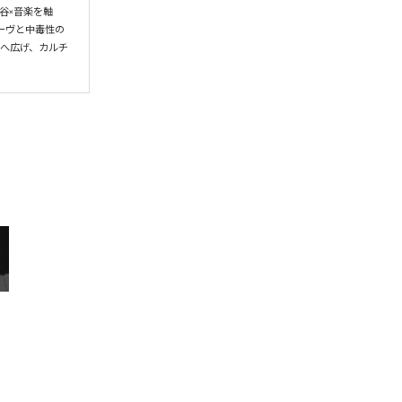
谷×音楽を軸
ーヴと中毒性の
界へ広げ、カルチ