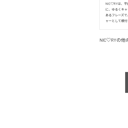
NIC♡RYは
に、ゆるくキャ
あるフレーズで
ャーとして根付
NIC♡RY
の他