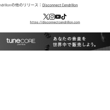
drillon
の他のリリース：
Disconnect Cendrillon
https://disconnectcendrillon.com