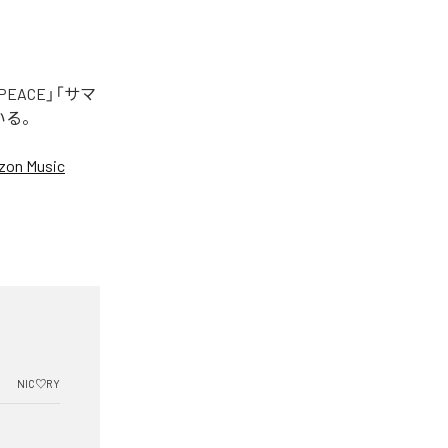
EACE」「サマ
いる。
on Music
NIC♡RY