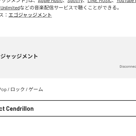
ャッジメント
」は、
Apple Music
、
Spotify
、
LINE MUSIC
、
YouTube 
Unlimited
などの音楽配信サービスで聴くことができる。
ス：
エゴジャッジメント
ゴジャッジメント
Disconnec
Pop
/
ロック
/
ゲーム
t Cendrillon