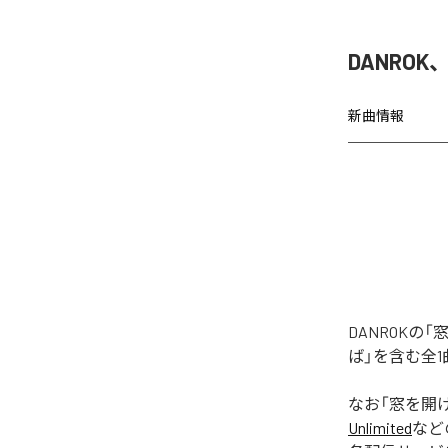
DANRO
新曲情報
DANROK
ば」を含む全
なお「
窓を開
Unlimited
など