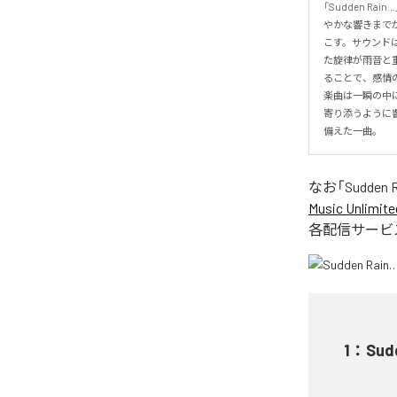
「Sudden 
やかな響きまで
こす。サウンド
た旋律が雨音と
ることで、感情
楽曲は一瞬の中
寄り添うように
備えた一曲。
なお「
Sudden 
Music Unlimite
各配信サービ
1
：
Sud