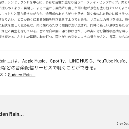
Rain…」は、シンセサウンドを中心に、多彩な音色が重なり合うローファイ・ヒップホップ。柔
が揺らめくように展開し、まるで空から突然降り出した雨の粒が景色を塗り替えていくよう
はしっとりと落ち着きながらも、透明感のある広がりを見せ、聴く者の心を静かに解き放つ
重なり合い、どこか遠くにある記憶を呼び覚ますようでもある。リズムは力強さを抑え、穏
の起伏を優しく包み込む。雨に触れるたびに感情が洗い流され、同時に新しい息吹をもたら
に浄化と再生を宿している。音と余白の間に漂う静けさが、心の奥に潜む複雑な感情を照ら
響き続ける。ふとした瞬間に胸を打つ、雨上がりの空気のような清らかさと、言葉にならな
Rain…
」は、
Apple Music
、
Spotify
、
LINE MUSIC
、
YouTube Music
d
などの音楽配信サービスで聴くことができる。
ス：
Sudden Rain…
den Rain…
Grey Oc