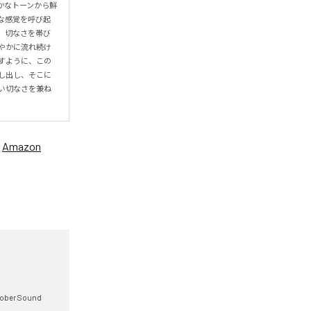
らかなトーンから鮮
な感覚を呼び起
。切なさを帯び
やかに流れ続け
すように、この
し出し、そこに
い切なさを兼ね
、
Amazon
tober Sound