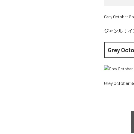
Grey October S
ジャンル：
イ
Grey Oct
Grey October 