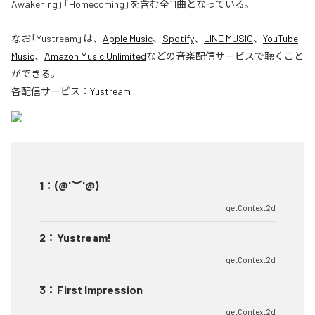
Awakening」「Homecoming」を含む全11曲となっている。
なお「
Yustream
」は、
Apple Music
、
Spotify
、
LINE MUSIC
、
YouTube
Music
、
Amazon Music Unlimited
などの音楽配信サービスで聴くこと
ができる。
各配信サービス：
Yustream
1
：
(@'︶'@)
getContext2d
2
：
Yustream!
getContext2d
3
：
First Impression
getContext2d