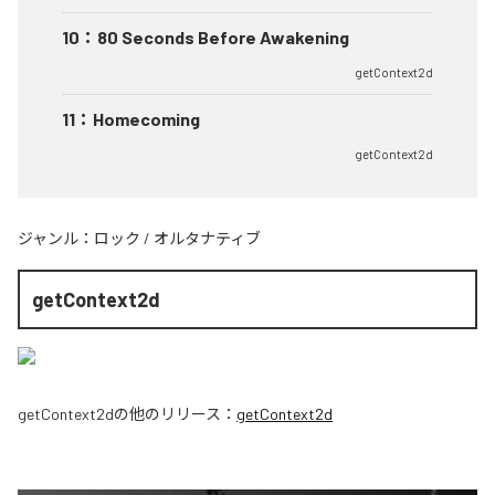
10
：
80 Seconds Before Awakening
getContext2d
11
：
Homecoming
getContext2d
ジャンル：
ロック
/
オルタナティブ
getContext2d
getContext2d
の他のリリース：
getContext2d