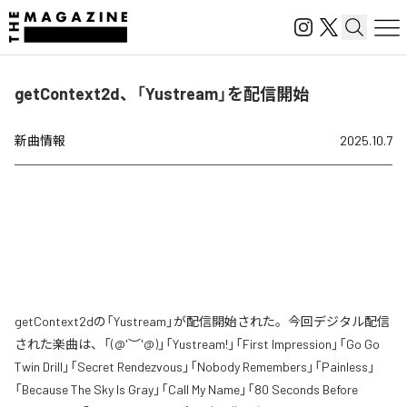
getContext2d、「Yustream」を配信開始
新曲情報
2025.10.7
getContext2dの「Yustream」が配信開始された。今回デジタル配信
された楽曲は、「(@'︶'@)」「Yustream!」「First Impression」「Go Go
Twin Drill」「Secret Rendezvous」「Nobody Remembers」「Painless」
「Because The Sky Is Gray」「Call My Name」「80 Seconds Before