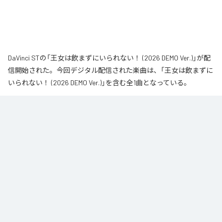
DaVinci STの「王女は飲まずにいられない！ (2026 DEMO Ver.)」が配
信開始された。今回デジタル配信された楽曲は、「王女は飲まずに
いられない！ (2026 DEMO Ver.)」を含む全1曲となっている。
なお「
王女は飲まずにいられない！ (2026 DEMO Ver.)
」は、
Apple
Music
、
Spotify
、
LINE MUSIC
、
YouTube Music
、
Amazon Music
Unlimited
などの音楽配信サービスで聴くことができる。
各配信サービス：
王女は飲まずにいられない！ (2026 DEMO Ver.)
1
：
王女は飲まずにいられない！ (2026 DEMO