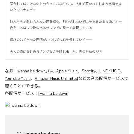
惹かれてはいけないと分かっていながらも、抗えず惹かれてしまう感情を描
いたR&Bナンバー

触れそうで触れられない距離感や、割り切れない想いを抱えたまま過ごす一
夜を、メロウで艶のあるサウンドに乗せて表現している

遊びのはずだった関係が、少しずつ心を侵していく――

大人の恋に潜む危うさと切なさを映し出した、夜のためのR&B
なお「
I wanna be down
」は、
Apple Music
、
Spotify
、
LINE MUSIC
、
YouTube Music
、
Amazon Music Unlimited
などの音楽配信サービスで
聴くことができる。
各配信サービス：
I wanna be down
1
：
I wanna be down