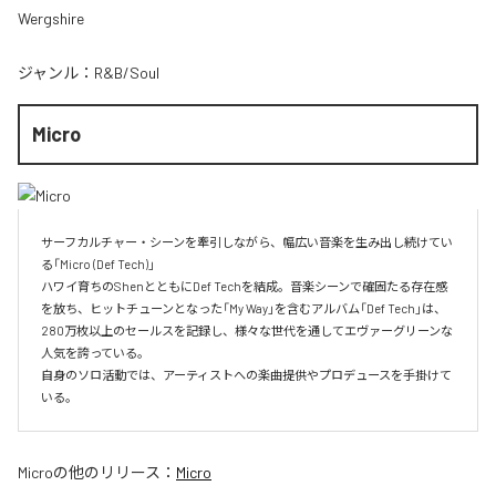
Wergshire
ジャンル：
R&B/Soul
Micro
サーフカルチャー・シーンを牽引しながら、幅広い音楽を生み出し続けてい
る「Micro (Def Tech)」

ハワイ育ちのShenとともにDef Techを結成。音楽シーンで確固たる存在感
を放ち、ヒットチューンとなった「My Way」を含むアルバム「Def Tech」は、
280万枚以上のセールスを記録し、様々な世代を通してエヴァーグリーンな
人気を誇っている。

自身のソロ活動では、アーティストへの楽曲提供やプロデュースを手掛けて
いる。
Micro
の他のリリース：
Micro