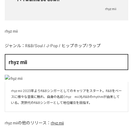
rhyz mii
rhyz mii
ジャンル：
R&B/Soul
/
J-Pop
/
ヒップホップ/ラップ
rhyz mii
rhyz mii 2023年よりR&Bシンガーとしてのキャリアをスタート。R&Bをベー
スに様々な音楽に触れ、自身の名前（rhyz　mii)もR&Bのrhythmが由来して
いる。次世代のR&Bシンガーとして地位確立を目指す。
rhyz mii
の他のリリース：
rhyz mii