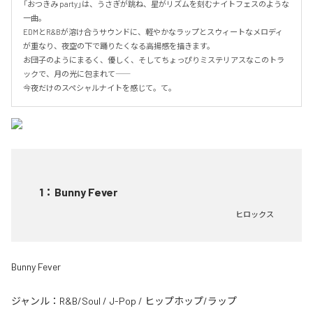
「おつきみ party」は、うさぎが跳ね、星がリズムを刻むナイトフェスのような
一曲。

EDMとR&Bが溶け合うサウンドに、軽やかなラップとスウィートなメロディ
が重なり、夜空の下で踊りたくなる高揚感を描きます。

お団子のようにまるく、優しく、そしてちょっぴりミステリアスなこのトラ
ックで、月の光に包まれて――

今夜だけのスペシャルナイトを感じて。て。
1
：
Bunny Fever
ヒロックス
Bunny Fever
ジャンル：
R&B/Soul
/
J-Pop
/
ヒップホップ/ラップ