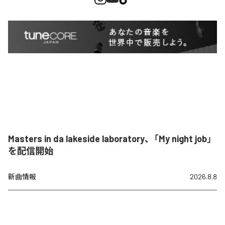
Masters in da lakeside laboratory、「My night job」
を配信開始
新曲情報
2026.8.8