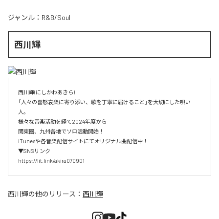
ジャンル：
R&B/Soul
西川輝
西川輝(にしかわあきら)

「人々の喜怒哀楽に寄り添い、歌を丁寧に届けること」を大切にした唄い
人。

様々な音楽活動を経て2024年度から

関東圏、九州各地でソロ活動開始！

iTunesや各音楽配信サイトにてオリジナル曲配信中！

▼SNSリンク

https://lit.link/akira070901
西川輝
の他のリリース：
西川輝