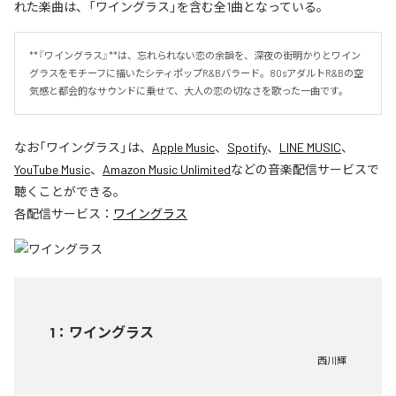
れた楽曲は、「ワイングラス」を含む全1曲となっている。
**『ワイングラス』**は、忘れられない恋の余韻を、深夜の街明かりとワイン
グラスをモチーフに描いたシティポップR&Bバラード。80sアダルトR&Bの空
気感と都会的なサウンドに乗せて、大人の恋の切なさを歌った一曲です。
なお「
ワイングラス
」は、
Apple Music
、
Spotify
、
LINE MUSIC
、
YouTube Music
、
Amazon Music Unlimited
などの音楽配信サービスで
聴くことができる。
各配信サービス：
ワイングラス
1
：
ワイングラス
西川輝