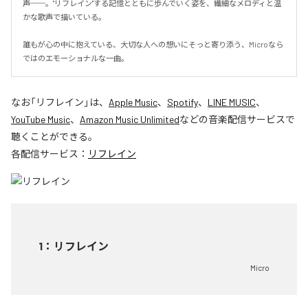
声──。"リフレイン"する記憶とともに歩んでいく姿を、繊細なメロディと温
かな歌声で描いている。

誰もが心の中に抱えている、大切な人への想いにそっと寄り添う、Microなら
ではのエモーショナルな一曲。
なお「
リフレイン
」は、
Apple Music
、
Spotify
、
LINE MUSIC
、
YouTube Music
、
Amazon Music Unlimited
などの音楽配信サービスで
聴くことができる。
各配信サービス：
リフレイン
1
：
リフレイン
Micro