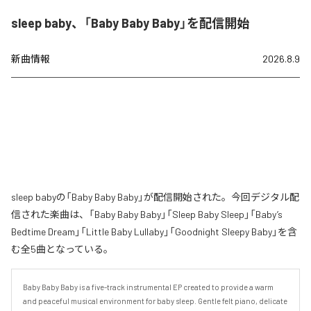
sleep baby、「Baby Baby Baby」を配信開始
新曲情報
2026.8.9
sleep babyの「Baby Baby Baby」が配信開始された。今回デジタル配
信された楽曲は、「Baby Baby Baby」「Sleep Baby Sleep」「Baby’s
Bedtime Dream」「Little Baby Lullaby」「Goodnight Sleepy Baby」を含
む全5曲となっている。
Baby Baby Baby is a five-track instrumental EP created to provide a warm 
and peaceful musical environment for baby sleep. Gentle felt piano, delicate 