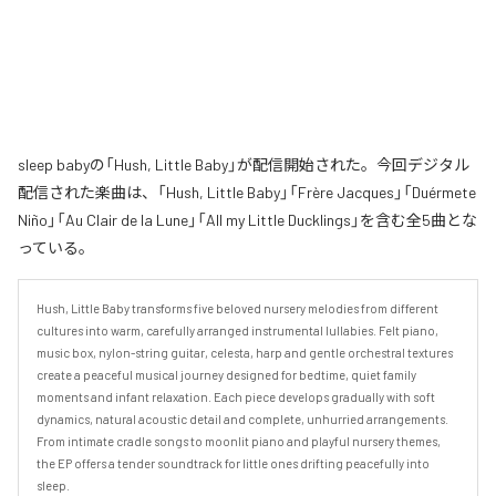
sleep babyの「Hush, Little Baby」が配信開始された。今回デジタル
配信された楽曲は、「Hush, Little Baby」「Frère Jacques」「Duérmete
Niño」「Au Clair de la Lune」「All my Little Ducklings」を含む全5曲とな
っている。
Hush, Little Baby transforms five beloved nursery melodies from different 
cultures into warm, carefully arranged instrumental lullabies. Felt piano, 
music box, nylon-string guitar, celesta, harp and gentle orchestral textures 
create a peaceful musical journey designed for bedtime, quiet family 
moments and infant relaxation. Each piece develops gradually with soft 
dynamics, natural acoustic detail and complete, unhurried arrangements. 
From intimate cradle songs to moonlit piano and playful nursery themes, 
the EP offers a tender soundtrack for little ones drifting peacefully into 
sleep.