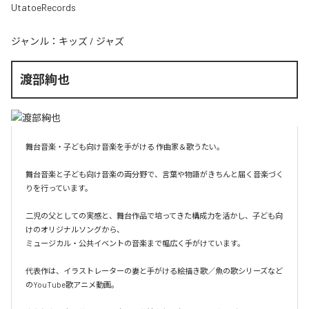
UtatoeRecords
ジャンル：
キッズ
/
ジャズ
渡部絢也
舞台音楽・子ども向け音楽を手がける 作曲家＆歌うたい。

舞台音楽と子ども向け音楽の両分野で、言葉や物語がきちんと届く音楽づく
りを行っています。

二児の父としての実感と、舞台作品で培ってきた構成力を活かし、子ども向
けのオリジナルソングから、

ミュージカル・公共イベントの音楽まで幅広く手がけています。

代表作は、イラストレーターの妻と手がける絵描き歌／魚の歌シリーズなど
のYouTube歌アニメ動画。
