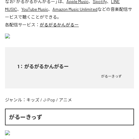
なお「
がるがるかんがるー
」は、
Apple Music
、
Spotify
、
LINE
MUSIC
、
YouTube Music
、
Amazon Music Unlimited
などの音楽配信サ
ービスで聴くことができる。
各配信サービス：
がるがるかんがるー
1
：
がるがるかんがるー
がるーきっず
ジャンル：
キッズ
/
J-Pop
/
アニメ
がるーきっず