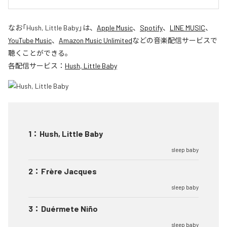
なお「
Hush, Little Baby
」は、
Apple Music
、
Spotify
、
LINE MUSIC
、
YouTube Music
、
Amazon Music Unlimited
などの音楽配信サービスで
聴くことができる。
各配信サービス：
Hush, Little Baby
1
：
Hush, Little Baby
sleep baby
2
：
Frère Jacques
sleep baby
3
：
Duérmete Niño
sleep baby