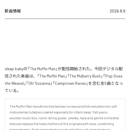
新曲情報
2026.8.9
sleep babyの「The Muffin Man」が配信開始された。今回デジタル配
信された楽曲は、「The Muffin Man」「The Mulberry Bush」「Pop Goes
the Weasel」「Oh! Susanna」「Camptown Races」を含む全5曲となっ
ている。
The Muffin Man transforms five familiar nursery and folk melodies into soft 
instrumental lullabies created especially for infant sleep. Felt piano, 
wooden music box, nylon-string guitar, celesta, harp and gentle orchestral 
textures replace the lively rhythms of the originals with slow, comforting 
arrangements. Each piece develops naturally through warm harmony, 