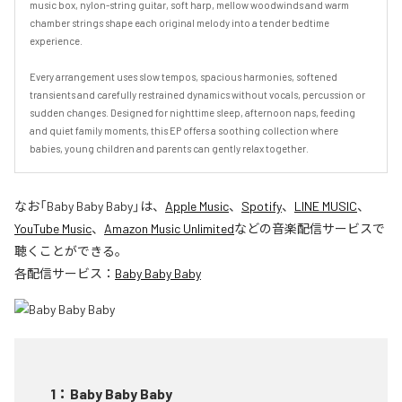
music box, nylon-string guitar, soft harp, mellow woodwinds and warm 
chamber strings shape each original melody into a tender bedtime 
experience.

Every arrangement uses slow tempos, spacious harmonies, softened 
transients and carefully restrained dynamics without vocals, percussion or 
sudden changes. Designed for nighttime sleep, afternoon naps, feeding 
and quiet family moments, this EP offers a soothing collection where 
babies, young children and parents can gently relax together.
なお「
Baby Baby Baby
」は、
Apple Music
、
Spotify
、
LINE MUSIC
、
YouTube Music
、
Amazon Music Unlimited
などの音楽配信サービスで
聴くことができる。
各配信サービス：
Baby Baby Baby
1
：
Baby Baby Baby