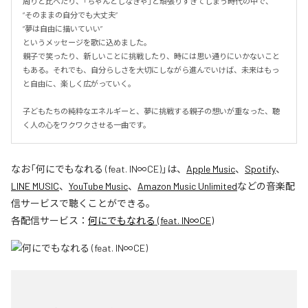
周りと比べたり、「ちゃんとしなきゃ」と頑張りすぎてしまう時代の中で、

“そのままの自分でも大丈夫”

“夢は自由に描いていい”

というメッセージを歌に込めました。

親子で笑ったり、新しいことに挑戦したり、時には思い通りにいかないこと
もある。それでも、自分らしさを大切にしながら進んでいけば、未来はもっ
と自由に、楽しく広がっていく。

子どもたちの純粋なエネルギーと、夢に挑戦する親子の想いが重なった、聴
く人の心をワクワクさせる一曲です。
なお「
何にでもなれる (feat. IN∞CE)
」は、
Apple Music
、
Spotify
、
LINE MUSIC
、
YouTube Music
、
Amazon Music Unlimited
などの音楽配
信サービスで聴くことができる。
各配信サービス：
何にでもなれる (feat. IN∞CE)