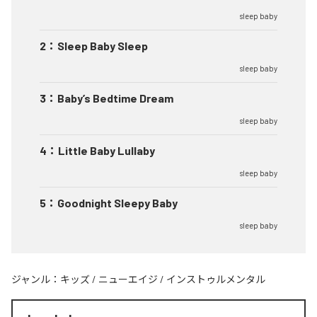
sleep baby
2
：
Sleep Baby Sleep
sleep baby
3
：
Baby’s Bedtime Dream
sleep baby
4
：
Little Baby Lullaby
sleep baby
5
：
Goodnight Sleepy Baby
sleep baby
ジャンル：
キッズ
/
ニューエイジ
/
インストゥルメンタル