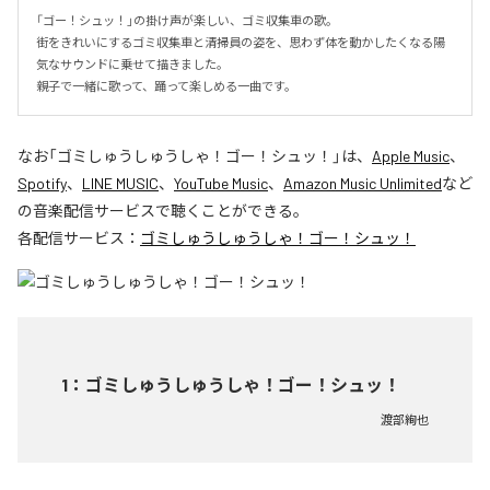
「ゴー！シュッ！」の掛け声が楽しい、ゴミ収集車の歌。

街をきれいにするゴミ収集車と清掃員の姿を、思わず体を動かしたくなる陽
気なサウンドに乗せて描きました。

親子で一緒に歌って、踊って楽しめる一曲です。
なお「
ゴミしゅうしゅうしゃ！ゴー！シュッ！
」は、
Apple Music
、
Spotify
、
LINE MUSIC
、
YouTube Music
、
Amazon Music Unlimited
など
の音楽配信サービスで聴くことができる。
各配信サービス：
ゴミしゅうしゅうしゃ！ゴー！シュッ！
1
：
ゴミしゅうしゅうしゃ！ゴー！シュッ！
渡部絢也