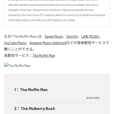
delicate variations and seamless transitions without sudden sounds or 
dramatic changes. Designed for bedtime, naps and peaceful family 
moments, this five-track EP creates a safe and soothing musical atmosphere 
that helps little ones relax and drift gently into sleep.
なお「
The Muffin Man
」は、
Apple Music
、
Spotify
、
LINE MUSIC
、
YouTube Music
、
Amazon Music Unlimited
などの音楽配信サービスで
聴くことができる。
各配信サービス：
The Muffin Man
1
：
The Muffin Man
sleep baby
2
：
The Mulberry Bush