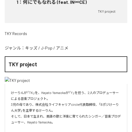
1
：
何にでもなれる (feat. IN∞CE)
TKY project
TKY Records
ジャンル：
キッズ
/
J-Pop
/
アニメ
TKY project
けーりんが「TK」を、Hayato Yamaokaが「Y」を担う、2人のプロデューサー
による音楽プロジェクト。

3児の母であり、株式会社ライフキャリアcircle代表取締役、「Bポジけーり
ん大学」を主宰するけーりん。

そして、日本で生まれ、英語の歌と洋楽に育てられたシンガー／音楽プロデ
ューサー、Hayato Yamaoka。
