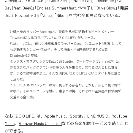
た楽曲は、「5:00 A.M.」「Clock Zero」「Name Tag」「December」「All
Day (feat. Deey)」「Endless Summer (feat. YAYA子)」「Drive Slow」「発展
(feat. Elizabeth-G)」「Voice」「Nikon」を含む全10曲となっている。
沖縄出身のラッパー Steelsipと、東京を拠点に活動するビートメイカー 
Tatwoineによるコラボアルバム 『Z.O.O LIFE』 がリリース。

Featuringには、同じく沖縄出身のラッパー Deey、DJユニット「凸凹」として
も活動するシンガー YAYA子、そして埼玉・戸田をREPするFLOW者 
Elizabeth-Gが参加。

ミックス・マスタリングはKat'z Deli Studio、アートワークは$hirawが担当。

さまざまなバックグラウンドを持つ人々が集まり、交わる混沌とした世界
は、まるで動物園のよう。そんな現代を『Z.O.O LIFE』というタイトルに落と
し込んだ。

"ALL EYES ON ME"――ラッパーは常に見られる存在だ。しかし、決して見せ物で
はない。そのメッセージを軸に、東京と沖縄、それぞれの空気感や価値観が
交差する全10曲。
なお「
Z.O.O LIFE
」は、
Apple Music
、
Spotify
、
LINE MUSIC
、
YouTube
Music
、
Amazon Music Unlimited
などの音楽配信サービスで聴くこと
ができる。