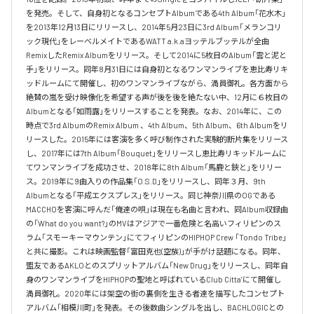
を発売。そして、自身初となるコンセプトAlbumである4th Album「花水木」
を2013年12月13日にリリースし、2014年5月23日に3rd Album「メランコリ
ック現代」をレーベルメイトであるWATT a.k.aヨッテルブッテルが全曲
RemixしたRemix Albumをリリース。そして2014に5枚目のAlbum「雲と泥と
手」をリリース。同年8月31日には自身初となるワンマンライブを恵比寿リキ
ッドルームにて開催し、初のワンマンライブながら、満員御礼。各方面から
絶賛の嵐を受け映像化を希望する声が後を後を絶たない中、12月に６枚目の
Albumとなる「如雨露」をリリースすることを発表。なお、2014年に、この
時点で3rd AlbumのRemix Album 、4th Album、5th Album、6th Albumをリ
リースした。2015年には客演を多く呼び制作された実験的断片集をリリース
し、2017年には7th Album「Bouquet」をリリースし恵比寿リキッドルームに
てワンマンライブを成功させ、2018年に8th Album「馬鹿と鋏と」をリリー
ス。2019年に9曲入りの作品集「O.S.D」をリリースし、同年３月、9th 
Albumとなる「平成エクスプレス」をリリース。同じ神奈川県のOGである
MACCHOを客演に呼んだ「俺達の唄」は現在も名曲と言われ、同Album収録曲
の「What do you want?」のMVはアジアで一番危険と名高いフィリピンのス
ラム「スモーキーマウンテン」にてフィリピンのHIPHOP Crew 「Tondo Tribe」
と共に撮影。これは映画監督「富田克也(空族)」が手がけ話題になる。同年、
盟友であるAKLOとのスプリットアルバム「New Drug」をリリースし、同年自
身のワンマンライブをHIPHOPの聖地と呼ばれているClub Citta’にて開催し
満員御礼。2020年には架空の街の裏側を生きる者達を描写したコンセプト
アルバム「相模川町」を発表。その後数曲シングルを出し、BACHLOGICとの