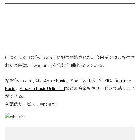
GHOST USERの「who am i」が配信開始された。今回デジタル配信さ
れた楽曲は、「who am i」を含む全1曲となっている。
なお「
who am i
」は、
Apple Music
、
Spotify
、
LINE MUSIC
、
YouTube
Music
、
Amazon Music Unlimited
などの音楽配信サービスで聴くこと
ができる。
各配信サービス：
who am i