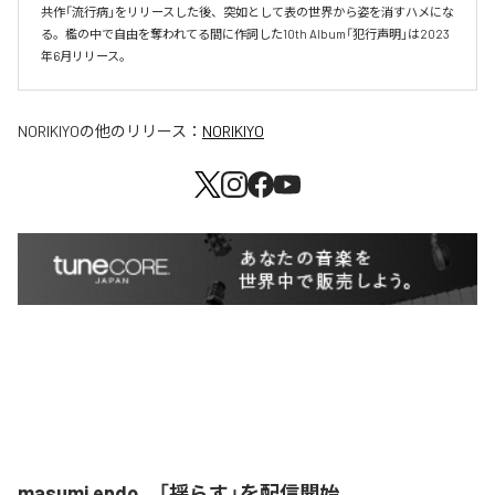
共作「流行病」をリリースした後、突如として表の世界から姿を消すハメにな
る。檻の中で自由を奪われてる間に作詞した10th Album「犯行声明」は2023
年6月リリース。
NORIKIYO
の他のリリース：
NORIKIYO
masumi endo、「揺らす」を配信開始