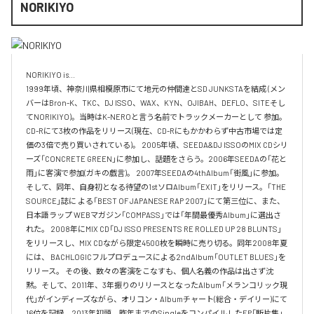
NORIKIYO
NORIKIYO is...　 

1999年頃、神奈川県相模原市にて地元の仲間達とSD JUNKSTAを結成 (メン
バーはBron-K、TKC、DJ ISSO、WAX、KYN、OJIBAH、DEFLO、SITEそし
てNORIKIYO)。当時はK-NEROと言う名前でトラックメーカーとして 参加。
CD-Rにて3枚の作品をリリース(現在、CD-Rにもかかわらず中古市場では定
価の3倍で売り買いされている)。 2005年頃、SEEDA&DJ ISSOのMIX CDシリ
ーズ「CONCRETE GREEN」に参加し、話題をさらう。2006年SEEDAの「花と
雨」に客演で参加(ガキの戯言)。 2007年SEEDAの4thAlbum「街風」に参加。
そして、同年、自身初となる待望の1stソロAlbum「EXIT」をリリース。「THE 
SOURCE」誌に よる「BEST OF JAPANESE RAP 2007」にて第三位に、また、
日本語ラップ WEBマガジン「COMPASS」では「年間最優秀Album」に選出さ
れた。 2008年にMIX CD「DJ ISSO PRESENTS RE ROLLED UP 28 BLUNTS」 
をリリースし、MIX CDながら限定4500枚を瞬時に売り切る。同年2008年夏
には、 BACHLOGICフルプロデュースによる2ndAlbum「OUTLET BLUES」を
リリース。 その後、数々の客演をこなすも、個人名義の作品は出さず沈
黙。そして、2011年、3年振りのリリースとなったAlbum「メランコリック現
代」がインディーズながら、オリコン・Albumチャート(総合・デイリー)にて
16位を記録。2013年初頭、昨年までのSingleをコンパイルしたEP「断片集」