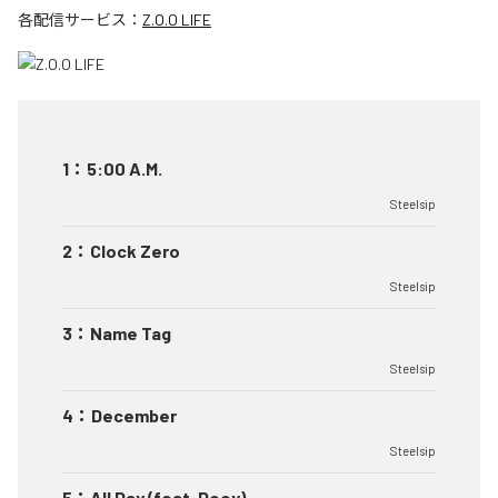
各配信サービス：
Z.O.O LIFE
1
：
5:00 A.M.
Steelsip
2
：
Clock Zero
Steelsip
3
：
Name Tag
Steelsip
4
：
December
Steelsip
5
：
All Day (feat. Deey)