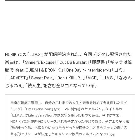
NORIKIYOの「L.I.V.S.」が配信開始された。今回デジタル配信された
楽曲は、「Sinner's Excuse」「Cut Da Bullshit」「履歴書」「ギャラは倍
額で (feat. OJIBAH & BRON-K)」「One Day ～Interrlude～」「ゴミ」
「HARVEST」「Sweet Pain」「Don't Kill UR...」「VICE」「L.I.V.S.」「なめん
じゃねぇ」「続人生」を含む全13曲となっている。
自身が難病に罹患し、自分のこれまでの人生と未来を改めて考え直したタイ
ミングに「Life Is Very Short」をテーマに制作されたアルバム。タイトルの
「L.I.V.S.」はLife Is Very Shortの頭文字を取ったものである。今作は本来、
NORIKIYOが収監中にリリースされる予定だった作品であり、予定より早く出
所が叶った為、お蔵入りになりそうだったが聴きたいと言うファンの声に応
える形でリリースが決定したキャリア12枚目のアルバムとなってる。