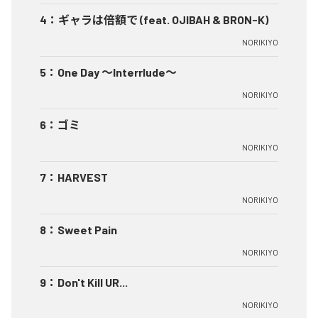
4
：
ギャラは倍額で (feat. OJIBAH & BRON-K)
NORIKIYO
5
：
One Day ～Interrlude～
NORIKIYO
6
：
ゴミ
NORIKIYO
7
：
HARVEST
NORIKIYO
8
：
Sweet Pain
NORIKIYO
9
：
Don't Kill UR...
NORIKIYO