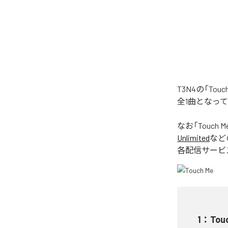
T3N4の「To
全1曲となっ
なお「
Touch M
Unlimited
など
各配信サービ
1
：
Tou