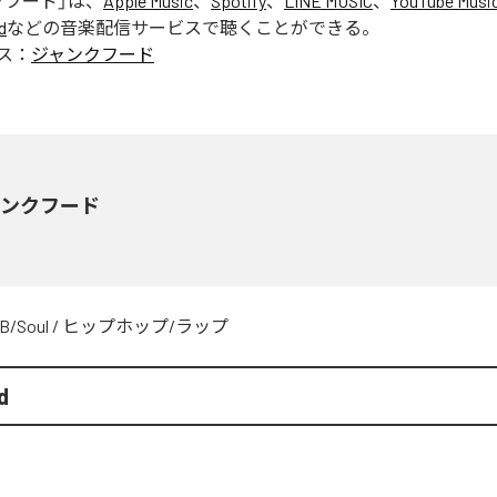
クフード
」は、
Apple Music
、
Spotify
、
LINE MUSIC
、
YouTube Musi
d
などの音楽配信サービスで聴くことができる。
ス：
ジャンクフード
ャンクフード
B/Soul
/
ヒップホップ/ラップ
d