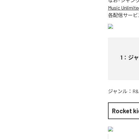
なお「
ジャン
Music Unlimite
各配信サービ
1
：
ジ
ジャンル：
R&
Rocket ki