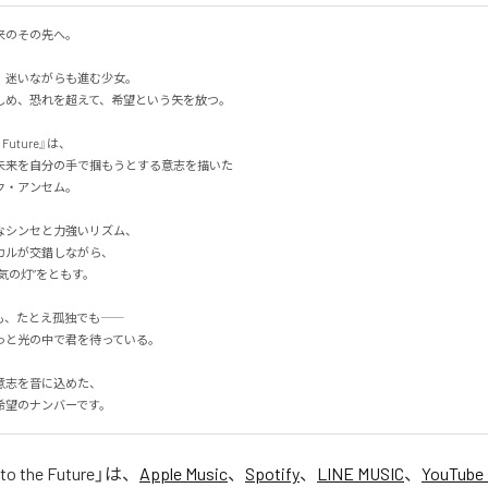
その先へ。

迷いながらも進む少女。

め、恐れを超えて、希望という矢を放つ。

e Future』は、

来を自分の手で掴もうとする意志を描いた

アンセム。

シンセと力強いリズム、

ルが交錯しながら、

の灯”をともす。

たとえ孤独でも――

と光の中で君を待っている。

志を音に込めた、

希望のナンバーです。
nto the Future
」は、
Apple Music
、
Spotify
、
LINE MUSIC
、
YouTube 