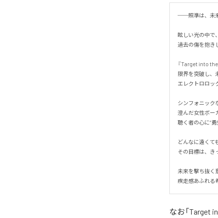
──照準は、未来の
眩しい光の中で、
過去の傷を抱きし
『Target into th
限界を突破し、未
エレクトロロック・
シンフォニックな
澄んだ女性ボーカ
聴く者の心に“勇気
どんなに遠くても、
その目標は、きっ
未来を撃ち抜く意
疾走感あふれる
なお「
Target i