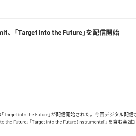
mit、「Target into the Future」を配信開始
itの「Target into the Future」が配信開始された。今回デジタル
to the Future」「Target into the Future (Instrumental)」を