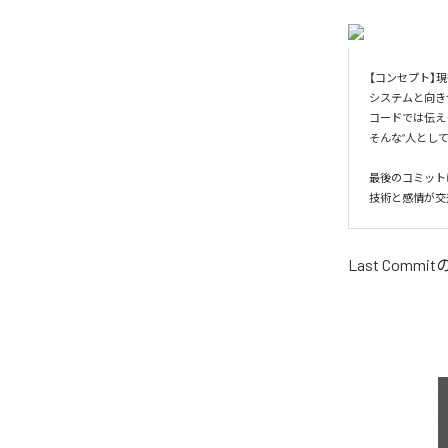
【コンセプト】
システムと向き
コードでは伝え
そんな“人とし
最後のコミット
技術と感情が交
Last Commit