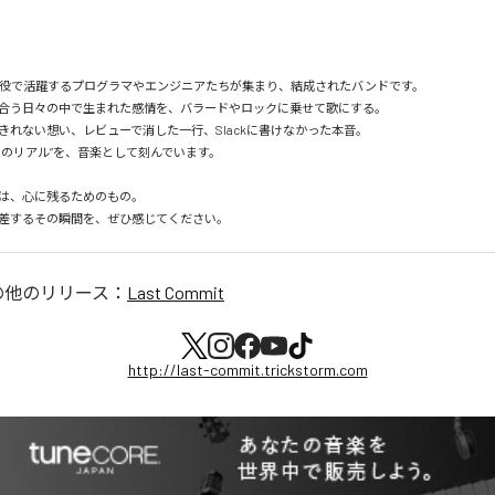
現役で活躍するプログラマやエンジニアたちが集まり、結成されたバンドです。

合う日々の中で生まれた感情を、バラードやロックに乗せて歌にする。

きれない想い、レビューで消した一行、Slackに書けなかった本音。

てのリアル”を、音楽として刻んでいます。

は、心に残るためのもの。

差するその瞬間を、ぜひ感じてください。
の他のリリース：
Last Commit
http://last-commit.trickstorm.com