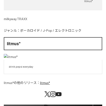
litmus*
milkyway TRAXX
ジャンル：
ボーカロイド
/
J-Pop
/
エレクトロニック
litmus*
drink pepsi everyday
litmus*
の他のリリース：
litmus*