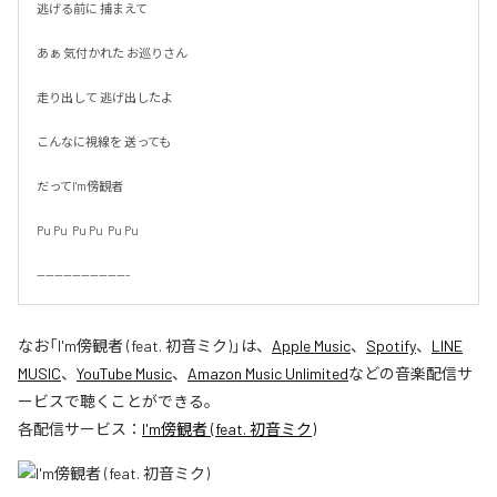
逃げる前に 捕まえて

あぁ 気付かれた お巡りさん

走り出して 逃げ出したよ

こんなに視線を 送っても

だってI'm傍観者

Pu Pu  Pu Pu  Pu Pu

---------------------
なお「
I'm傍観者 (feat. 初音ミク)
」は、
Apple Music
、
Spotify
、
LINE
MUSIC
、
YouTube Music
、
Amazon Music Unlimited
などの音楽配信サ
ービスで聴くことができる。
各配信サービス：
I'm傍観者 (feat. 初音ミク)