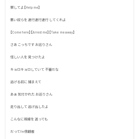
察してよ【Help me】

悪い奴らを 連行連行連行 してくれよ

【Come here】【Arrest me】【Take  me away】

さあ こっちです お巡りさん

怪しい人を 見つけたよ

キョロキョロしていて 不審だな

逃げる前に 捕まえて

あぁ 気付かれた お巡りさん

走り出して 逃げ出したよ

こんなに視線を 送っても

だってI'm傍観者
