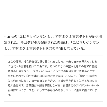
muninaの「ユビキリゲンマン (feat. 初音ミク & 重音テト)」が配信開
始された。今回デジタル配信された楽曲は、「ユビキリゲンマン
(feat. 初音ミク & 重音テト)」を含む全1曲となっている。
お金や仕事、社会的価値に振り回されることで、本来の自分を見失ってしま
う現代人の葛藤を描いた楽曲です。終わりのない欲望や他者との比較に支配
される日常を描き、「ワタシ」と「私」という二つの自分を対比させることで、
周囲に合わせる自分と本心の自分の対立を表現しています。「指切り」は誰か
との約束ではなく、自分自身と向き合い、本当の声を信じて生きるための決
意の象徴です。言葉遊びや韻を多用しながら、自己肯定やアイデンティティの
再確認というテーマを、ポップで中毒性のあるサウンドに乗せて描いていま
す。