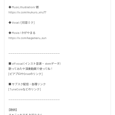
◆ Music,Illustration/ 骸

https://x.com/mukuro_viru77

◆ Vocal / [初音ミク]

◆ Movie / かがやまる

https://x.com/kagamaru_sun

--------------------------------------------------

■ off vocal（インスト音源・ stemデータ）

歌ってみたや演奏動画で使ってね！

[ピアプロやDriveのリンク]

■ サブスク配信・各種リンク

[TuneCoreなどのリンク]

--------------------------------------------------

【歌詞】

さぁこっちです お巡りさん
