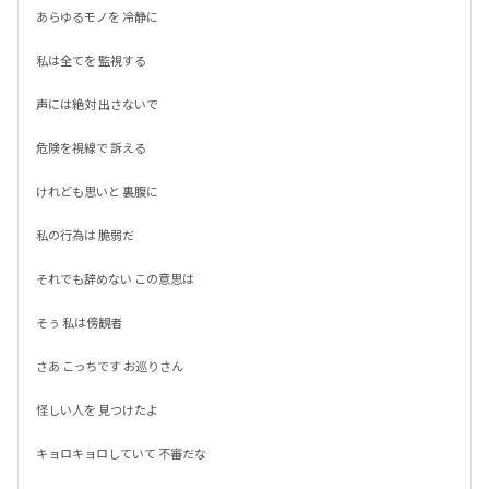
あらゆるモノを 冷静に

私は全てを 監視する

声には絶対 出さないで

危険を視線で 訴える

けれども思いと 裏腹に

私の行為は 脆弱だ

それでも辞めない この意思は

そぅ 私は傍観者

さあ こっちです お巡りさん

怪しい人を 見つけたよ

キョロキョロしていて 不審だな
