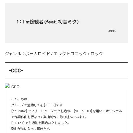
1
：
I'm傍観者 (feat. 初音ミク)
-CCC-
ジャンル：
ボーカロイド
/
エレクトロニック
/
ロック
-CCC-
こんにちは

グループで活動してる【-CCC- 】です

【Youtube】でフリーミュージックを始め、【VOCALOID】を用いてオリジナル
で作詞作曲を行なって楽曲制作に取り組んでいます。

【TikTok】でも活動を開始いたしました。

楽曲が気に入って頂けたら
