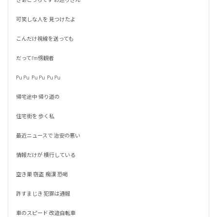
可笑しな人を 見つけたよ

こんだけ視線を送っても

だってI'm傍観者

Pu Pu  Pu Pu  Pu Pu

帰宅途中 帰り道の

住宅街を 歩く私

最近ニュースで 治安の悪い

情報だけが 横行している

空き巣 窃盗  痴漢 恐喝

許すまじき 犯罪は通報

車のスピード 改造自転車
