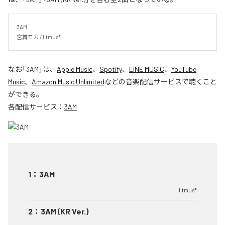
3AM

宮舞モカ / litmus*
なお「
3AM
」は、
Apple Music
、
Spotify
、
LINE MUSIC
、
YouTube
Music
、
Amazon Music Unlimited
などの音楽配信サービスで聴くこと
ができる。
各配信サービス：
3AM
1
：
3AM
litmus*
2
：
3AM (KR Ver.)