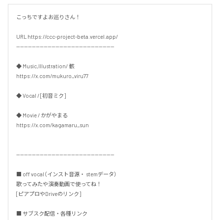
こっちですよお巡りさん！

URL https://ccc-project-beta.vercel.app/

--------------------------------------------------

◆ Music,Illustration/ 骸

https://x.com/mukuro_viru77

◆ Vocal / [初音ミク]

◆ Movie / かがやまる

https://x.com/kagamaru_sun

--------------------------------------------------

■ off vocal（インスト音源・ stemデータ）

歌ってみたや演奏動画で使ってね！

[ピアプロやDriveのリンク]

■ サブスク配信・各種リンク
