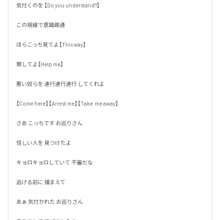
気付くのを 【Do you understand?】

この視線で意識疎通

ほらこっち見てよ【This way】

察してよ【Help me】

悪い奴らを 連行連行連行 してくれよ

【Come here】【Arrest me】【Take  me away】

さあ こっちです お巡りさん

怪しい人を 見つけたよ

キョロキョロしていて 不審だな

逃げる前に 捕まえて

あぁ 気付かれた お巡りさん
