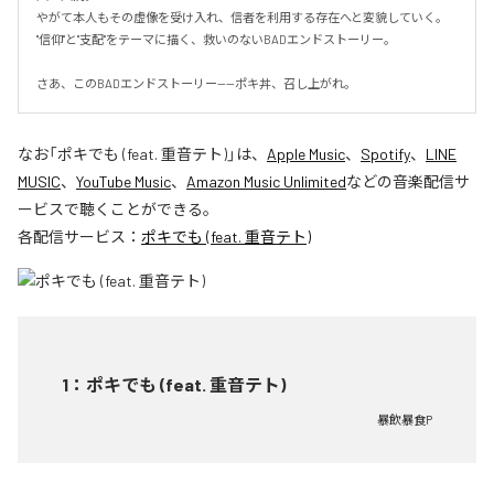
やがて本人もその虚像を受け入れ、信者を利用する存在へと変貌していく。

"信仰"と"支配"をテーマに描く、救いのないBADエンドストーリー。

さあ、このBADエンドストーリー——ポキ丼、召し上がれ。
なお「
ポキでも (feat. 重音テト)
」は、
Apple Music
、
Spotify
、
LINE
MUSIC
、
YouTube Music
、
Amazon Music Unlimited
などの音楽配信サ
ービスで聴くことができる。
各配信サービス：
ポキでも (feat. 重音テト)
1
：
ポキでも (feat. 重音テト)
暴飲暴食P