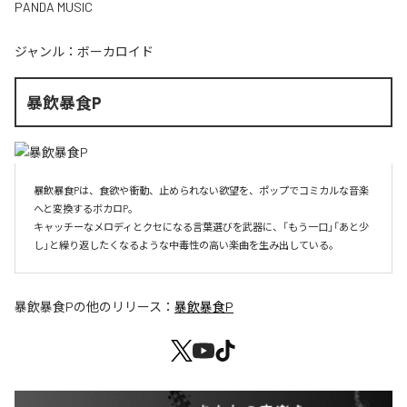
PANDA MUSIC
ジャンル：
ボーカロイド
暴飲暴食P
暴飲暴食Pは、食欲や衝動、止められない欲望を、ポップでコミカルな音楽
へと変換するボカロP。

キャッチーなメロディとクセになる言葉選びを武器に、「もう一口」「あと少
し」と繰り返したくなるような中毒性の高い楽曲を生み出している。
暴飲暴食P
の他のリリース：
暴飲暴食P