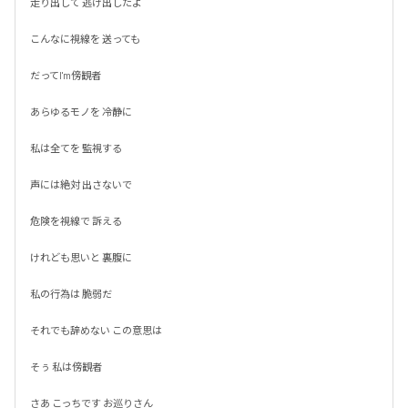
走り出して 逃げ出したよ

こんなに視線を 送っても

だってI'm傍観者

あらゆるモノを 冷静に

私は全てを 監視する

声には絶対 出さないで

危険を視線で 訴える

けれども思いと 裏腹に

私の行為は 脆弱だ

それでも辞めない この意思は

そぅ 私は傍観者

さあ こっちです お巡りさん
