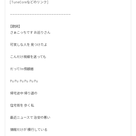
[TuneCoreなどのリンク]

--------------------------------------------------

【歌詞】

さぁこっちです お巡りさん

可笑しな人を 見つけたよ

こんだけ視線を送っても

だってI'm傍観者

Pu Pu  Pu Pu  Pu Pu

帰宅途中 帰り道の

住宅街を 歩く私

最近ニュースで 治安の悪い

情報だけが 横行している
