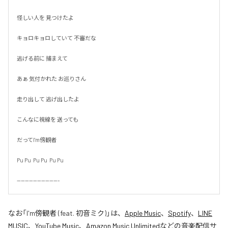
怪しい人を 見つけたよ

キョロキョロしていて 不審だな

逃げる前に 捕まえて

あぁ 気付かれた お巡りさん

走り出して 逃げ出したよ

こんなに視線を 送っても

だってI'm傍観者

Pu Pu  Pu Pu  Pu Pu

---------------------
なお「
I'm傍観者 (feat. 初音ミク)
」は、
Apple Music
、
Spotify
、
LINE
MUSIC
、
YouTube Music
、
Amazon Music Unlimited
などの音楽配信サ