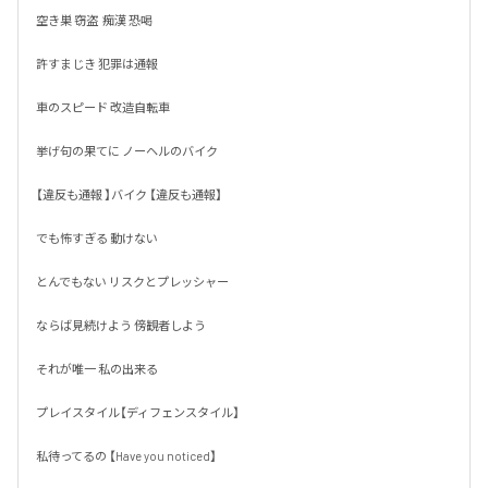
空き巣 窃盗  痴漢 恐喝

許すまじき 犯罪は通報

車のスピード 改造自転車

挙げ句の果てに ノーヘルのバイク

【違反も通報 】バイク 【違反も通報】

でも怖すぎる 動けない 

とんでもない リスクとプレッシャー

ならば見続けよう 傍観者しよう

それが唯一 私の出来る 

プレイスタイル【ディフェンスタイル】

私待ってるの 【Have you noticed】
