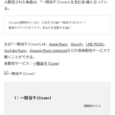
ル配信された楽曲は、「一騎当千 (Cover)」を含む全1曲となってい
る。
VSinger燈明寺かぐらが、人気ボカロ曲「一騎当千」をカバー！

魅惑のパワフルボイスで、あなたを支配する1曲！
なお「
一騎当千 (Cover)
」は、
Apple Music
、
Spotify
、
LINE MUSIC
、
YouTube Music
、
Amazon Music Unlimited
などの音楽配信サービスで
聴くことができる。
各配信サービス：
一騎当千 (Cover)
1
：
一騎当千 (Cover)
燈明寺かぐら