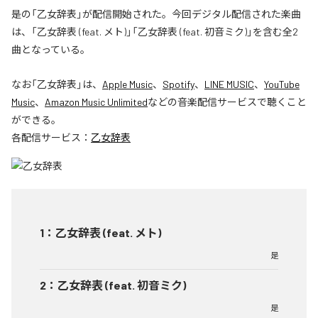
是の「乙女辞表」が配信開始された。今回デジタル配信された楽曲
は、「乙女辞表 (feat. メト)」「乙女辞表 (feat. 初音ミク)」を含む全2
曲となっている。
なお「
乙女辞表
」は、
Apple Music
、
Spotify
、
LINE MUSIC
、
YouTube
Music
、
Amazon Music Unlimited
などの音楽配信サービスで聴くこと
ができる。
各配信サービス：
乙女辞表
1
：
乙女辞表 (feat. メト)
是
2
：
乙女辞表 (feat. 初音ミク)
是