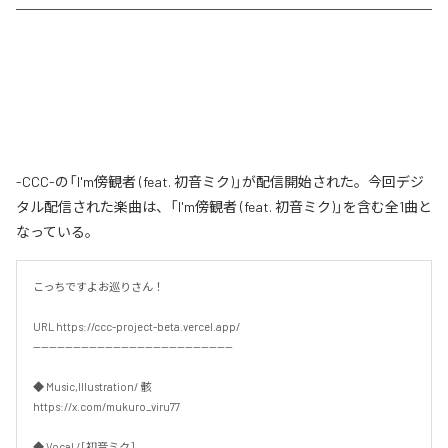
-CCC-の「I'm傍観者 (feat. 初音ミク)」が配信開始された。今回デジ
タル配信された楽曲は、「I'm傍観者 (feat. 初音ミク)」を含む全1曲と
なっている。
こっちですよお巡りさん！

URL https://ccc-project-beta.vercel.app/

--------------------------------------------------

◆ Music,Illustration/ 骸

https://x.com/mukuro_viru77

◆ Vocal / [初音ミク]
