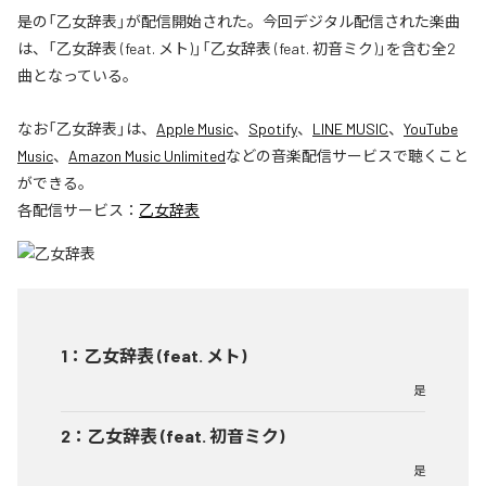
是の「乙女辞表」が配信開始された。今回デジタル配信された楽曲
は、「乙女辞表 (feat. メト)」「乙女辞表 (feat. 初音ミク)」を含む全2
曲となっている。
なお「
乙女辞表
」は、
Apple Music
、
Spotify
、
LINE MUSIC
、
YouTube
Music
、
Amazon Music Unlimited
などの音楽配信サービスで聴くこと
ができる。
各配信サービス：
乙女辞表
1
：
乙女辞表 (feat. メト)
是
2
：
乙女辞表 (feat. 初音ミク)
是