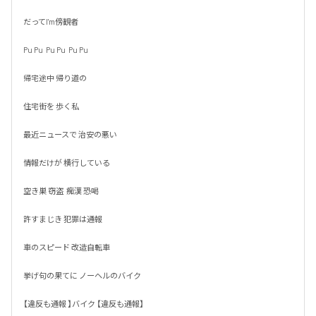
だってI'm傍観者

Pu Pu  Pu Pu  Pu Pu

帰宅途中 帰り道の

住宅街を 歩く私

最近ニュースで 治安の悪い

情報だけが 横行している

空き巣 窃盗  痴漢 恐喝

許すまじき 犯罪は通報

車のスピード 改造自転車

挙げ句の果てに ノーヘルのバイク

【違反も通報 】バイク 【違反も通報】
