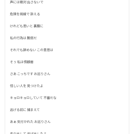
声には絶対 出さないで

危険を視線で 訴える

けれども思いと 裏腹に

私の行為は 脆弱だ

それでも辞めない この意思は

そぅ 私は傍観者

さあ こっちです お巡りさん

怪しい人を 見つけたよ

キョロキョロしていて 不審だな

逃げる前に 捕まえて

あぁ 気付かれた お巡りさん

走り出して 逃げ出したよ
