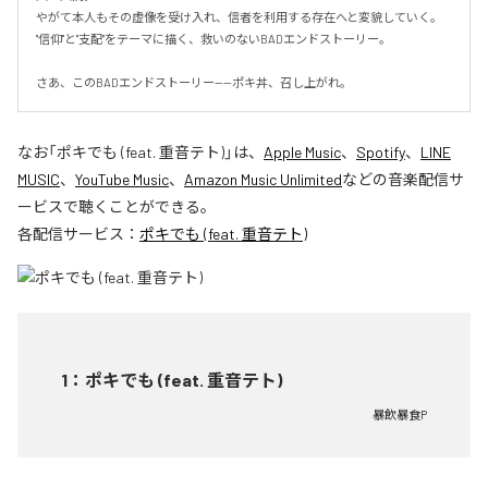
やがて本人もその虚像を受け入れ、信者を利用する存在へと変貌していく。

"信仰"と"支配"をテーマに描く、救いのないBADエンドストーリー。

さあ、このBADエンドストーリー——ポキ丼、召し上がれ。
なお「
ポキでも (feat. 重音テト)
」は、
Apple Music
、
Spotify
、
LINE
MUSIC
、
YouTube Music
、
Amazon Music Unlimited
などの音楽配信サ
ービスで聴くことができる。
各配信サービス：
ポキでも (feat. 重音テト)
1
：
ポキでも (feat. 重音テト)
暴飲暴食P