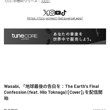
-CCC-
の他のリリース：
-CCC-
https://ccc-project-beta.vercel.app/
Wasabi、「地球最後の告白を：The Earth's Final
Confession (feat. Hilo Toknaga) [Cover]」を配信開
始