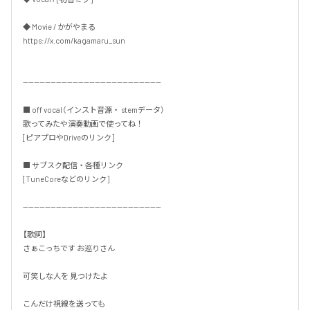
◆ Movie / かがやまる

https://x.com/kagamaru_sun

--------------------------------------------------

■ off vocal（インスト音源・ stemデータ）

歌ってみたや演奏動画で使ってね！

[ピアプロやDriveのリンク]

■ サブスク配信・各種リンク

[TuneCoreなどのリンク]

--------------------------------------------------

【歌詞】

さぁこっちです お巡りさん

可笑しな人を 見つけたよ

こんだけ視線を送っても
