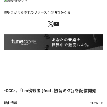
燈明寺かぐら
の他のリリース：
燈明寺かぐら
-CCC-、「I'm傍観者 (feat. 初音ミク)」を配信開始
新曲情報
2026.8.6