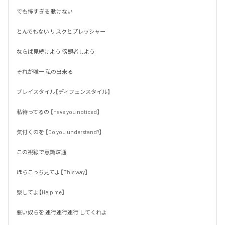
でも怖すぎる 動けない 

とんでもない リスクとプレッシャー

ならば見続けよう 傍観者しよう

それが唯一 私の出来る 

プレイスタイル【ディフェンスタイル】

私待ってるの 【Have you noticed】

気付くのを 【Do you understand?】

この視線で意識疎通

ほらこっち見てよ【This way】

察してよ【Help me】

悪い奴らを 連行連行連行 してくれよ
