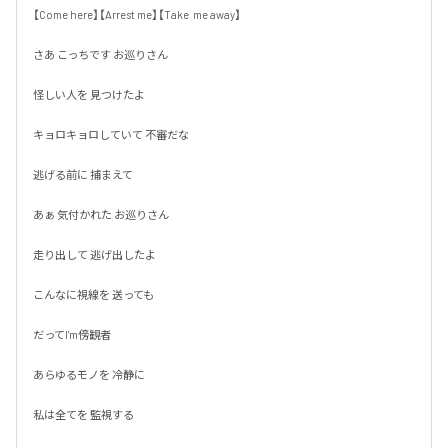
【Come here】【Arrest me】【Take  me away】

さあ こっちです お巡りさん

怪しい人を 見つけたよ

キョロキョロしていて 不審だな

逃げる前に 捕まえて

あぁ 気付かれた お巡りさん

走り出して 逃げ出したよ

こんなに視線を 送っても

だってI'm傍観者

あらゆるモノを 冷静に

私は全てを 監視する
