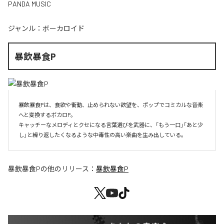
PANDA MUSIC
ジャンル：
ボーカロイド
暴飲暴食P
暴飲暴食Pは、食欲や衝動、止められない欲望を、ポップでコミカルな音楽
へと変換するボカロP。

キャッチーなメロディとクセになる言葉選びを武器に、「もう一口」「あと少
し」と繰り返したくなるような中毒性の高い楽曲を生み出している。
暴飲暴食P
の他のリリース：
暴飲暴食P