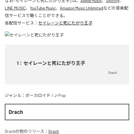
なお「
セイレーンと死にたがり王子
」は、
Apple Music
、
Spotify
、
LINE MUSIC
、
YouTube Music
、
Amazon Music Unlimited
などの音楽配
信サービスで聴くことができる。
各配信サービス：
セイレーンと死にたがり王子
1
：
セイレーンと死にたがり王子
Drach
ジャンル：
ボーカロイド
/
J-Pop
Drach
Drach
の他のリリース：
Drach