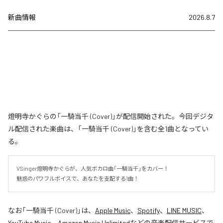
新曲情報
2026.8.7
燈明寺かぐらの「一騎当千 (Cover)」が配信開始された。今回デジタ
ル配信された楽曲は、「一騎当千 (Cover)」を含む全1曲となってい
る。
VSinger燈明寺かぐらが、人気ボカロ曲「一騎当千」をカバー！

魅惑のパワフルボイスで、あなたを支配する1曲！
なお「
一騎当千 (Cover)
」は、
Apple Music
、
Spotify
、
LINE MUSIC
、
YouTube Music
、
Amazon Music Unlimited
などの音楽配信サービスで