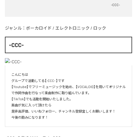
-CCC-
ジャンル：
ボーカロイド
/
エレクトロニック
/
ロック
-CCC-
こんにちは

グループで活動してる【-CCC- 】です

【Youtube】でフリーミュージックを始め、【VOCALOID】を用いてオリジナル
で作詞作曲を行なって楽曲制作に取り組んでいます。

【TikTok】でも活動を開始いたしました。

楽曲が気に入って頂けたら

是非高評価、いいねフォロー、チャンネル登録宜しくお願いします！

今後の励みになります！