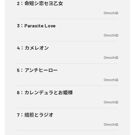
2
：
命短シ恋セヨ乙女
OmochiΩ
3
：
Parasite Love
OmochiΩ
4
：
カメレオン
OmochiΩ
5
：
アンチヒーロー
OmochiΩ
6
：
カレンデュラとお姫様
OmochiΩ
7
：
焙煎とラジオ
OmochiΩ