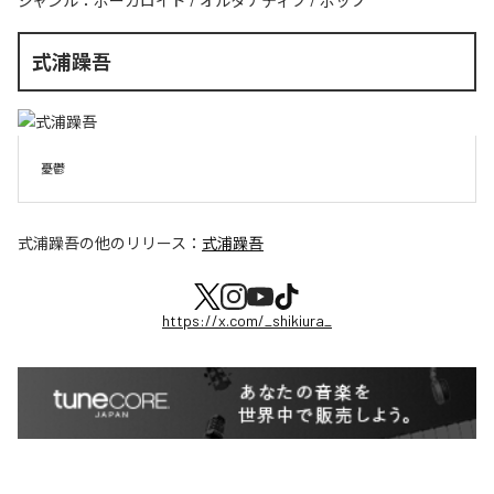
ジャンル：
ボーカロイド
/
オルタナティブ
/
ポップ
式浦躁吾
憂鬱
式浦躁吾
の他のリリース：
式浦躁吾
https://x.com/_shikiura_