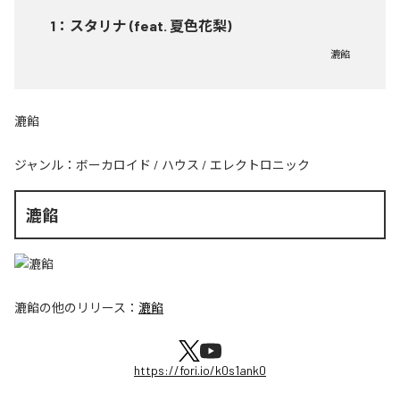
1
：
スタリナ (feat. 夏色花梨)
漉餡
漉餡
ジャンル：
ボーカロイド
/
ハウス
/
エレクトロニック
漉餡
漉餡
の他のリリース：
漉餡
https://fori.io/k0s1ank0