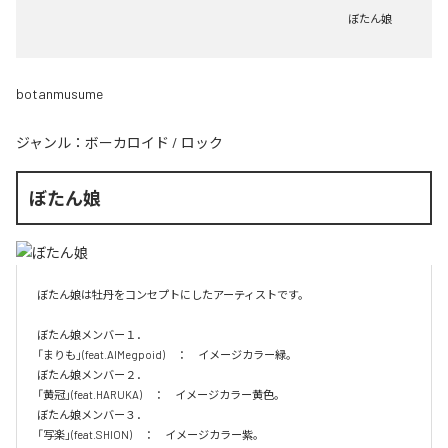
ぼたん娘
botanmusume
ジャンル：
ボーカロイド
/
ロック
ぼたん娘
ぼたん娘は牡丹をコンセプトにしたアーティストです。

ぼたん娘メンバー１．

「まりも」(feat.AIMegpoid)　：　イメージカラー緑。　

ぼたん娘メンバー２．

「黄冠」(feat.HARUKA)　：　イメージカラー黄色。　

ぼたん娘メンバー３．

「写楽」(feat.SHION)　：　イメージカラー紫。　
