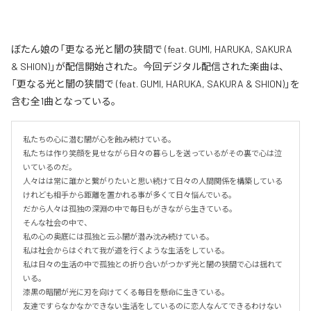
ぼたん娘の「更なる光と闇の狭間で (feat. GUMI, HARUKA, SAKURA
& SHION)」が配信開始された。今回デジタル配信された楽曲は、
「更なる光と闇の狭間で (feat. GUMI, HARUKA, SAKURA & SHION)」を
含む全1曲となっている。
私たちの心に潜む闇が心を蝕み続けている。

私たちは作り笑顔を見せながら日々の暮らしを送っているがその裏で心は泣
いているのだ。

人々はは常に誰かと繋がりたいと思い続けて日々の人間関係を構築している
けれども相手から距離を置かれる事が多くて日々悩んでいる。

だから人々は孤独の深淵の中で毎日もがきながら生きている。

そんな社会の中で、

私の心の奥底には孤独と云ふ闇が潜み沈み続けている。

私は社会からはぐれて我が道を行くような生活をしている。

私は日々の生活の中で孤独との折り合いがつかず光と闇の狭間で心は揺れて
いる。

漆黒の暗闇が光に刃を向けてくる毎日を懸命に生きている。

友達ですらなかなかできない生活をしているのに恋人なんてできるわけない