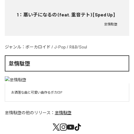
1
：
悪い子になるの (feat. 重音テト) [Sped Up]
怠惰駄堕
ジャンル：
ボーカロイド
/
J-Pop
/
R&B/Soul
怠惰駄堕
お洒落な曲と可愛い曲作るボカロP
怠惰駄堕
の他のリリース：
怠惰駄堕