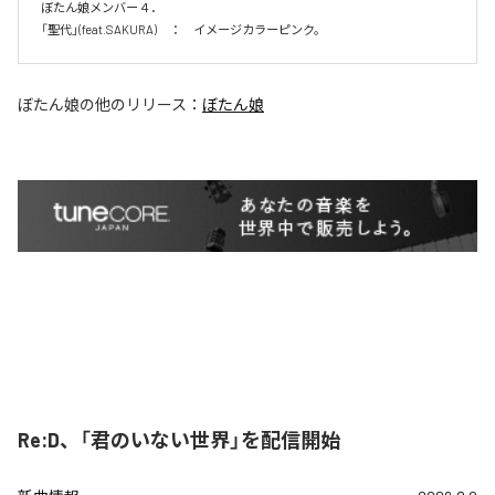
ぼたん娘メンバー４．

「聖代」(feat.SAKURA)　：　イメージカラーピンク。　
ぼたん娘
の他のリリース：
ぼたん娘
Re:D、「君のいない世界」を配信開始