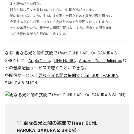
よと諦めがちな日々。

悶々と悩む日々を重ねるにつれ心の中に闇が広がってゆく。

闇に食われないようにするには充実した日々を送る事が必要と思って、

充実するために必死になって出会いを求めるが空回りをしてしまう。

そんな毎日だから、堕天使の素顔が現れないように浸食する闇を抑え

もがき続けながらも懸命に生きている。
なお「
更なる光と闇の狭間で (feat. GUMI, HARUKA, SAKURA &
SHION)
」は、
Apple Music
、
LINE MUSIC
、
Amazon Music Unlimited
な
どの音楽配信サービスで聴くことができる。
各配信サービス：
更なる光と闇の狭間で (feat. GUMI, HARUKA,
SAKURA & SHION)
1
：
更なる光と闇の狭間で (feat. GUMI,
HARUKA, SAKURA & SHION)