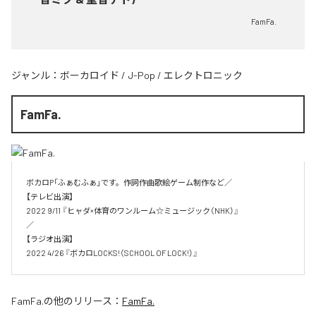
FamFa.
ジャンル：
ボーカロイド
/
J-Pop
/
エレクトロニック
FamFa.
ボカロP「ふぁむふぁ」です。作詞作曲歌絵ゲーム制作など／

【テレビ出演】

2022 9/11 『ヒャダ×体育のワンルーム☆ミュージック（NHK）』

／

【ラジオ出演】

2022 4/26 『ボカロLOCKS!（SCHOOL OF LOCK!）』
FamFa.
の他のリリース：
FamFa.