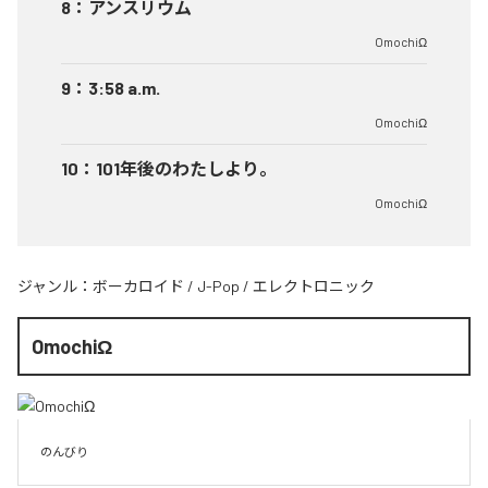
8
：
アンスリウム
OmochiΩ
9
：
3:58 a.m.
OmochiΩ
10
：
101年後のわたしより。
OmochiΩ
ジャンル：
ボーカロイド
/
J-Pop
/
エレクトロニック
OmochiΩ
のんびり