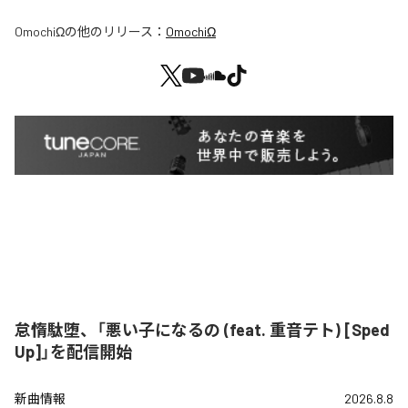
OmochiΩ
の他のリリース：
OmochiΩ
怠惰駄堕、「悪い子になるの (feat. 重音テト) [Sped
Up]」を配信開始
新曲情報
2026.8.8