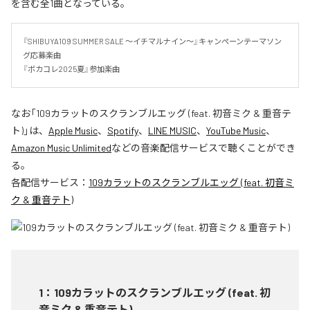
を含む全1曲となっている。
『SHIBUYA109 SUMMER SALE 〜イチマルナイン〜』キャンペーンテーマソン
グ応募楽曲

『ボカコレ2025夏』参加楽曲
なお「
109カラットのスクランブルエッグ (feat. 初音ミク & 重音テ
ト)
」は、
Apple Music
、
Spotify
、
LINE MUSIC
、
YouTube Music
、
Amazon Music Unlimited
などの音楽配信サービスで聴くことができ
る。
各配信サービス：
109カラットのスクランブルエッグ (feat. 初音ミ
ク & 重音テト)
1
：
109カラットのスクランブルエッグ (feat. 初
音ミク & 重音テト)