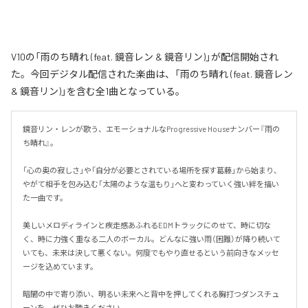
V10の「雨のち晴れ (feat. 鏡音レン & 鏡音リン)」が配信開始され
た。今回デジタル配信された楽曲は、「雨のち晴れ (feat. 鏡音レン
& 鏡音リン)」を含む全1曲となっている。
鏡音リン・レンが歌う、エモーショナルなProgressive Houseナンバー『雨の
ち晴れ』。

「心の奥の寂しさ」や「自分が必要とされている場所を探す葛藤」から始まり、
やがて相手を包み込む「太陽のような温もり」へと変わっていく強い絆を描い
た一曲です。

美しいメロディラインと疾走感あふれるEDMトラックにのせて、時に切な
く、時に力強く重なる二人のボーカル。どんなに強い雨（困難）が降り続いて
いても、未来は決して悪くない。何度でもやり直せるという前向きなメッセ
ージを込めています。

暗闇の中で寄り添い、明るい未来へと背中を押してくれる胸打つダンスチュ
ーンを、ぜひお聴きください。