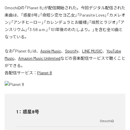
OmochiΩの「Planet 8」が配信開始された。今回デジタル配信された
楽曲は、「惑星8号」「命短シ恋セヨ乙女」「Parasite Love」「カメレオ
ン」「アンチヒーロー」「カレンデュラとお姫様」「焙煎とラジオ」「ア
ンスリウム」「3:58 a.m.」「101年後のわたしより。」を含む全10曲と
なっている。
なお「
Planet 8
」は、
Apple Music
、
Spotify
、
LINE MUSIC
、
YouTube
Music
、
Amazon Music Unlimited
などの音楽配信サービスで聴くこと
ができる。
各配信サービス：
Planet 8
1
：
惑星8号
OmochiΩ