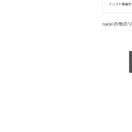
インスト楽曲を
naoki
の他の