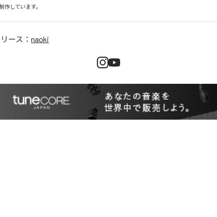
制作しています。
リリース：
naoki