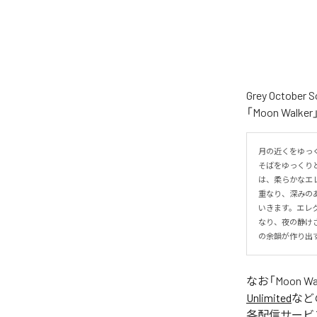
Grey Oct
「Moon Wa
月の近くをゆっ
そばをゆっくり
は、柔らかなエ
重なり、深みの
いきます。エレ
なり、夜の静け
の余韻が作り出
なお「
Moon Wa
Unlimited
など
各配信サービ