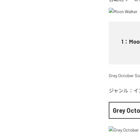
1
：
Moo
Grey October S
ジャンル：
イ
Grey Oct