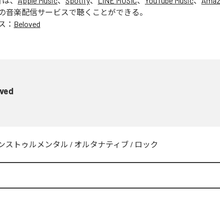
」は、
Apple Music
、
Spotify
、
LINE MUSIC
、
YouTube Music
、
Amaz
の音楽配信サービスで聴くことができる。
ス：
Beloved
oved
ンストゥルメンタル
/
オルタナティブ
/
ロック