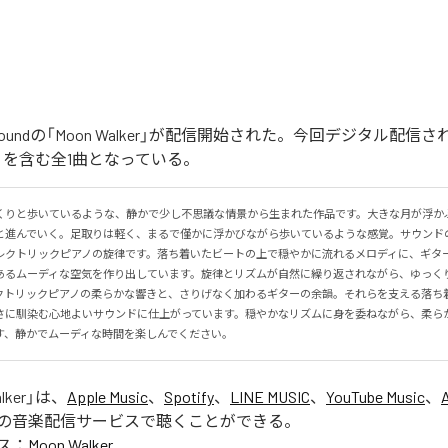
ober Soundの「Moon Walker」が配信開始された。今回デジタル配
lker」を含む全1曲となっている。
くりと歩いているような、静かで少し不思議な情景から生まれた作品です。大きな月が浮か
と進んでいく。足取りは軽く、まるで僅かに浮かびながら歩いているような感覚。サウンド
レクトリックピアノの旋律です。落ち着いたビートの上で穏やかに流れるメロディに、ギタ
あるムーディな空気を作り出しています。旋律とリズムが自然に繰り返されながら、ゆっく
クトリックピアノの柔らかな響きと、さりげなく加わるギターの余韻。それらを支える落ち
さに馴染む心地よいサウンドに仕上がっています。穏やかなリズムに身を委ねながら、柔ら
す、静かでムーディな時間を楽しんでください。
lker
」は、
Apple Music
、
Spotify
、
LINE MUSIC
、
YouTube Music
、
の音楽配信サービスで聴くことができる。
ス：
Moon Walker