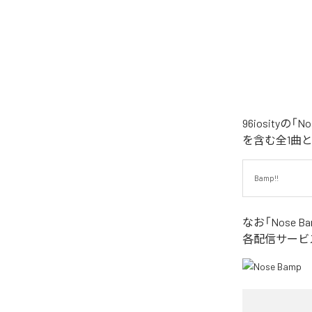
96iosity
を含む全1曲
Bamp!!
なお「
Nose B
各配信サービ