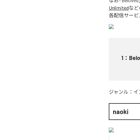
なお「
Beloved
Unlimited
など
各配信サービ
1
：
Bel
ジャンル：
イ
naoki