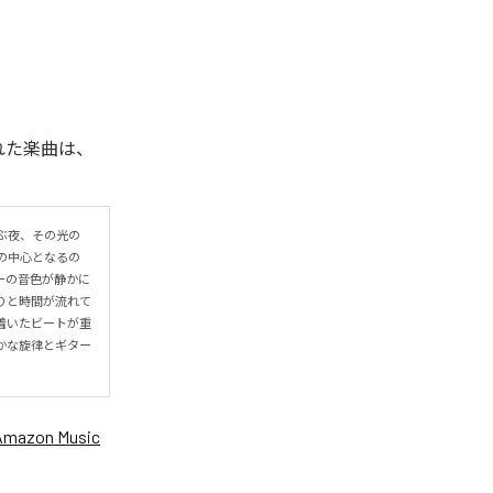
信された楽曲は、
ぶ夜、その光の
の中心となるの
ーの音色が静かに
りと時間が流れて
着いたビートが重
かな旋律とギター
Amazon Music