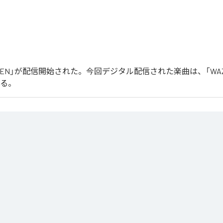
「WAZEN」が配信開始された。今回デジタル配信された楽曲は、「WA
いる。
る最新シングル「曲名」は、ダークで緊張感のあるサウンドと力強いグルーヴを軸に制作されたテクノ
没入感のあるシンセ、ミニマルながらも展開のあるアレンジが、クラブのピークタイムを意
ルギーを最大限に引き出すことをテーマに、国内外のクラブシーンを意識して制作された一
」は、
Apple Music
、
Spotify
、
LINE MUSIC
、
YouTube Music
、
Amaz