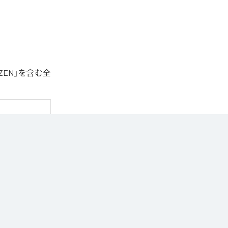
ZEN」を含む全
トラック。

識した世界観を
曲。
on Music