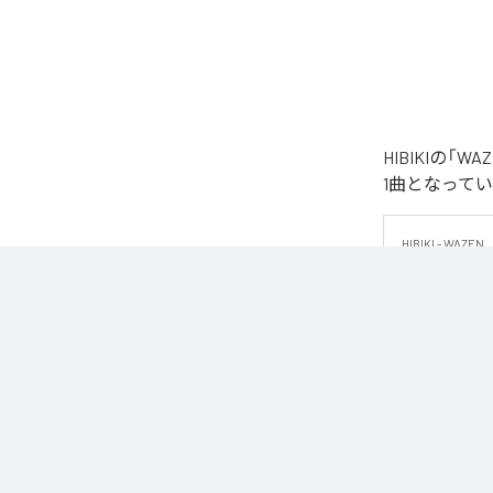
HIBIKIの
1曲となって
HIBIKI - WAZEN

HIBIKIによ
重厚なキック、
演出する。

フロアでのエネ
なお「
WAZEN