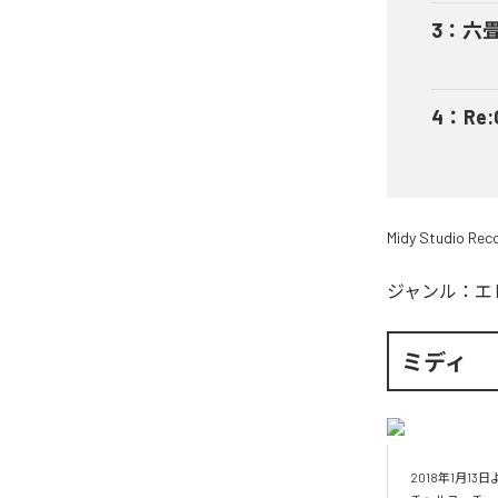
3
：
六畳
4
：
Re:
Midy Studio Rec
ジャンル：
エ
ミディ
2018年1月