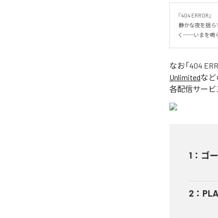
『404 ERROR』

 静かな夜を揺らす、4つの電子の鼓動。 新曲「ゴーストパルス」「PLAY//PLAY」を含む全4曲。 部屋で生まれ、ステージにも響
く──いまを鳴ら
なお「
404 ER
Unlimited
など
各配信サービ
1
：
ゴー
2
：
PLA