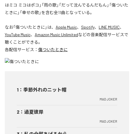
はミコ ミコはポコ」「雨の歌」「だって沈んでるんだもん」「傷ついた
ときに」「幸せの歌」を含む全11曲となっている。
なお「
傷ついたときに
」は、
Apple Music
、
Spotify
、
LINE MUSIC
、
YouTube Music
、
Amazon Music Unlimited
などの音楽配信サービスで
聴くことができる。
各配信サービス：
傷ついたときに
1
：
季節外れのニット帽
MAD JOKER
2
：
過夏彼岸
MAD JOKER
3
：
私の全部あげるから