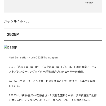
2525P
ジャンル：
J-Pop
2525P
Next Generation Music 2525P from Japan.

2525P（読み：ニコニコピー／またはニコニコプン」は、日本の音楽アーティ
スト／シンガーソングライター/音楽総合プロデューサーを兼任。

YouTubeやストリーミングサービスを拠点として、オリジナル楽曲を発表
している。

2525Pは、映像×音楽×AIを融合させた発信を重ねながら、次世代音楽の創作
に力を入れ、デジタル中心のリスナー層へのアプローチを強めていく。
