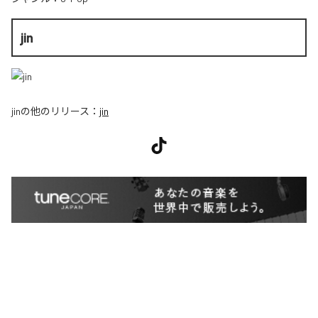
jin
jin
の他のリリース：
jin