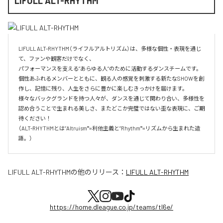
LIFULL ALT-RHYTHM
LIFULL ALT-RHYTHM（ライフルアルトリズム）は、多様な個性・表現を通じ
て、ファンや観客だけでなく、

パフォーマンスを支える”あらゆる人”のために活動するダンスチームです。

個性あふれるメンバーとともに、観る人の感覚を刺激する新たなSHOWを創
作し、記憶に残り、人生をさらに豊かに楽しむきっかけを届けます。

様々なバックグランドを持つ人々が、ダンスを通じて関わり合い、多様性を
認め合うことで生まれる美しさ、またどこか完璧ではない歪な表現に、ご期
待ください！

（ALT-RHYTHMとは”Altruism""=利他主義と”Rhythm""=リズムから生まれた造
語。）
LIFULL ALT-RHYTHM
の他のリリース：
LIFULL ALT-RHYTHM
https://home.dleague.co.jp/teams/tl6e/