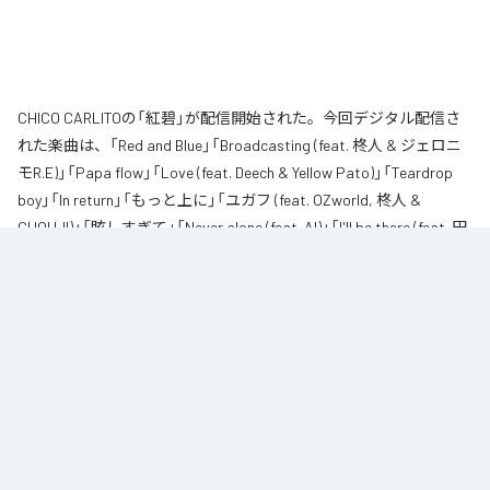
CHICO CARLITOの「紅碧」が配信開始された。今回デジタル配信さ
れた楽曲は、「Red and Blue」「Broadcasting (feat. 柊人 & ジェロニ
モR.E)」「Papa flow」「Love (feat. Deech & Yellow Pato)」「Teardrop
boy」「In return」「もっと上に」「ユガフ (feat. OZworld, 柊人 &
CHOUJI)」「眩しすぎて」「Never alone (feat. AI)」「I'll be there (feat. 田
我流)」を含む全11曲となっている。
なお「
紅碧
」は、
Apple Music
、
Spotify
、
LINE MUSIC
、
YouTube
Music
、
Amazon Music Unlimited
などの音楽配信サービスで聴くこと
ができる。
各配信サービス：
紅碧