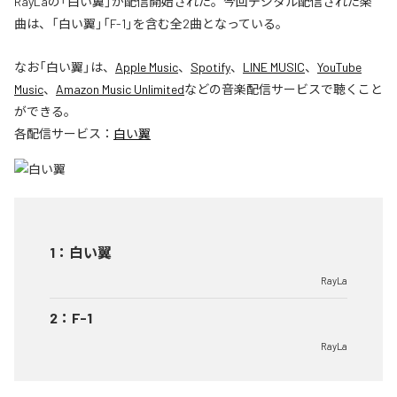
RayLaの「白い翼」が配信開始された。今回デジタル配信された楽
曲は、「白い翼」「F-1」を含む全2曲となっている。
なお「
白い翼
」は、
Apple Music
、
Spotify
、
LINE MUSIC
、
YouTube
Music
、
Amazon Music Unlimited
などの音楽配信サービスで聴くこと
ができる。
各配信サービス：
白い翼
1
：
白い翼
RayLa
2
：
F-1
RayLa