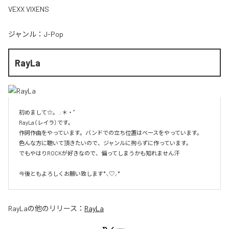
VEXX VIXENS
ジャンル：
J-Pop
RayLa
初めまして☆。.:＊・゜

RayLa（レイラ）です。

作詞作曲をやっています。バンドでの立ち位置はベースをやっています。

色んな方に聴いて頂きたいので、ジャンルに拘らずに作っています。

でもやはりROCKが好きなので、偏ってしまうかも知れません汗

今後ともよろしくお願い致します*⸜♡⸝*
RayLa
の他のリリース：
RayLa