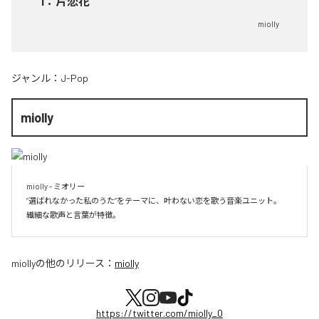
1
：
片恋花
miolly
ジャンル：
J-Pop
miolly
miolly - ミオリー

”選ばれなかった私のうた”をテーマに、叶わない恋を歌う音楽ユニット。

miolly
の他のリリース：
miolly
https://twitter.com/miolly_0