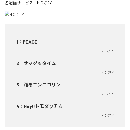
各配信サービス：
NIC♡RY
1
：
PEACE
NIC♡RY
2
：
サマグッタイム
NIC♡RY
3
：
踊るニンニコリン
NIC♡RY
4
：
Hey!!トモダッチ☆
NIC♡RY