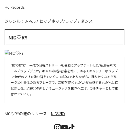
HJ Records
ジャンル：
J-Pop
/
ヒップホップ/ラップ
/
ダンス
NIC♡RY
NIC♡RYは、平成の渋谷ストリートを令和にアップデートした“新渋谷系”ガ
ールズラップデュオ。ギャル×渋谷×音楽を軸に、ゆるくキャッチーなラップ
で“時代のノリを塗り替えていく”。自然体でありながら、踊りたくなるグル
ーヴと中毒性のあるフレーズで、音楽を“聴くもの”から“体感するもの”へと進
化させる。渋谷発の新しいミュージックを世界へ広げ、カルチャーとして根
付かせていく。
NIC♡RY
の他のリリース：
NIC♡RY