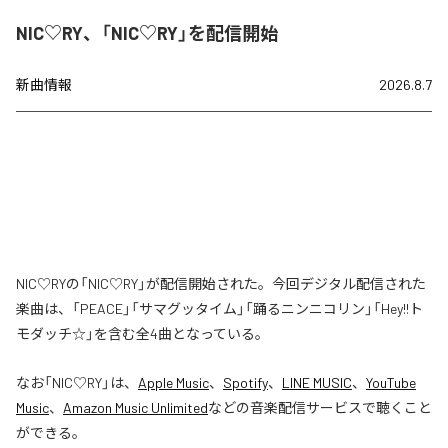
NIC♡RY、「NIC♡RY」を配信開始
新曲情報
2026.8.7
NIC♡RYの「NIC♡RY」が配信開始された。今回デジタル配信された
楽曲は、「PEACE」「サマグッタイム」「踊るニンニコリン」「Hey!!ト
モダッチ☆」を含む全4曲となっている。
なお「
NIC♡RY
」は、
Apple Music
、
Spotify
、
LINE MUSIC
、
YouTube
Music
、
Amazon Music Unlimited
などの音楽配信サービスで聴くこと
ができる。