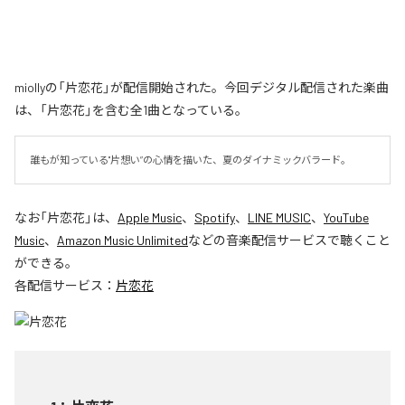
miollyの「片恋花」が配信開始された。今回デジタル配信された楽曲
は、「片恋花」を含む全1曲となっている。
誰もが知っている"片想い”の心情を描いた、夏のダイナミックバラード。
なお「
片恋花
」は、
Apple Music
、
Spotify
、
LINE MUSIC
、
YouTube
Music
、
Amazon Music Unlimited
などの音楽配信サービスで聴くこと
ができる。
各配信サービス：
片恋花