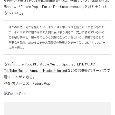
GIRIAの「Future Pop」が配信開始された。今回デジタル配信された
楽曲は、「Future Pop」「Future Pop (Instrumental)」を含む全2曲と
なっている。
誰かのために何かを施したい、未来に輝くポップスを贈りたいと思うものだ
が、それはすでに彼の周りの人間は受け取り済みで、充分に満ちているから
こそ輪は繁栄し、彼がそのような発想に至っているという、俯瞰することの
重要性を歌う。だからこその人間関係の脆弱さをテーマに。GIRIAのリスナー
の声を元に。
なお「
Future Pop
」は、
Apple Music
、
Spotify
、
LINE MUSIC
、
YouTube Music
、
Amazon Music Unlimited
などの音楽配信サービスで
聴くことができる。
各配信サービス：
Future Pop