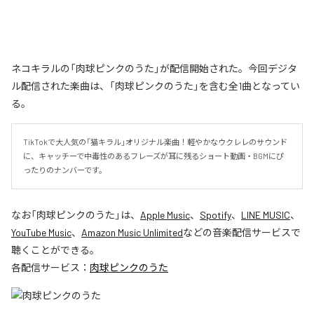
ネコキラルの「肉球ピンクのうた」が配信開始された。今回デジタ
ル配信された楽曲は、「肉球ピンクのうた」を含む全1曲となってい
る。
TikTokで大人気の「猫キラル」オリジナル楽曲！軽やかなウクレレのサウンド
に、キャッチーで中毒性のあるフレーズが耳に残るショート動画・BGMにぴ
ったりのナンバーです。
なお「
肉球ピンクのうた
」は、
Apple Music
、
Spotify
、
LINE MUSIC
、
YouTube Music
、
Amazon Music Unlimited
などの音楽配信サービスで
聴くことができる。
各配信サービス：
肉球ピンクのうた