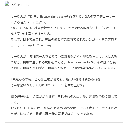
けーりんが「TK」を、Hayato Yamaokaが「Y」を担う、2人のプロデューサー
による音楽プロジェクト。

3児の母であり、株式会社ライフキャリアcircle代表取締役、「Bポジけーり
ん大学」を主宰するけーりん。

そして、日本で生まれ、英語の歌と洋楽に育てられたシンガー／音楽プロデ
ューサー、Hayato Yamaoka。

けーりんが、参加者一人ひとりの中にある想いや可能性を見つけ、人と人を
つなぎ、挑戦が生まれる場所をつくる。Hayato Yamaokaが、その想いを受
け取り、歌詞やメロディ、歌声へと変え、一つの音楽作品として形にする。

「何歳からでも、どんな立場からでも、新しい挑戦は始められる」

そんな想いから、2人はTKY PROJECTを立ち上げた。

歌の経験や上手さにかかわらず、それぞれの人生、夢、言葉を音楽に残して
いく。

TKY PROJECTは、けーりんとHayato Yamaoka、そして参加アーティストた
ちが共につくる、挑戦と再出発の音楽プロジェクトである。