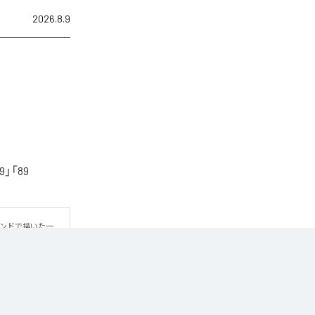
2026.8.9
「89
ウンドで描いた一
方だよ」というメ
ic Unlimited