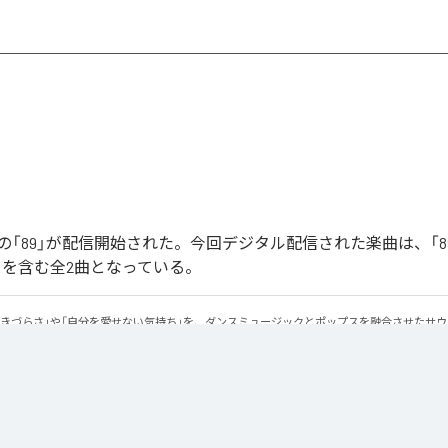
「89」が配信開始された。今回デジタル配信された楽曲は、「89」
ntal)」を含む全2曲となっている。
生きづらさ」や「自分を愛せない気持ち」を、ダンスミュージックとポップスを融合させたサ
感のあるビートと繊細な歌詞が交差し、苦しさの中にも小さな希望を見つけ出していく。 「味
にそっと寄り添う作品です。
Apple Music
、
Spotify
、
LINE MUSIC
、
YouTube Music
、
Amazon Mus