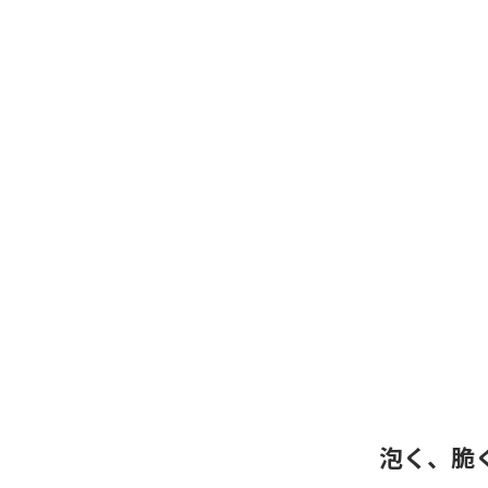
泡く、脆く