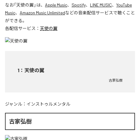
なお「
天使の翼
」は、
Apple Music
、
Spotify
、
LINE MUSIC
、
YouTube
Music
、
Amazon Music Unlimited
などの音楽配信サービスで聴くこと
ができる。
各配信サービス：
天使の翼
1
：
天使の翼
古家弘樹
ジャンル：
インストゥルメンタル
古家弘樹