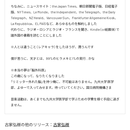
ちなみに、ニュースサイト：the Japan Times、朝日新聞電子版、日経電子
版、NYTimes、Le Monde、the Independent、the Telegraph、the Daily 
Telegraph、NZ Herald、Vancouver Sun、Frankfurter Allgemeine Kiosk、
La Repubblica、EL PAÍSなど、あらゆるものを解約しました

代わりに、ラジオ・ロシアとラジオ・フランスを聞き、Kindle（or紙媒体）で
諸外国の書籍を読むことにしました

※人とは違うこと（レアキャラ）をしたほうが、潤うんです

僕が思うに、天才とは、99%のヒラメキと1%の実行…かな

※本当の夢は「脳外科医」

この歳になって、なりたくなりました

「リミッター外れた脳」を持つ俺に、不可能はありません。九州大学 医学
部、よゆーで入ってみせます。待っていてください。国立病院機構さま

音楽活動は、あくまでも九州大学医学部で学ぶための学費を稼ぐ手段に過ぎ
ません。
古家弘樹
の他のリリース：
古家弘樹