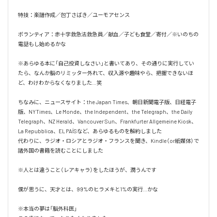
特技：楽譜作成／包丁さばき／ユーモアセンス

ボランティア：赤十字救急法救急員／献血／子ども食堂／寄付／※いのちの
電話もし始めるかな

※あらゆる本に「自己投資しなさい」と書いてあり、その通りに実行してい
たら、なんか脳のリミッター外れて、収入源や趣味やら、把握できないほ
ど、わけわからなくなりました…笑

ちなみに、ニュースサイト：the Japan Times、朝日新聞電子版、日経電子
版、NYTimes、Le Monde、the Independent、the Telegraph、the Daily 
Telegraph、NZ Herald、Vancouver Sun、Frankfurter Allgemeine Kiosk、
La Repubblica、EL PAÍSなど、あらゆるものを解約しました

代わりに、ラジオ・ロシアとラジオ・フランスを聞き、Kindle（or紙媒体）で
諸外国の書籍を読むことにしました

※人とは違うこと（レアキャラ）をしたほうが、潤うんです

僕が思うに、天才とは、99%のヒラメキと1%の実行…かな

※本当の夢は「脳外科医」
