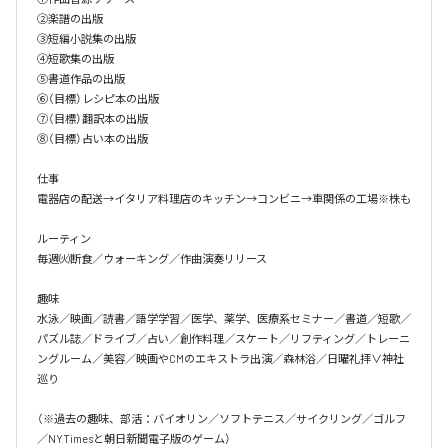
②楽譜の出版

③短編小説集の出版

④短歌集の出版

⑤書道作品の出版

⑥（目標）レシピ本の出版

⑦（目標）翻訳本の出版

⑧（目標）占い本の出版

仕事

電器店の配送→イタリア料理店のキッチン→コンビニ→車関係の工場※株も

ルーティン

毎週㈫断食／ウォーキング／作曲演奏リリース

趣味

水泳／映画／読書／語学学習／医学、薬学、医療系セミナー／書道／短歌／
パズル誌／ドライブ／占い／創作料理／スケート／リフティング／トレーニ
ングルーム／美容／映画やCMのエキストラ出演／森林浴／日曜礼拝∨神社
巡り

（※過去の趣味、部活：バイオリン／ソフトテニス／サイクリング／ゴルフ
／NYTimesと朝日新聞電子版のゲーム）
