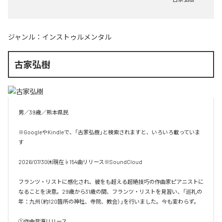
ジャンル：
インストゥルメンタル
古家弘樹
男／39歳／熊本県民

※GoogleやKindleで、「古家弘樹」と検索されますと、いろいろ載っていま
す

2026/07/30㈭現在♭154曲リリース※SoundCloud

フランツ・リストに感化され、彼をも超える超絶技巧の作曲家ピアニストに
なることを決意。29歳から31歳の間、フランツ・リストを見習い、「巡礼の
年：九州（約120箇所の神社、寺院、教会）」を行いました。今も変わらず。

①作曲音源リリース
