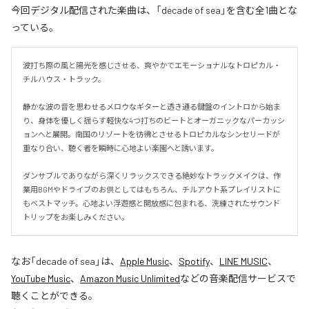
今回デジタル配信された楽曲は、「decade of sea」を含む全1曲とな
っている。
波打ち際の風と陽光を感じさせる、爽やかでエモーショナルなトロピカル・
チルハウス・トラック。

静かな波の音を思わせるメロウなギターと透き通る鍵盤のイントロから始ま
り、身体を優しく揺らす軽快な4つ打ちのビートとオーガニックなパーカッシ
ョンへと展開。南国のリゾートを彷彿とさせるトロピカルなシンセリードが
重なり合い、聴く者を瞬時に心地よい楽園へと誘います。

ダンサブルでありながら深くリラックスできる絶妙なトラックメイクは、作
業用BGMやドライブのお供としてはもちろん、チルアウト系プレイリストに
もベストマッチ。心地よい浮遊感と開放感に包まれる、洗練されたサウンド
トリップをお楽しみください。
なお「
decade of sea
」は、
Apple Music
、
Spotify
、
LINE MUSIC
、
YouTube Music
、
Amazon Music Unlimited
などの音楽配信サービスで
聴くことができる。