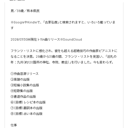
男／39歳／熊本県民

※GoogleやKindleで、「古家弘樹」と検索されますと、いろいろ載っていま
す

2026/07/30㈭現在♭154曲リリース※SoundCloud

フランツ・リストに感化され、彼をも超える超絶技巧の作曲家ピアニストに
なることを決意。29歳から31歳の間、フランツ・リストを見習い、「巡礼の
年：九州（約120箇所の神社、寺院、教会）」を行いました。今も変わらず。

①作曲音源リリース

②楽譜の出版

③短編小説集の出版

④短歌集の出版

⑤書道作品の出版

⑥（目標）レシピ本の出版

⑦（目標）翻訳本の出版

⑧（目標）占い本の出版

仕事
