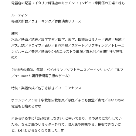
電器店の配送→イタリア料理店のキッチン→コンビニ→車関係の工場※株も

ルーティン

毎週㈫断食／ウォーキング／作曲演奏リリース

趣味

水泳／映画／読書／語学学習／医学、薬学、医療系セミナー／書道／短歌／
パズル誌／ドライブ／占い／創作料理／スケート／リフティング／トレーニ
ングルーム／美容／映画やCMのエキストラ出演／森林浴／日曜礼拝∨神社
巡り

（※過去の趣味、部活：バイオリン／ソフトテニス／サイクリング／ゴルフ
／NYTimesと朝日新聞電子版のゲーム）

特技：楽譜作成／包丁さばき／ユーモアセンス

ボランティア：赤十字救急法救急員／献血／子ども食堂／寄付／※いのちの
電話もし始めるかな

※あらゆる本に「自己投資しなさい」と書いてあり、その通りに実行してい
たら、なんか脳のリミッター外れて、収入源や趣味やら、把握できないほ
ど、わけわからなくなりました…笑
