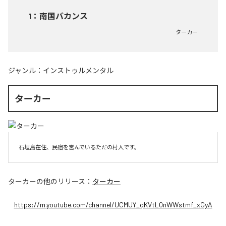
1
：
南国バカンス
ターカー
ジャンル：
インストゥルメンタル
ターカー
石垣島在住、民宿を営んでいるただの村人です。
ターカー
の他のリリース：
ターカー
https://m.youtube.com/channel/UCMUY_qKVtL0nWWstmf_xGyA