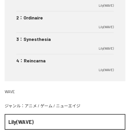
Lily(WAVE)
2
：
Ordinaire
Lily(WAVE)
3
：
Synesthesia
Lily(WAVE)
4
：
Reincarna
Lily(WAVE)
WAVE
ジャンル：
アニメ
/
ゲーム
/
ニューエイジ
Lily(WAVE)