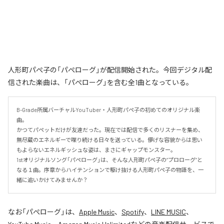
人形町パぺ子の「パぺローグ」が配信開始された。今回デジタル配
信された楽曲は、「パぺローグ」を含む全1曲となっている。
B-Grade所属バーチャルYouTuber・人形町パペ子の初めてのオリジナル楽
曲。

かつてパペットだけが友達だった。現在では配信で多くのリスナーを集め、
無尽蔵のエネルギーで喋り続ける日々を送っている。儚げな容貌からは思い
もよらないエネルギッシュな姿は、まさにギャップモンスター。

1stオリジナルソング「パペローグ」は、そんな人形町パペ子の“プロローグ”と
なる１曲。序章からハイテンションで駆け抜ける人形町パペ子の物語を、一
緒に追いかけてみませんか？
なお「
パぺローグ
」は、
Apple Music
、
Spotify
、
LINE MUSIC
、