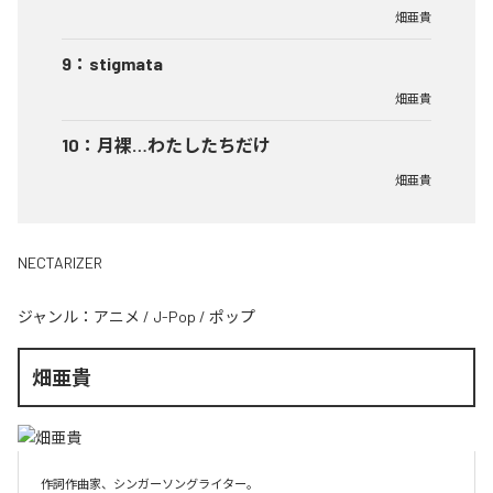
畑亜貴
9
：
stigmata
畑亜貴
10
：
月裸…わたしたちだけ
畑亜貴
NECTARIZER
ジャンル：
アニメ
/
J-Pop
/
ポップ
畑亜貴
作詞作曲家、シンガーソングライター。
