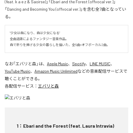
(feat. k a e z & Saoirse)」「Ebari and the Forest (offvocal ver.)」
「Dancing and Becoming You (offvocal ver.)」を含む全7曲となってい
る。
"少女は森になり、森は少女になる"

全曲造語によるファンタジー音楽作品。

森で祈りを捧げる少女の暮らしを描いた、全5曲+オフボーカル2曲。
なお「
エバリと森
」は、
Apple Music
、
Spotify
、
LINE MUSIC
、
YouTube Music
、
Amazon Music Unlimited
などの音楽配信サービスで
聴くことができる。
各配信サービス：
エバリと森
1
：
Ebari and the Forest (feat. Laura Intravia)