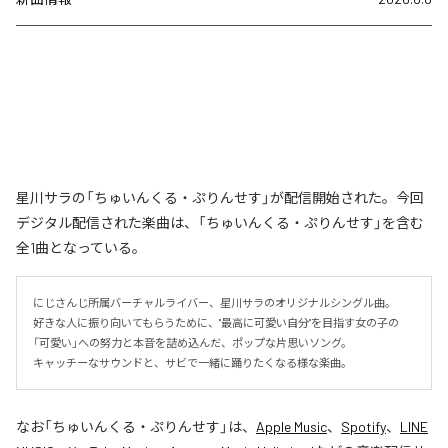
星川サラの「ちゅいんくる・ぷりんせす」が配信開始された。今回
デジタル配信された楽曲は、「ちゅいんくる・ぷりんせす」を含む
全1曲となっている。
にじさんじ所属バーチャルライバー、星川サラのオリジナルシングル曲。

好きな人に振り向いてもらうために、"最高に可愛い自分"を目指す女の子の
「可愛い」への努力と本音を詰め込んだ、ポップな片思いソング。

キャッチーなサウンドと、サビで一緒に踊りたくなる様な楽曲。
なお「
ちゅいんくる・ぷりんせす
」は、
Apple Music
、
Spotify
、
LINE