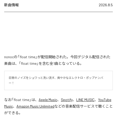
新曲情報
2026.8.5
nonocの「float time」が配信開始された。今回デジタル配信された
楽曲は、「float time」を含む全1曲となっている。
日常のノイズをシュワっと洗い流す、爽やかなエレクトロ・ポップナンバ
ー！
なお「
float time
」は、
Apple Music
、
Spotify
、
LINE MUSIC
、
YouTube
Music
、
Amazon Music Unlimited
などの音楽配信サービスで聴くこと
ができる。