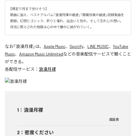
【裸足で月まで歩けそう】

新曲に加え、ベストアルバム「浪漫月裸の娘達」「隷属快美の娘達」収録楽曲を
新録。幻想とゴシック、祈りと憧れ、出会いと別れ、そして忘れじの想い。
月光に照らされた物語は心の中で静かに紡がれていく。
なお「
浪漫月裸
」は、
Apple Music
、
Spotify
、
LINE MUSIC
、
YouTube
Music
、
Amazon Music Unlimited
などの音楽配信サービスで聴くこと
ができる。
各配信サービス：
浪漫月裸
1
：
浪漫月裸
畑亜貴
2
：
密度ください