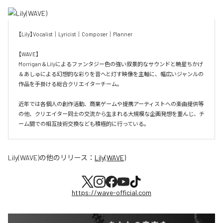
【Lily】Vocalist｜Lyricist｜Composer｜Planner

【WAVE】

Morrigan＆Lilyによるファンタジー色の強い叙景的なサウンドと暁星ちかげ
＆あしゅによる幻想的な彩りを音へと灯す映像を主軸に、幅広いジャンルの
作品を手掛ける総合クリエイターチーム。

近年では各個人の創作活動、商業ゲームや提携アーティストへの楽曲提供等
の他、クリエイター同士の交流から生まれる大規模な企画発想を重んじ、チ
ーム間での相互技術交換なども積極的に行っている。
Lily(WAVE)
の他のリリース：
Lily(WAVE)
https://wave-official.com