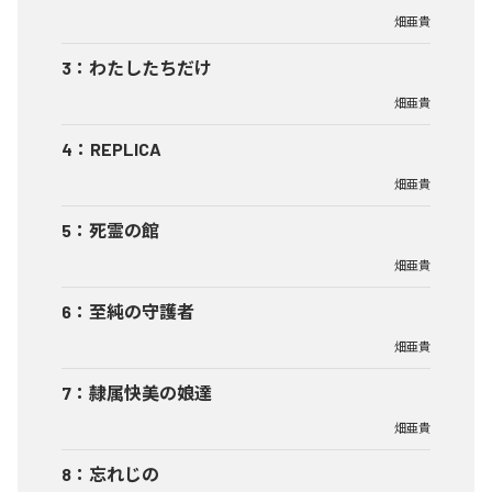
畑亜貴
3
：
わたしたちだけ
畑亜貴
4
：
REPLICA
畑亜貴
5
：
死霊の館
畑亜貴
6
：
至純の守護者
畑亜貴
7
：
隷属快美の娘達
畑亜貴
8
：
忘れじの