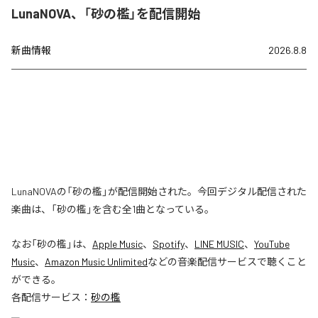
LunaNOVA、「砂の檻」を配信開始
新曲情報
2026.8.8
LunaNOVAの「砂の檻」が配信開始された。今回デジタル配信された
楽曲は、「砂の檻」を含む全1曲となっている。
なお「
砂の檻
」は、
Apple Music
、
Spotify
、
LINE MUSIC
、
YouTube
Music
、
Amazon Music Unlimited
などの音楽配信サービスで聴くこと
ができる。
各配信サービス：
砂の檻