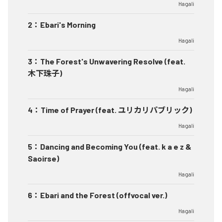
Hagali
2
：
Ebari's Morning
Hagali
3
：
The Forest's Unwavering Resolve (feat.
木下珠子)
Hagali
4
：
Time of Prayer (feat. ユリカリパブリック)
Hagali
5
：
Dancing and Becoming You (feat. k a e z &
Saoirse)
Hagali
6
：
Ebari and the Forest (offvocal ver.)
Hagali