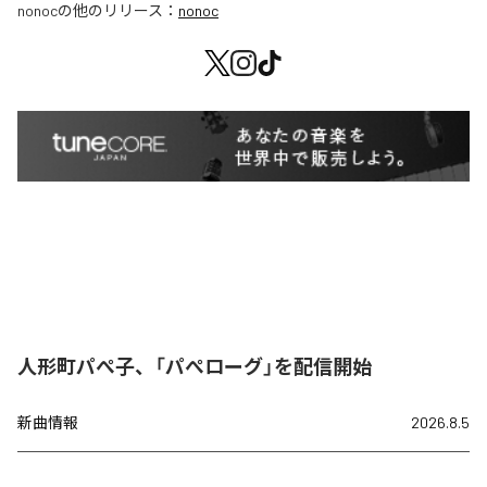
nonoc
の他のリリース：
nonoc
人形町パぺ子、「パぺローグ」を配信開始
新曲情報
2026.8.5