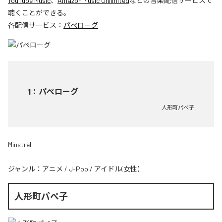
YouTube Music
、
Amazon Music Unlimited
などの音楽配信サービスで
聴くことができる。
各配信サービス：
パぺローグ
1
：
パぺローグ
人形町パぺ子
Minstrel
ジャンル：
アニメ
/
J-Pop
/
アイドル(女性)
人形町パぺ子