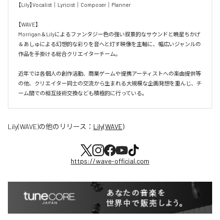
【Lily】Vocalist｜Lyricist｜Composer｜Planner

【WAVE】

Morrigan＆Lilyによるファンタジー色の強い叙景的なサウンドと暁星ちかげ
＆あしゅによる幻想的な彩りを音へと灯す映像を主軸に、幅広いジャンルの
作品を手掛ける総合クリエイターチーム。

近年では各個人の創作活動、商業ゲームや提携アーティストへの楽曲提供等
の他、クリエイター同士の交流から生まれる大規模な企画発想を重んじ、チ
ーム間での相互技術交換なども積極的に行っている。
Lily(WAVE)
の他のリリース：
Lily(WAVE)
https://wave-official.com