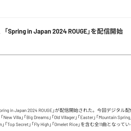
e、「Spring in Japan 2024 ROUGE」を配信開始
の「Spring in Japan 2024 ROUGE」が配信開始された。今回デジ
New Villa」「Big Dreams」「Old Villager」「Easter」「Mountain Sprin
ven」「Top Secret」「Fly High」「Omelet Rice」を含む全11曲となっ