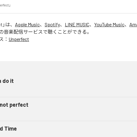
erfect」
ct
」は、
Apple Music
、
Spotify
、
LINE MUSIC
、
YouTube Music
、
Ama
の音楽配信サービスで聴くことができる。
ス：
Unperfect
n do it
 not perfect
d Time