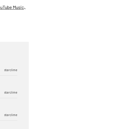
uTube Music
、
starclime
starclime
starclime