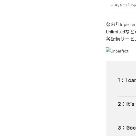
-- Sky Note「Unp
なお「
Unperfe
Unlimited
など
各配信サービ
1
：
I ca
2
：
It's
3
：
Goo