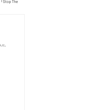
e」「Stop The
だ。
