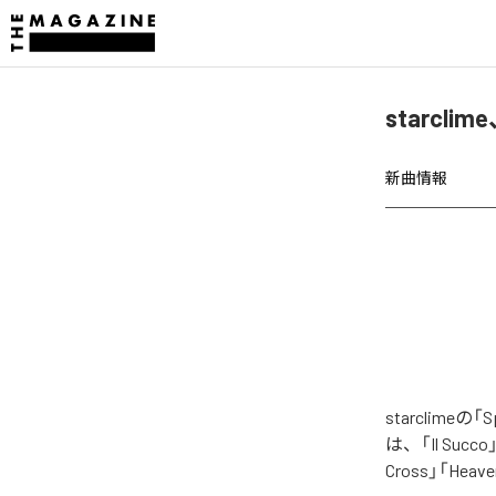
starclim
新曲情報
starclime
は、「Il Succo」「
Cross」「Hea