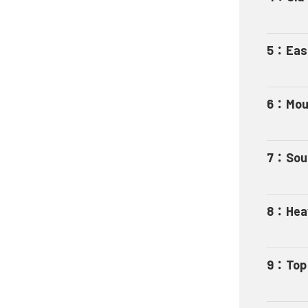
5
：
Eas
6
：
Mou
7
：
Sou
8
：
Hea
9
：
Top