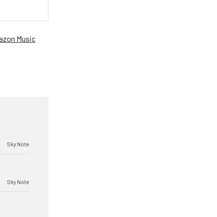
zon Music
Sky Note
Sky Note