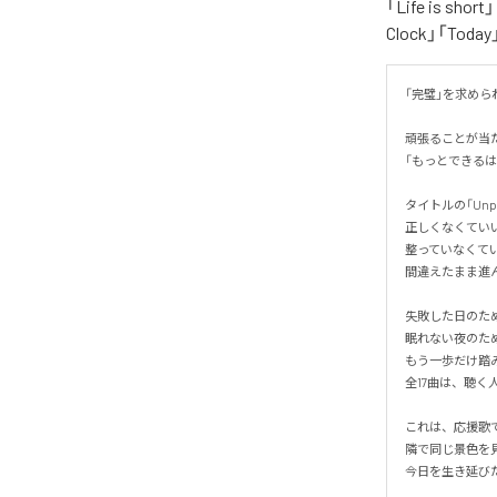
「Life is shor
Clock」「Tod
「完璧」を求められ
頑張ることが当
「もっとできるは
タイトルの「Unp
正しくなくていい。
整っていなくていい
間違えたまま進ん
失敗した日のため
眠れない夜のため
もう一歩だけ踏み
全17曲は、聴く
これは、応援歌で
隣で同じ景色を見
今日を生き延びた、