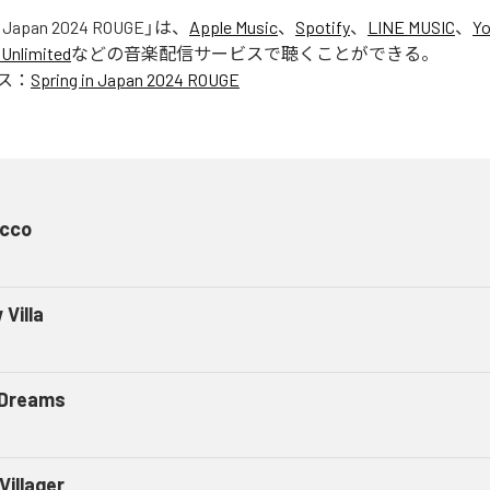
n Japan 2024 ROUGE
」は、
Apple Music
、
Spotify
、
LINE MUSIC
、
Yo
Unlimited
などの音楽配信サービスで聴くことができる。
ス：
Spring in Japan 2024 ROUGE
ucco
Villa
 Dreams
Villager