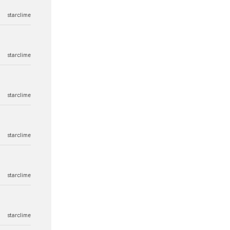
starclime
starclime
starclime
starclime
starclime
starclime