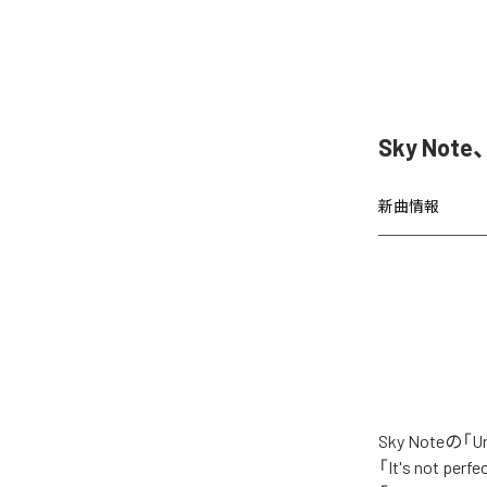
Sky Not
新曲情報
Sky Noteの
「It's not per