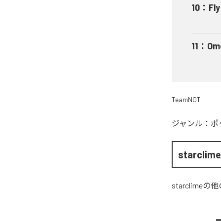
10
：
Fly
11
：
Ome
TeamNGT
ジャンル：
ポ
starclim
starclime
の他