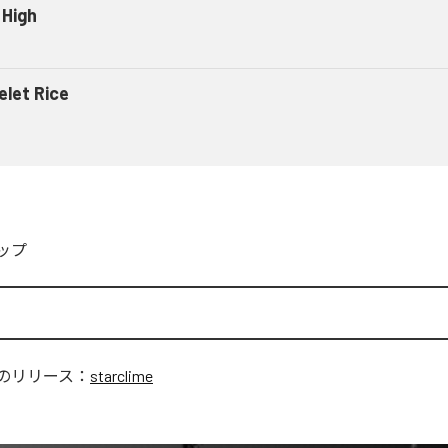
 High
let Rice
ップ
e
のリリース：
starclime