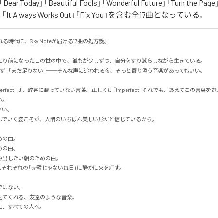
t」「Dear Today」「Beautiful Fools」「Wonderful Future」「Turn the Pag
ay」「It Always Works Out」「Fix You」を含む全17曲となっている。
る時代に、Sky Noteが届ける17曲の処方箋。

たり前になったこの世の中で、誰もが少しずつ、自分をすり減らしながら生きている。

ず」「まだ足りない」──そんな声に追われる夜、そっと寄り添う音楽があってもいい。

erfect」は、辞書に載っていない言葉。正しくは「Imperfect」それでも、あえてこの言葉を選ん


。

でいく姿こそが、人間のいちばん美しい形だと信じているから。

の曲。

の曲。

出したい朝のための曲。

人それぞれの「完璧じゃない毎日」に静かに火を灯す。

はない。

てくれる、友達のような音楽。

すべての人へ。
