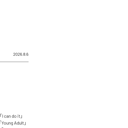
2026.8.6
n do it」
「Young Adult」