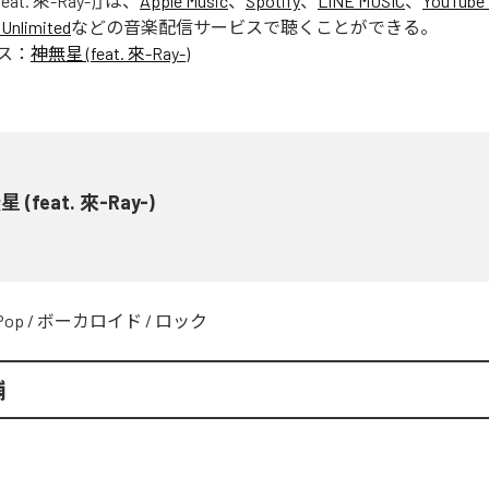
at. 來-Ray-)
」は、
Apple Music
、
Spotify
、
LINE MUSIC
、
YouTube 
Unlimited
などの音楽配信サービスで聴くことができる。
ス：
神無星 (feat. 來-Ray-)
 (feat. 來-Ray-)
Pop
/
ボーカロイド
/
ロック
輔