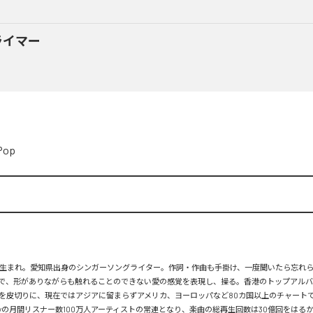
ライマー
Pop
月26日生まれ。愛知県出身のシンガーソングライター。作詞・作曲も手掛け、一度聞いたら忘れ
で、形がありながらも触れることのできない愛の感覚を表現し、操る。香港のトップアルバ
を皮切りに、現在ではアジアに留まらずアメリカ、ヨーロッパなど80カ国以上のチャートで
tifyの月間リスナー数100万人アーティストの常連となり、楽曲の総再生回数は30億回をはる