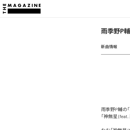
雨季野P輔、
新曲情報
雨季野P輔の「
「神無星 (fea