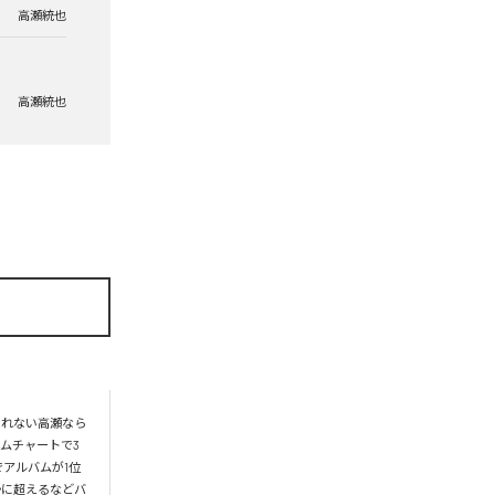
高瀬統也
高瀬統也
られない高瀬なら
ムチャートで3
アルバムが1位
かに超えるなどバ