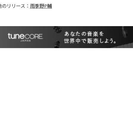
他のリリース：
雨季野P輔