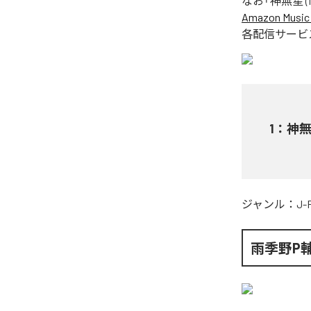
なお「
神無星 (fe
Amazon Music 
各配信サービ
1
：
神無星
ジャンル：
J-
雨季野P