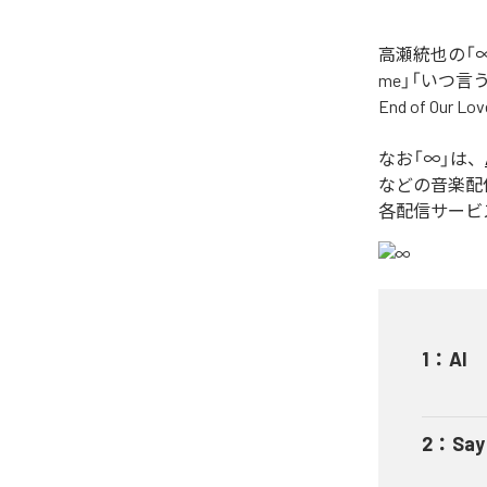
高瀬統也の「∞
me」「いつ言う？」
End of O
なお「
∞
」は、
などの音楽配
各配信サービ
1
：
AI
2
：
Say