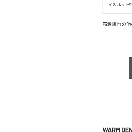
イラルヒットの
高瀬統也
の他
WARM D