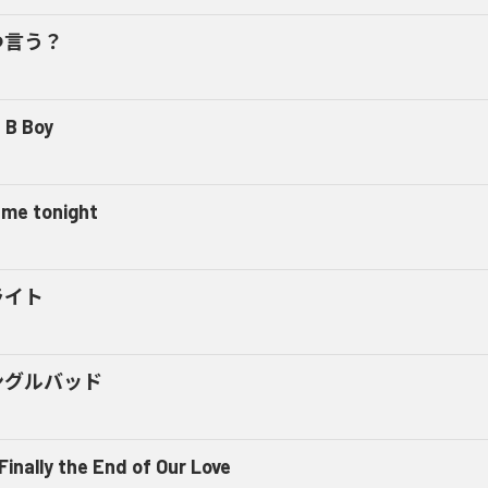
つ言う？
 B Boy
l me tonight
ライト
ングルバッド
 Finally the End of Our Love