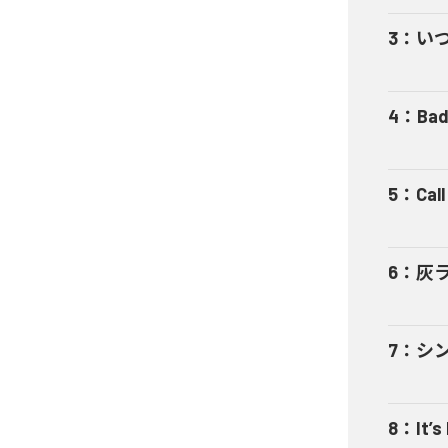
3
：
い
4
：
Bad
5
：
Cal
6
：
灰
7
：
シ
8
：
It’s