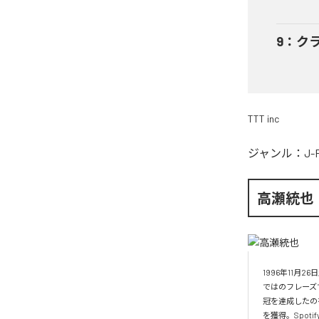
9
：
ク
TTT inc
ジャンル：
J-
高瀬統也
1996年11
ではのフレーズ
冠を達成したの
を獲得。Spo