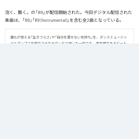
泡く、脆く。の「89」が配信開始された。今回デジタル配信された
楽曲は、「89」「89 (Instrumental)」を含む全2曲となっている。
誰もが抱える「生きづらさ」や「自分を愛せない気持ち」を、ダンスミュージッ
クとポップスを融合させたサウンドで描いた一曲です。 疾走感のあるビート
と繊細な歌詞が交差し、苦しさの中にも小さな希望を見つけ出していく。 「味
方だよ」というメッセージが、心にそっと寄り添う作品です。
なお「
89
」は、
Apple Music
、
Spotify
、
LINE MUSIC
、
YouTube Music
、
Amazon Music Unlimited
などの音楽配信サービスで聴くことができ
る。
各配信サービス：
89