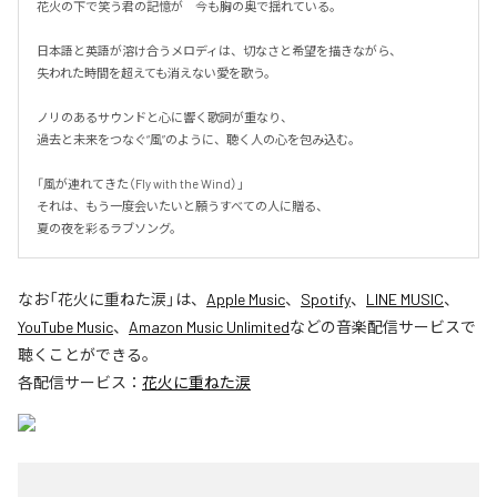
花火の下で笑う君の記憶が　今も胸の奥で揺れている。

日本語と英語が溶け合うメロディは、切なさと希望を描きながら、

失われた時間を超えても消えない愛を歌う。

ノリのあるサウンドと心に響く歌詞が重なり、

過去と未来をつなぐ“風”のように、聴く人の心を包み込む。

「風が連れてきた（Fly with the Wind）」

それは、もう一度会いたいと願うすべての人に贈る、

夏の夜を彩るラブソング。
なお「
花火に重ねた涙
」は、
Apple Music
、
Spotify
、
LINE MUSIC
、
YouTube Music
、
Amazon Music Unlimited
などの音楽配信サービスで
聴くことができる。
各配信サービス：
花火に重ねた涙