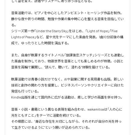
して姿を変え、読者やリスナーに寄り添う存在となる。

音楽活動では、ピアノを中心としたアンビエント・ヒーリング作品を制作。
静かな夜や祈りの時間、勉強や作業の集中時に心を整える音楽を目指してい
る。

シリーズ第一作「Under the Starry Sky」をはじめ、「Light of Hope」「Five 
Lights of Peace」など、星や光をテーマにした楽曲を発表。1曲10分前後の構
成で、ゆったりとした時間を演出する。

また、自身が執筆するライトノベル「放課後恋スケッチ」シリーズとも連動し
た楽曲を制作しており、物語世界を音楽としても楽しめるのが特徴。小説と
音楽を両輪で展開し、“読んで、聴いて、浸れる”体験を届けている。

執筆活動では青春小説だけでなく、AIや副業に関する実用書も出版。新しい
技術と創作の関わり方を提案し、ビジネスパーソンやクリエイターに向けた
発信も行っている。

Kindle出版を通じて国内外に広がる活動は、癒しと学びの両面を併せ持つ。

音楽・小説・書籍という異なる表現を組み合わせ、wakamitoaは「人の心に
光をともすこと」をテーマに活動を続けている。

その根底には、“身近な存在を大切にしながら、それぞれが自分の光を持っ
て生きていけるように”という願いが込められている。