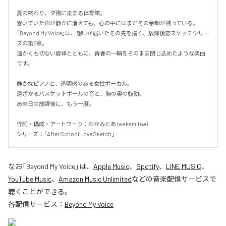
夏の終わり、夕陽に染まる体育館。

響いていた声が静かに消えても、心の中にはまだその余韻が残っている。

「Beyond My Voice」は、想いが届いたその先を描く、放課後恋スケッチシリー
ズの第5章。

温かくも切ない旋律とともに、青春の一瞬をそのまま閉じ込めたような楽曲
です。

静かなピアノと、透明感のある女性ボーカル。

遠ざかるバスケットボールの音と、胸の奥の鼓動。

――あの日の放課後に、もう一度。

作詞・構成・アートワーク：わかみとあ (wakamitoa)

シリーズ：「After School Love Sketch」
なお「
Beyond My Voice
」は、
Apple Music
、
Spotify
、
LINE MUSIC
、
YouTube Music
、
Amazon Music Unlimited
などの音楽配信サービスで
聴くことができる。
各配信サービス：
Beyond My Voice