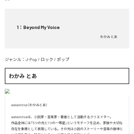
1
：
Beyond My Voice
わかみ とあ
ジャンル：
J-Pop
/
ロック
/
ポップ
わかみ とあ
wakamitoa（わかみとあ）

wakamitoaは、小説家・音楽家・著者として活動するクリエイター。

作品全体には「5つの光と1つの一等星」というモチーフを込め、家族や大切な
存在を象徴として表現している。その光は小説のストーリーや音楽の旋律と