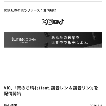
怠惰駄堕
の他のリリース：
怠惰駄堕
V10、「雨のち晴れ (feat. 鏡音レン & 鏡音リン)」を
配信開始
新曲情報
2026.8.8