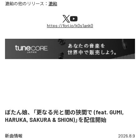
漉餡
の他のリリース：
漉餡
https://fori.io/k0s1ank0
ぼたん娘、「更なる光と闇の狭間で (feat. GUMI,
HARUKA, SAKURA & SHION)」を配信開始
新曲情報
2026.8.9