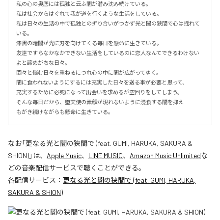
私の心の奥底には孤独と云ふ闇が潜み沈み続けている。

私は社会からはぐれて我が道を行くような生活をしている。

私は日々の生活の中で孤独との折り合いがつかず光と闇の狭間で心は揺れて
いる。

漆黒の暗闇が光に刃を向けてくる毎日を懸命に生きている。

友達ですらなかなかできない生活をしているのに恋人なんてできるわけない
よと諦めがちな日々。

悶々と悩む日々を重ねるにつれ心の中に闇が広がってゆく。

闇に食われないようにするには充実した日々を送る事が必要と思って、

充実するために必死になって出会いを求めるが空回りをしてしまう。

そんな毎日だから、堕天使の素顔が現れないように浸食する闇を抑え

もがき続けながらも懸命に生きている。
なお「
更なる光と闇の狭間で (feat. GUMI, HARUKA, SAKURA &
SHION)
」は、
Apple Music
、
LINE MUSIC
、
Amazon Music Unlimited
な
どの音楽配信サービスで聴くことができる。
各配信サービス：
更なる光と闇の狭間で (feat. GUMI, HARUKA,
SAKURA & SHION)