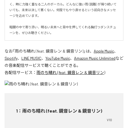
く、時に力強く重なる二人のボーカル。どんなに強い雨（困難）が降り続いて
いても、未来は決して悪くない。何度でもやり直せるという前向きなメッセ
ージを込めています。

暗闇の中で寄り添い、明るい未来へと背中を押してくれる胸打つダンスチュ
ーンを、ぜひお聴きください。
なお「
雨のち晴れ (feat. 鏡音レン & 鏡音リン)
」は、
Apple Music
、
Spotify
、
LINE MUSIC
、
YouTube Music
、
Amazon Music Unlimited
など
の音楽配信サービスで聴くことができる。
各配信サービス：
雨のち晴れ (feat. 鏡音レン & 鏡音リン)
1
：
雨のち晴れ (feat. 鏡音レン & 鏡音リン)
V10