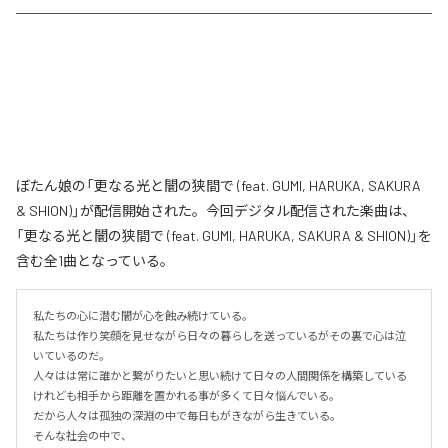
ぼたん娘の「更なる光と闇の狭間で (feat. GUMI, HARUKA, SAKURA
& SHION)」が配信開始された。今回デジタル配信された楽曲は、
「更なる光と闇の狭間で (feat. GUMI, HARUKA, SAKURA & SHION)」を
含む全1曲となっている。
私たちの心に潜む闇が心を蝕み続けている。

私たちは作り笑顔を見せながら日々の暮らしを送っているがその裏で心は泣
いているのだ。

人々はは常に誰かと繋がりたいと思い続けて日々の人間関係を構築している
けれども相手から距離を置かれる事が多くて日々悩んでいる。

だから人々は孤独の深淵の中で毎日もがきながら生きている。

そんな社会の中で、
