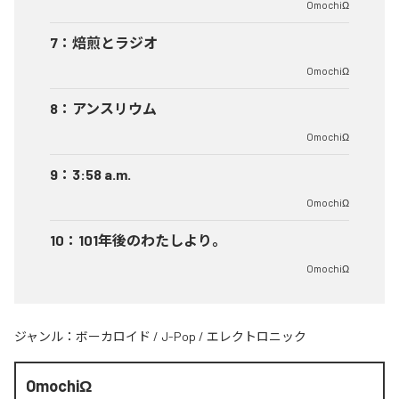
OmochiΩ
7
：
焙煎とラジオ
OmochiΩ
8
：
アンスリウム
OmochiΩ
9
：
3:58 a.m.
OmochiΩ
10
：
101年後のわたしより。
OmochiΩ
ジャンル：
ボーカロイド
/
J-Pop
/
エレクトロニック
OmochiΩ