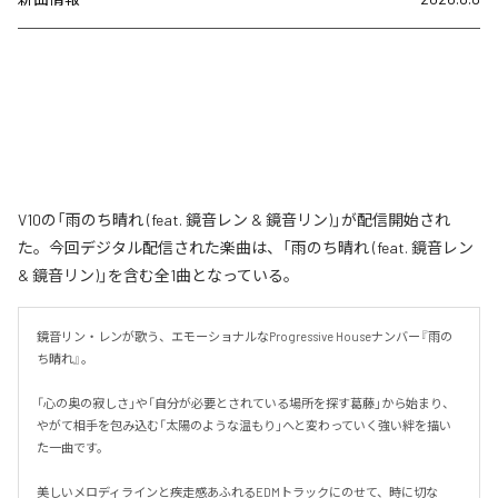
V10の「雨のち晴れ (feat. 鏡音レン & 鏡音リン)」が配信開始され
た。今回デジタル配信された楽曲は、「雨のち晴れ (feat. 鏡音レン
& 鏡音リン)」を含む全1曲となっている。
鏡音リン・レンが歌う、エモーショナルなProgressive Houseナンバー『雨の
ち晴れ』。

「心の奥の寂しさ」や「自分が必要とされている場所を探す葛藤」から始まり、
やがて相手を包み込む「太陽のような温もり」へと変わっていく強い絆を描い
た一曲です。

美しいメロディラインと疾走感あふれるEDMトラックにのせて、時に切な