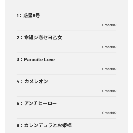
1
：
惑星8号
OmochiΩ
2
：
命短シ恋セヨ乙女
OmochiΩ
3
：
Parasite Love
OmochiΩ
4
：
カメレオン
OmochiΩ
5
：
アンチヒーロー
OmochiΩ
6
：
カレンデュラとお姫様