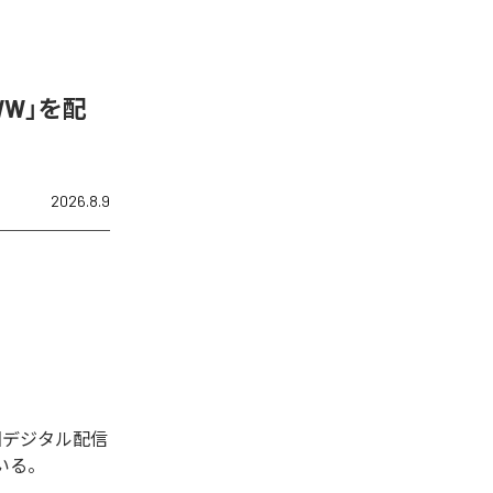
WW」を配
2026.8.9
今回デジタル配信
いる。