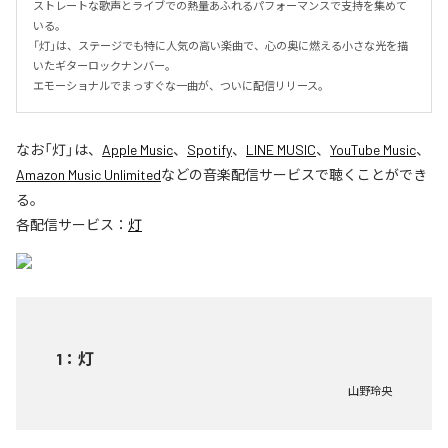
ストレートな歌声とライブでの熱量あふれるパフォーマンスで支持を集めて
いる。

「灯」は、ステージでも特に人気の高い楽曲で、心の奥に燃える小さな光を描
いたギターロックナンバー。

エモーショナルでまっすぐな一曲が、ついに配信リリース。
なお「
灯
」は、
Apple Music
、
Spotify
、
LINE MUSIC
、
YouTube Music
、
Amazon Music Unlimited
などの音楽配信サービスで聴くことができ
る。
各配信サービス：
灯
1
：
灯
山野玲央