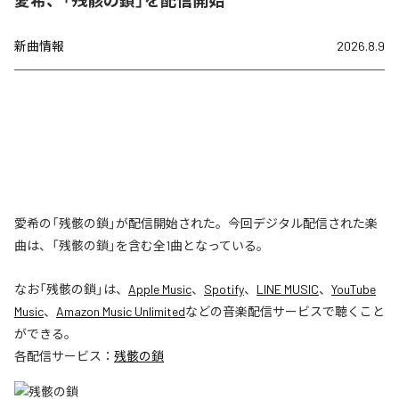
愛希、「残骸の鎖」を配信開始
新曲情報
2026.8.9
愛希の「残骸の鎖」が配信開始された。今回デジタル配信された楽
曲は、「残骸の鎖」を含む全1曲となっている。
なお「
残骸の鎖
」は、
Apple Music
、
Spotify
、
LINE MUSIC
、
YouTube
Music
、
Amazon Music Unlimited
などの音楽配信サービスで聴くこと
ができる。
各配信サービス：
残骸の鎖