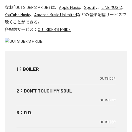
なお「
OUTSIDER’S PRIDE
」は、
Apple Music
、
Spotify
、
LINE MUSIC
、
YouTube Music
、
Amazon Music Unlimited
などの音楽配信サービスで
聴くことができる。
各配信サービス：
OUTSIDER’S PRIDE
1
：
BOILER
OUTSIDER
2
：
DON’T TOUCH MY SOUL
OUTSIDER
3
：
D.D.
OUTSIDER