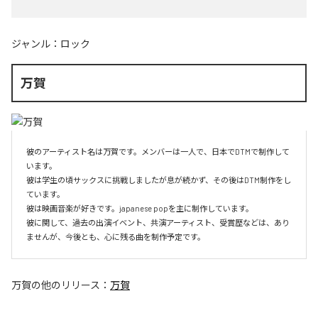
ジャンル：
ロック
万賀
彼のアーティスト名は万賀です。メンバーは一人で、日本でDTMで制作して
います。

彼は学生の頃サックスに挑戦しましたが息が続かず、その後はDTM制作をし
ています。

彼は映画音楽が好きです。japanese popを主に制作しています。

彼に関して、過去の出演イベント、共演アーティスト、受賞歴などは、あり
ませんが、今後とも、心に残る曲を制作予定です。
万賀
の他のリリース：
万賀