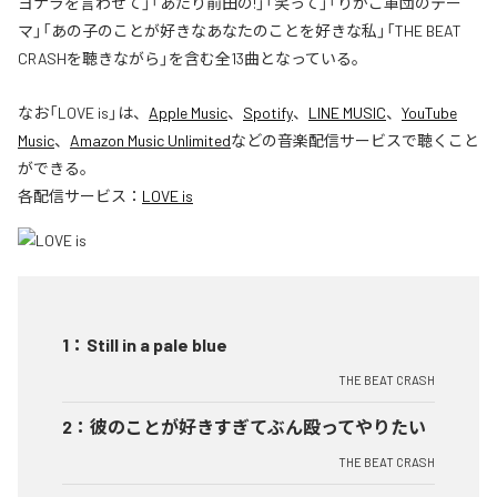
ヨナラを言わせて」「あたり前田の!」「笑って」「りかこ軍団のテー
マ」「あの子のことが好きなあなたのことを好きな私」「THE BEAT
CRASHを聴きながら」を含む全13曲となっている。
なお「
LOVE is
」は、
Apple Music
、
Spotify
、
LINE MUSIC
、
YouTube
Music
、
Amazon Music Unlimited
などの音楽配信サービスで聴くこと
ができる。
各配信サービス：
LOVE is
1
：
Still in a pale blue
THE BEAT CRASH
2
：
彼のことが好きすぎてぶん殴ってやりたい
THE BEAT CRASH