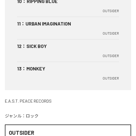
10
：
RIPPING BLUE
OUTSIDER
11
：
URBAN IMAGINATION
OUTSIDER
12
：
SICK BOY
OUTSIDER
13
：
MONKEY
OUTSIDER
E.A.S.T. PEACE RECORDS
ジャンル：
ロック
OUTSIDER