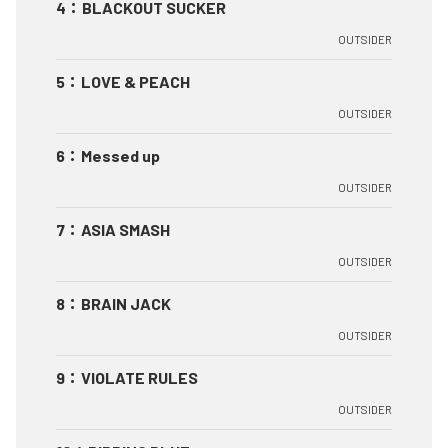
4
：
BLACKOUT SUCKER
OUTSIDER
5
：
LOVE & PEACH
OUTSIDER
6
：
Messed up
OUTSIDER
7
：
ASIA SMASH
OUTSIDER
8
：
BRAIN JACK
OUTSIDER
9
：
VIOLATE RULES
OUTSIDER