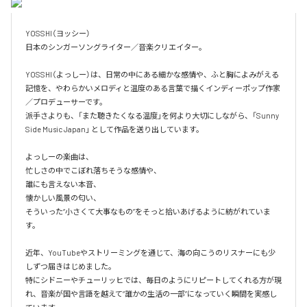
YOSSHI（ヨッシー）

日本のシンガーソングライター／音楽クリエイター。

YOSSHI（よっしー）は、日常の中にある細かな感情や、ふと胸によみがえる
記憶を、やわらかいメロディと温度のある言葉で描くインディーポップ作家
／プロデューサーです。

派手さよりも、「また聴きたくなる温度」を何より大切にしながら、「Sunny 
Side Music Japan」 として作品を送り出しています。

よっしーの楽曲は、

忙しさの中でこぼれ落ちそうな感情や、

誰にも言えない本音、

懐かしい風景の匂い、

そういった“小さくて大事なもの”をそっと拾いあげるように紡がれていま
す。

近年、YouTubeやストリーミングを通じて、海の向こうのリスナーにも少
しずつ届きはじめました。

特にシドニーやチューリッヒでは、毎日のようにリピートしてくれる方が現
れ、音楽が国や言語を越えて“誰かの生活の一部”になっていく瞬間を実感し