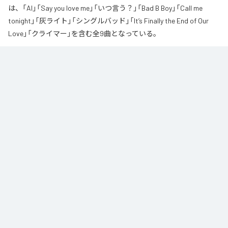
は、「AI」「Say you love me」「いつ言う？」「Bad B Boy」「Call me
tonight」「灰ライト」「シングルバッド」「It’s Finally the End of Our
Love」「クライマー」を含む全9曲となっている。
なお「
∞
」は、
Apple Music
、
Spotify
、
LINE MUSIC
、
YouTube Music
、
Amazon Music Unlimited
などの音楽配信サービスで聴くことができ
る。
各配信サービス：
∞
1
：
AI
高瀬統也
2
：
Say you love me
高瀬統也