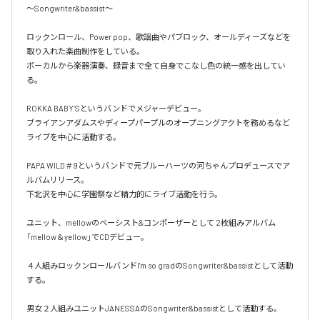
〜Songwriter&bassist〜

ロックンロール、Power pop、歌謡曲やパブロック、オールディーズなどを
取り入れた楽曲制作をしている。

ボーカルから楽器演奏、録音まで全て自身でこなし色の統一感を出してい
る。

ROKKA BABY’Sというバンドでメジャーデビュー。

ブライアンアダムスやディープパープルのオープニングアクトを務めるなど
ライブを中心に活動する。

PAPA WILD＃9というバンドで元ブルーハーツの河ちゃんプロデュースでア
ルバムリリース。

下北沢を中心に学園祭など精力的にライブ活動を行う。

ユニット、mellowのベーシスト&コンポーザーとして 2枚組みアルバム
「mellow＆yellow」でCDデビュー。

４人組みロックンロールバンドI'm so gradのSongwriter&bassistとして活動
する。

男女２人組みユニットJANESSAのSongwriter&bassistとして活動する。
