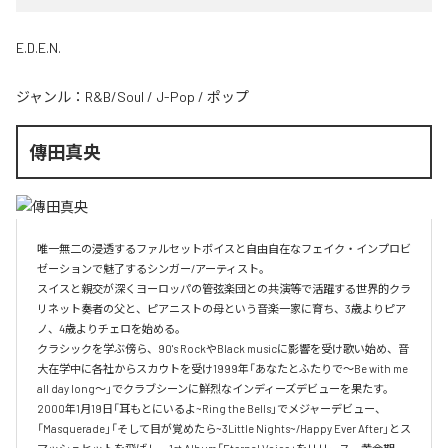
E.D.E.N.
ジャンル：
R&B/Soul
/
J-Pop
/
ポップ
傳田真央
唯一無二の浸透するファルセットボイスと自由自在なフェイク・インプロビ
ゼーションで魅了するシンガー/アーティスト。

スイスと親交が深くヨーロッパの管弦楽団との共演等で活躍する世界的クラ
リネット奏者の父と、ピアニストの母という音楽一家に育ち、3歳よりピア
ノ、4歳よりチェロを始める。

クラシックを学ぶ傍ら、90's RockやBlack musicに影響を受け歌い始め、音
大在学中に各社からスカウトを受け1999年「あなたとふたりで～Be with me 
all day long～」でクラブシーンに鮮烈なインディーズデビューを果たす。

2000年1月19日「耳もとにいるよ~Ring the Bells」でメジャーデビュー、
「Masquerade」「そして目が覚めたら~3Little Nights~/Happy Ever After」とス