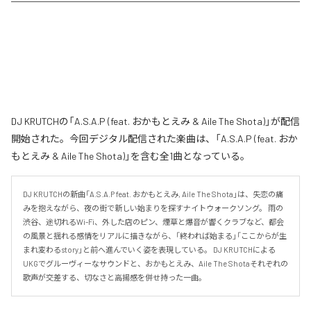
DJ KRUTCHの「A.S.A.P (feat. おかもとえみ & Aile The Shota)」が配信
開始された。今回デジタル配信された楽曲は、「A.S.A.P (feat. おか
もとえみ & Aile The Shota)」を含む全1曲となっている。
DJ KRUTCHの新曲「A.S.A.P feat. おかもとえみ, Aile The Shota」は、失恋の痛
みを抱えながら、夜の街で新しい始まりを探すナイトウォークソング。 雨の
渋谷、途切れるWi-Fi、外した店のピン、煙草と爆音が響くクラブなど、都会
の風景と揺れる感情をリアルに描きながら、「終われば始まる」「ここからが生
まれ変わるstory」と前へ進んでいく姿を表現している。 DJ KRUTCHによる
UKGでグルーヴィーなサウンドと、おかもとえみ、Aile The Shotaそれぞれの
歌声が交差する、切なさと高揚感を併せ持った一曲。