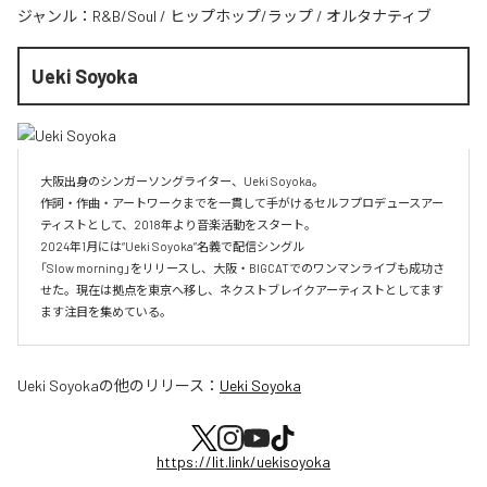
ジャンル：
R&B/Soul
/
ヒップホップ/ラップ
/
オルタナティブ
Ueki Soyoka
大阪出身のシンガーソングライター、Ueki Soyoka。

作詞・作曲・アートワークまでを一貫して手がけるセルフプロデュースアー
ティストとして、2018年より音楽活動をスタート。

2024年1月には“Ueki Soyoka”名義で配信シングル

「Slow morning」をリリースし、大阪・BIGCATでのワンマンライブも成功さ
せた。現在は拠点を東京へ移し、ネクストブレイクアーティストとしてます
ます注目を集めている。
Ueki Soyoka
の他のリリース：
Ueki Soyoka
https://lit.link/uekisoyoka