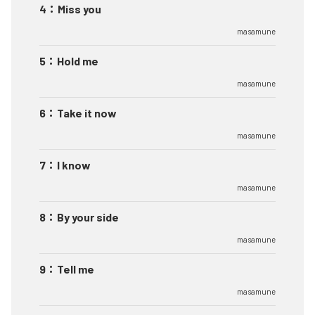
4
：
Miss you
masamune
5
：
Hold me
masamune
6
：
Take it now
masamune
7
：
I know
masamune
8
：
By your side
masamune
9
：
Tell me
masamune