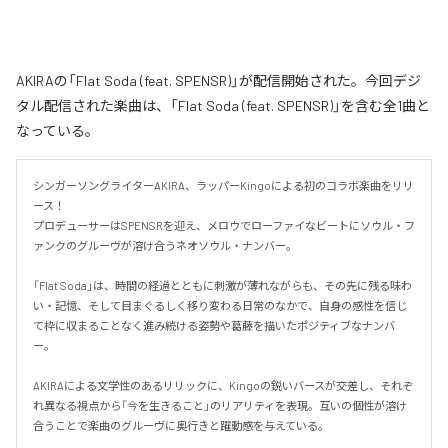
AKIRAの「Flat Soda (feat. SPENSR)」が配信開始された。今回デジ
タル配信された楽曲は、「Flat Soda (feat. SPENSR)」を含む全1曲と
なっている。
シンガーソングライターAKIRA、ラッパーKingoによる初のコラボ楽曲をリリ
ース！

プロデューサーはSPENSRを迎え、メロウでローファイなビートにソウル・フ
ァンクのグルーヴが溶け合うネオソウル・ナンバー。

「Flat Soda」は、時間の経過とともに刺激が薄れながらも、その先に残る味わ
い・記憶、そして目まぐるしく移り変わる日常のなかで、自身の感性を信じ
て枠に収まることなく進み続ける姿勢や葛藤を描いたポジティブなナンバ
ー。

AKIRAによる文学性のあるリリックに、Kingoの鋭いバースが交差し、それぞ
れ異なる視点から「今を生きること」のリアリティを表現。互いの個性が溶け
合うことで楽曲のグルーヴに奥行きと躍動感を与えている。
