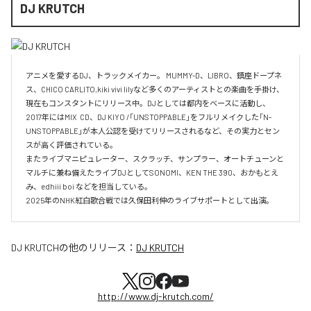
DJ KRUTCH
アニメを愛するDJ、トラックメイカー。 MUMMY-D、LIBRO、鎮座ドープネ
ス、CHICO CARLITO,kiki vivi lilyなど多くのアーティストとの楽曲を手掛け、
現在もコンスタントにリリース中。DJとしては都内をベースに活動し、
2017年にはMIX  CD、DJ KIYO /「UNSTOPPABLE」をフルリメイクした「N-
UNSTOPPABLE」が本人公認を受けてリリースされるなど、その実力とセン
スが高く評価されている。

またライブマニピュレーター、スクラッチ、サンプラー、オートチューンと
マルチに兼ね備えたライブDJとしてSONOMI、KEN THE 390、おかもとえ
み、edhiii boi などを担当している。

DJ KRUTCH
の他のリリース：
DJ KRUTCH
http://www.dj-krutch.com/