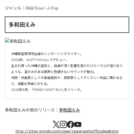
ジャンル：
R&B/Soul
/
J-Pop
多和田えみ
沖縄県宜野湾市出身のシンガーソングライター。

2008年、1st EP『Infinity』でデビュー。

生まれ育った沖縄の空気と、自身が深く影響を受けた70’Sソウルが溶け合う
ような、温かみのある歌声と色褪せないサウンドが魅力。

作詞・作曲家としての楽曲提供や、訳詞家としてディズニー作品に携わるな
ど、活動は多岐にわたる。

2026年8月、 「MONEY DON’T BUY」をリリース。
多和田えみ
の他のリリース：
多和田えみ
http://sites.google.com/view/tawataemiofficialwebsite