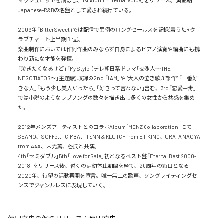
マッシュヒットを飛ばし、1st Album「Eternal Voice」をリリース。黄金期
Japanese-R&Bの名盤として愛され続けている。

2009年「Bitter Sweet」では配信で異例のロングセールスを記録(着うたRク
ラブチャート上半期１位)。

楽曲制作においては作詞作曲のみならず自身によるピアノ演奏や編曲にも携
わり新たな才能を発揮。

「泣きたくなるけど」「My Style」(テレ朝日系ドラマ「交渉人～THE 
NEGOTIATOR～」主題歌) 収録の2nd 「I AM」や ”大人の泣き歌３部作” 「一番好
きな人」「もう少し美人だったら」「好きって言わない」含む、3rd「恋愛中毒」
では小説のようなラブソングの数々を描き出し多くの女性から共感を集め
た。

2012年メンズアーティストとのコラボAlbum「MENZ Collaboration」にて
SEAMO、SOFFet、CIMBA、TENN & KLUTCH from ET-KING、URATA NAOYA 
from AAA、末光篤、各氏と共演。

4th「セミダブル」5th「Love for Sale」初となるベスト盤「Eternal Best 2000-
2018」をリリース後、暫くの活動休止期間を経て、20周年の節目となる
2020年、待望の活動再開を宣言。唯一無二の歌声、ソングライティングセ
ンスでジャンルレスに表現していく。