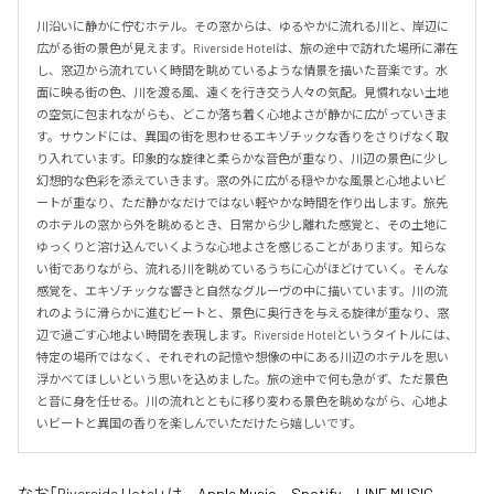
川沿いに静かに佇むホテル。その窓からは、ゆるやかに流れる川と、岸辺に
広がる街の景色が見えます。Riverside Hotelは、旅の途中で訪れた場所に滞在
し、窓辺から流れていく時間を眺めているような情景を描いた音楽です。水
面に映る街の色、川を渡る風、遠くを行き交う人々の気配。見慣れない土地
の空気に包まれながらも、どこか落ち着く心地よさが静かに広がっていきま
す。サウンドには、異国の街を思わせるエキゾチックな香りをさりげなく取
り入れています。印象的な旋律と柔らかな音色が重なり、川辺の景色に少し
幻想的な色彩を添えていきます。窓の外に広がる穏やかな風景と心地よいビ
ートが重なり、ただ静かなだけではない軽やかな時間を作り出します。旅先
のホテルの窓から外を眺めるとき、日常から少し離れた感覚と、その土地に
ゆっくりと溶け込んでいくような心地よさを感じることがあります。知らな
い街でありながら、流れる川を眺めているうちに心がほどけていく。そんな
感覚を、エキゾチックな響きと自然なグルーヴの中に描いています。川の流
れのように滑らかに進むビートと、景色に奥行きを与える旋律が重なり、窓
辺で過ごす心地よい時間を表現します。Riverside Hotelというタイトルには、
特定の場所ではなく、それぞれの記憶や想像の中にある川辺のホテルを思い
浮かべてほしいという思いを込めました。旅の途中で何も急がず、ただ景色
と音に身を任せる。川の流れとともに移り変わる景色を眺めながら、心地よ
いビートと異国の香りを楽しんでいただけたら嬉しいです。
なお「
Riverside Hotel
」は、
Apple Music
、
Spotify
、
LINE MUSIC
、