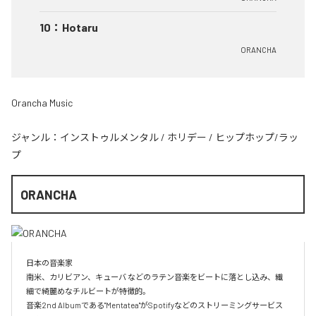
10
：
Hotaru
ORANCHA
Orancha Music
ジャンル：
インストゥルメンタル
/
ホリデー
/
ヒップホップ/ラッ
プ
ORANCHA
日本の音楽家

南米、カリビアン、キューバ などのラテン音楽をビートに落とし込み、繊
細で綺麗めなチルビートが特徴的。

音楽2nd Albumである"Mentatea"がSpotifyなどのストリーミングサービス