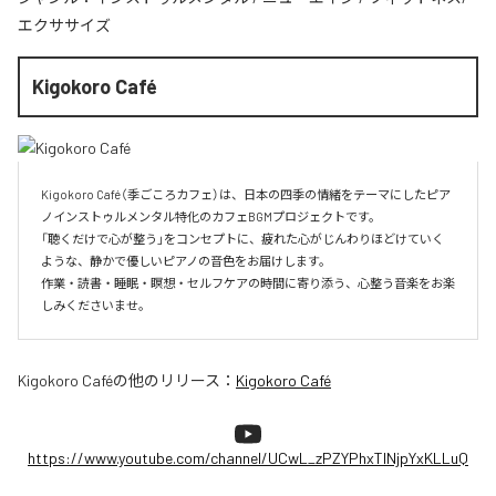
エクササイズ
Kigokoro Café
Kigokoro Café（季ごころカフェ）は、日本の四季の情緒をテーマにしたピア
ノインストゥルメンタル特化のカフェBGMプロジェクトです。

「聴くだけで心が整う」をコンセプトに、疲れた心がじんわりほどけていく
ような、静かで優しいピアノの音色をお届けします。

作業・読書・睡眠・瞑想・セルフケアの時間に寄り添う、心整う音楽をお楽
しみくださいませ。
Kigokoro Café
の他のリリース：
Kigokoro Café
https://www.youtube.com/channel/UCwL_zPZYPhxTlNjpYxKLLuQ