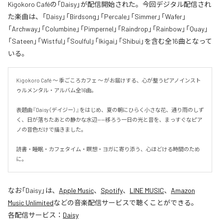
Kigokoro Caféの「Daisy」が配信開始された。今回デジタル配信され
た楽曲は、「Daisy」「Birdsong」「Percale」「Simmer」「Wafer」
「Archway」「Columbine」「Pimpernel」「Raindrop」「Rainbow」「Quay」
「Sateen」「Wistful」「Soulful」「Ikigai」「Shibui」を含む全16曲となって
いる。
Kigokoro Café 〜 季ごころカフェ 〜 がお届けする、心が整うピアノインスト
ゥルメンタル・アルバム全16曲。

表題曲『Daisy（デイジー）』をはじめ、夏の朝にひらく小さな花、通り雨のしず
く、日が落ちたあとの静かな水辺——移ろう一日の光と音を、まっすぐなピア
ノの音色だけで描きました。

読書・睡眠・カフェタイム・瞑想・ヨガに寄り添う、心ほどける時間のため
に。
なお「
Daisy
」は、
Apple Music
、
Spotify
、
LINE MUSIC
、
Amazon
Music Unlimited
などの音楽配信サービスで聴くことができる。
各配信サービス：
Daisy