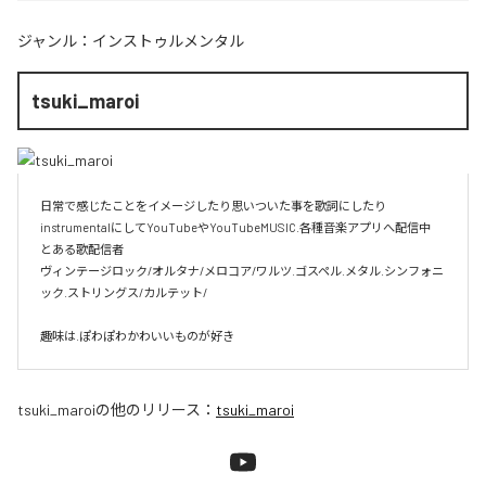
ジャンル：
インストゥルメンタル
tsuki_maroi
日常で感じたことをイメージしたり思いついた事を歌詞にしたり
instrumentalにしてYouTubeやYouTubeMUSIC.各種音楽アプリへ配信中

とある歌配信者

ヴィンテージロック/オルタナ/メロコア/ワルツ.ゴスペル.メタル.シンフォニ
ック.ストリングス/カルテット/

趣味は.ぽわぽわかわいいものが好き
tsuki_maroi
の他のリリース：
tsuki_maroi