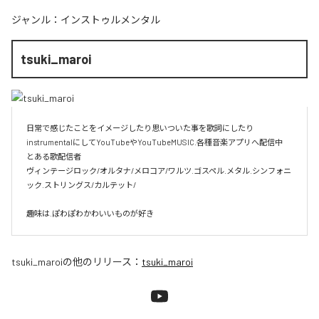
ジャンル：
インストゥルメンタル
tsuki_maroi
日常で感じたことをイメージしたり思いついた事を歌詞にしたり
instrumentalにしてYouTubeやYouTubeMUSIC.各種音楽アプリへ配信中

とある歌配信者

ヴィンテージロック/オルタナ/メロコア/ワルツ.ゴスペル.メタル.シンフォニ
ック.ストリングス/カルテット/

趣味は.ぽわぽわかわいいものが好き
tsuki_maroi
の他のリリース：
tsuki_maroi