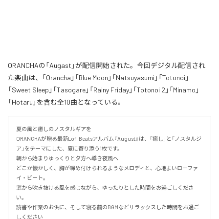
ORANCHAの「Augast」が配信開始された。今回デジタル配信され
た楽曲は、「Orancha」「Blue Moon」「Natsuyasumi」「Totonoi」
「Sweet Sleep」「Tasogare」「Rainy Friday」「Totonoi 2」「Minamo」
「Hotaru」を含む全10曲となっている。
夏の風と癒しのノスタルギアを

ORANCHAが贈る最新Lofi Beatsアルバム『August』は、「癒し」と「ノスタルジ
ア」をテーマにした、夏に寄り添う1枚です。

朝から始まりゆっくりと夕方へ導き夜風へ

どこか懐かしく、胸が締め付けられるようなメロディと、心地よいローファ
イ・ビート。

窓から吹き抜ける風を感じながら、ゆったりとした時間をお過ごしくださ
い。

読書や作業のお供に、そして寝る前のBGMなどリラックスした時間をお過ご
しください