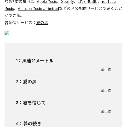
なお「
愛の扉
」は、
Apple Music
、
Spotify
、
LINE MUSIC
、
YouTube
Music
、
Amazon Music Unlimited
などの音楽配信サービスで聴くこと
ができる。
各配信サービス：
愛の扉
1
：
風速21メートル
成生 愛
2
：
愛の扉
成生 愛
3
：
君を信じて
成生 愛
4
：
夢の続き