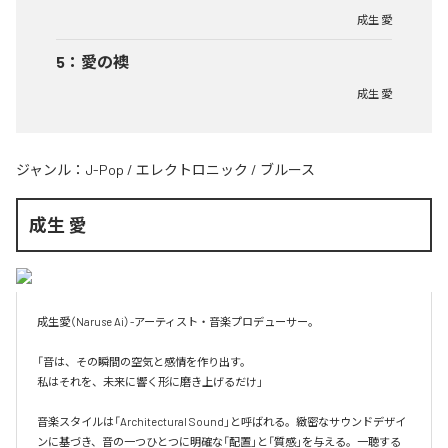
成生 愛
5
：
愛の襖
成生 愛
ジャンル：
J-Pop
/
エレクトロニック
/
ブルース
成生 愛
成生愛（Naruse Ai）-アーティスト・音楽プロデューサー。

「音は、その瞬間の空気と感情を作り出す。

私はそれを、未来に響く形に磨き上げるだけ」

音楽スタイルは「Architectural Sound」と呼ばれる。緻密なサウンドデザイ
ンに基づき、音の一つひとつに明確な「配置」と「質感」を与える。一聴する