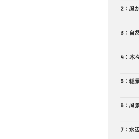
2
：
風
3
：
自
4
：
木
5
：
穏
6
：
風
7
：
水