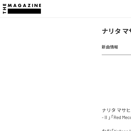
ナリタ マ
新曲情報
ナリタ マサヒ
-Ⅱ」「Red 