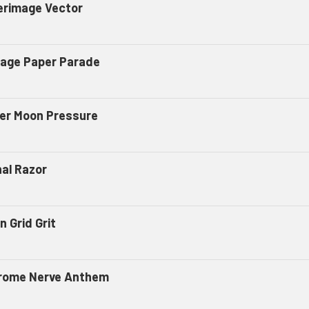
erimage Vector
tage Paper Parade
er Moon Pressure
nal Razor
n Grid Grit
rome Nerve Anthem