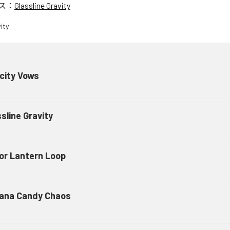
ス：
Glassline Gravity
city Vows
sline Gravity
or Lantern Loop
ana Candy Chaos