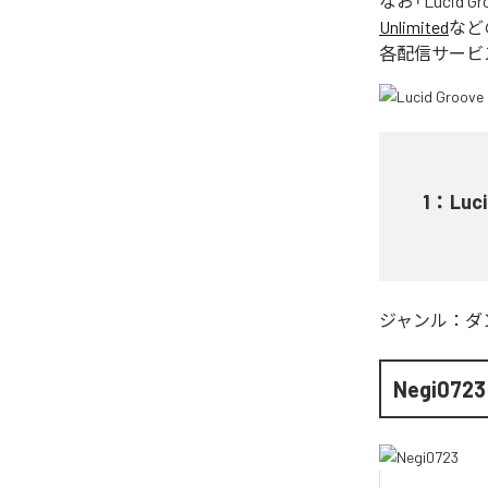
なお「
Lucid Gr
Unlimited
など
各配信サービ
1
：
Luci
ジャンル：
ダ
Negi0723