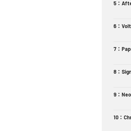
5
：
Aft
6
：
Vol
7
：
Pap
8
：
Sig
9
：
Neo
10
：
Ch