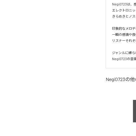
Negi0723
エレクトロニッ
きらめきとノス
印象的なメロデ
一瞬の感情や夜
リスナーそれぞ
ジャンルに縛ら
Negi072
Negi0723
の他