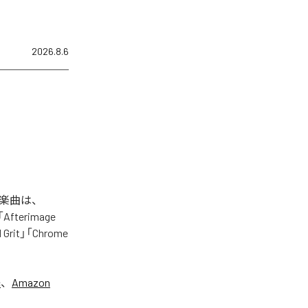
2026.8.6
れた楽曲は、
「Afterimage
d Grit」「Chrome
c
、
Amazon