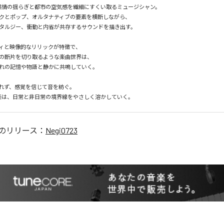
は、感情の揺らぎと都市の空気感を繊細にすくい取るミュージシャン。

クとポップ、オルタナティブの要素を横断しながら、

タルジー、衝動と内省が共存するサウンドを描き出す。

ィと映像的なリリックが特徴で、

の断片を切り取るような楽曲世界は、

れの記憶や物語と静かに共鳴していく。

れず、感覚を信じて音を紡ぐ。

3の音楽は、日常と非日常の境界線をやさしく溶かしていく。
のリリース：
Negi0723