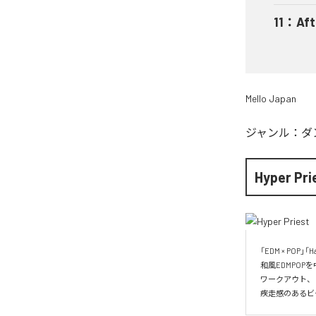
11
：
Aft
Mello Japan
ジャンル：
ダ
Hyper Pri
「EDM × POP
和風EDMPOP
ワークアウト、
疾走感のあるビ