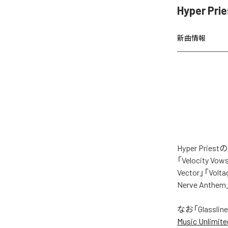
Hyper Pr
新曲情報
Hyper Pri
「Velocity Vow
Vector」「Volta
Nerve Anth
なお「
Glassline
Music Unlimite