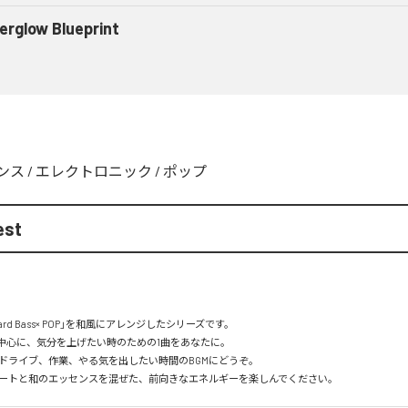
erglow Blueprint
ンス
/
エレクトロニック
/
ポップ
est
」「Hard Bass× POP」を和風にアレンジしたシリーズです。

を中心に、気分を上げたい時のための1曲をあなたに。

ドライブ、作業、やる気を出したい時間のBGMにどうぞ。

ートと和のエッセンスを混ぜた、前向きなエネルギーを楽しんでください。