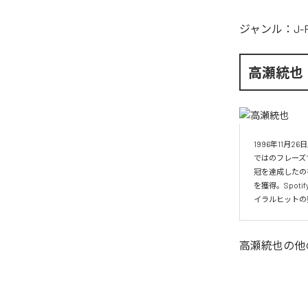
ジャンル：
J-
高瀬統也
1996年11
ではのフレーズ
冠を達成したの
を獲得。Spo
イラルヒットの
高瀬統也
の他