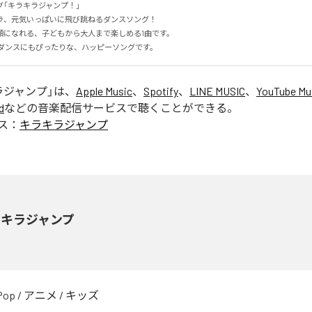
キラキラジャンプ！」 

、元気いっぱいに飛び跳ねるダンスソング！

になれる、子どもから大人まで楽しめる1曲です。

okダンスにもぴったりな、ハッピーソングです。
ラジャンプ
」は、
Apple Music
、
Spotify
、
LINE MUSIC
、
YouTube Mu
d
などの音楽配信サービスで聴くことができる。
ス：
キラキラジャンプ
ラキラジャンプ
Pop
/
アニメ
/
キッズ