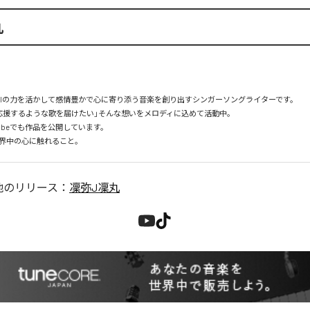
丸
AIの力を活かして感情豊かで心に寄り添う音楽を創り出すシンガーソングライターです。

応援するような歌を届けたい」そんな想いをメロディに込めて活動中。

uTubeでも作品を公開しています。

他のリリース：
凜弥J凜丸