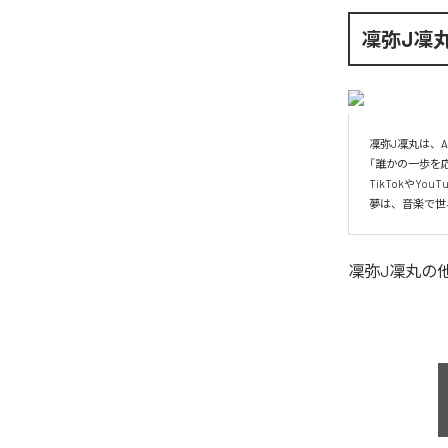
凜弥J凜
凜弥J凜丸は、
「誰かの一歩を
TikTokやYo
凜弥J凜丸
の