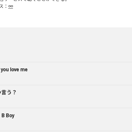
ス：
∞
 you love me
つ言う？
 B Boy