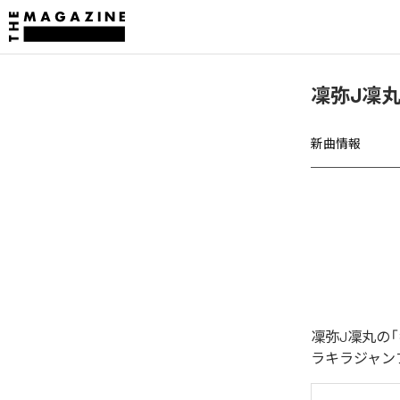
凜弥J凜
新曲情報
凜弥J凜丸の
ラキラジャン