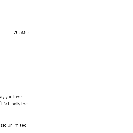
2026.8.8
u love
Finally the
ic Unlimited