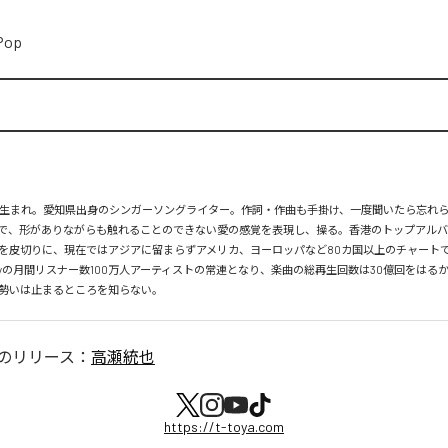
Pop
月26日生まれ。愛知県出身のシンガーソングライター。作詞・作曲も手掛け、一度聞いたら忘れ
で、形がありながらも触れることのできない愛の感覚を表現し、操る。香港のトップアルバ
を皮切りに、現在ではアジアに留まらずアメリカ、ヨーロッパなど80カ国以上のチャートで
tifyの月間リスナー数100万人アーティストの常連となり、楽曲の総再生回数は30億回をはる
勢いは止まるところを知らない。
のリリース：
高瀬統也
https://t-toya.com