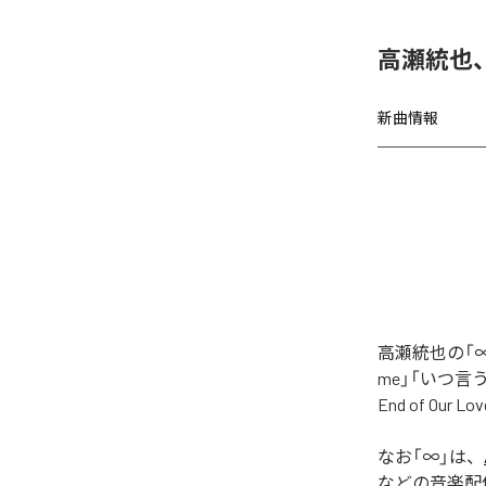
高瀬統也
新曲情報
高瀬統也の「∞
me」「いつ言う？」
End of O
なお「
∞
」は、
などの音楽配