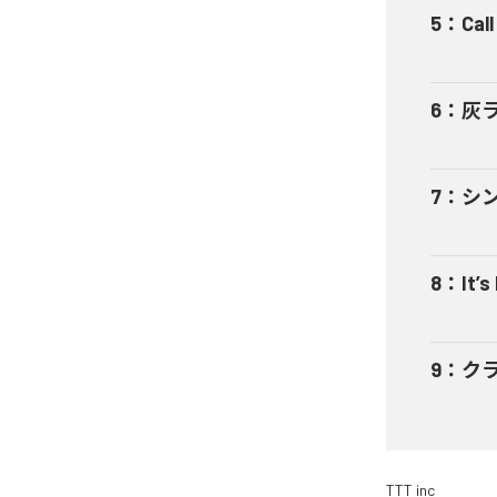
5
：
Cal
6
：
灰
7
：
シ
8
：
It’s
9
：
ク
TTT inc