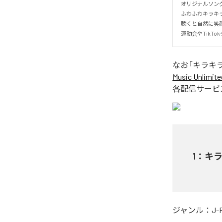
オリジナルソング「
ふわふわキラキラ
聴くと自然に笑顔
運動会やTikT
なお「
キラキ
Music Unlimite
各配信サービ
1
：
キ
ジャンル：
J-