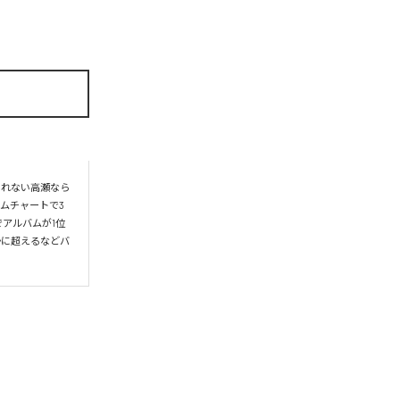
られない高瀬なら
ムチャートで3
アルバムが1位
かに超えるなどバ