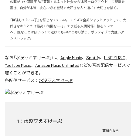
の繋がりや同調圧力が蔓延するネット社会から"水没＝ログアウト"して距離を
置き、自分が本当に安心できる空間で大好きな人と過ごす大切さを描く。

「無理して『いい子』を演じなくていい。ノイズは全部シャットアウトして、大
好きなキミとだけ最高の時間を——」。すり減る人間関係に悩むリスナー
へ、"嫌なことはぽいっ！て逃げてもいい"と寄り添う、ポジティブで力強いダ
ンストラック。
なお「
水没▽えすけーぷ
」は、
Apple Music
、
Spotify
、
LINE MUSIC
、
YouTube Music
、
Amazon Music Unlimited
などの音楽配信サービスで
聴くことができる。
各配信サービス：
水没▽えすけーぷ
1
：
水没▽えすけーぷ
夢川かなう