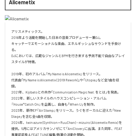
Alicemetix
アリスメティックス。

2016年より活動を開始した日本の音楽プロデューサー兼DJ。

キャッチーでエモーショナルな楽曲、エネルギッシュなサウンドを手掛け
る。

DJにおいては、広範なジャンルとBPMを行き来する予測不能で自由なプレイ
スタイルが特徴。​

2019年、初のアルバム『My Name is Alicemetix』をリリース。

代表曲「My Name is Alicemetix (2019 Rework)」や「Utopia」など全7曲を収
録。

2021年、Kijibatoとの共作「Communication Magic feat. をとは」を発表。

2022年、新しいスタイルのハウスコンピレーション・アルバム
『House*Catch On』を企画し、自身も「When U」を制作。

2023年、新作EP『Air Stamp』をリリース。うぐをボーカルに迎えた「New 
Stage」を含む全4曲を収録。

2024年、twin azure (Synthion + RuuChan) – mizuiro (Alicemetix Remix) を
提供。5月にはアメリカサンノゼにて「AniClover」に出演。また同年、FEAT
事業部部長 & FEAT TUNE編集/執筆の活動を開始。
