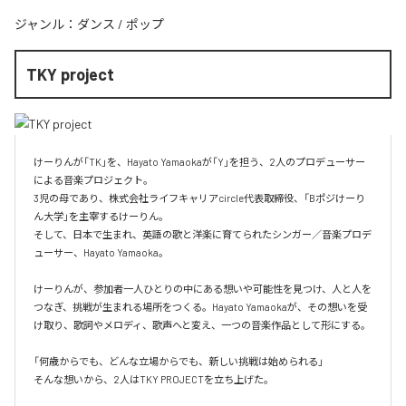
ジャンル：
ダンス
/
ポップ
TKY project
けーりんが「TK」を、Hayato Yamaokaが「Y」を担う、2人のプロデューサー
による音楽プロジェクト。

3児の母であり、株式会社ライフキャリアcircle代表取締役、「Bポジけーり
ん大学」を主宰するけーりん。

そして、日本で生まれ、英語の歌と洋楽に育てられたシンガー／音楽プロデ
ューサー、Hayato Yamaoka。

けーりんが、参加者一人ひとりの中にある想いや可能性を見つけ、人と人を
つなぎ、挑戦が生まれる場所をつくる。Hayato Yamaokaが、その想いを受
け取り、歌詞やメロディ、歌声へと変え、一つの音楽作品として形にする。

「何歳からでも、どんな立場からでも、新しい挑戦は始められる」

そんな想いから、2人はTKY PROJECTを立ち上げた。
