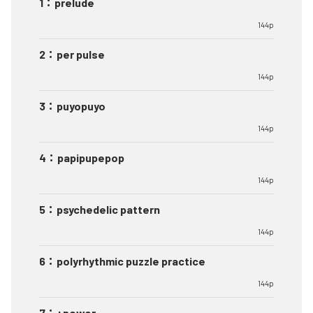
1
：
prelude
144p
2
：
per pulse
144p
3
：
puyopuyo
144p
4
：
papipupepop
144p
5
：
psychedelic pattern
144p
6
：
polyrhythmic puzzle practice
144p
7
：
+power