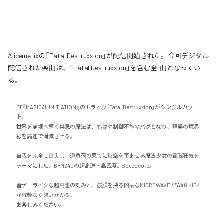
Alicemetixの「Fatal Destruxxion」が配信開始された。今回デジタル
配信された楽曲は、「Fatal Destruxxion」を含む全1曲となってい
る。
EP『MAGICAL INITIATION』のトラック「Fatal Destruxxion」がシングルカッ
ト。

世界を崩壊へ導く禁忌の魔法は、もはや制御不能のバグとなり、現実の境界
線を高速で消滅させる。

自我を完全に喪失し、過負荷の果てに時空を歪ませる魔法少女の電脳狂気を
テーマにした、BPM240の超高速・高密度J-Speedcore。

音ゲーライクな超高速の刻みと、鼓膜を抉る凶悪なMICROWAVE / ZAAG KICK
が容赦なく襲いかかる。

お楽しみください。