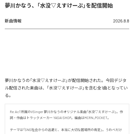
夢川かなう、「水没▽えすけーぷ」を配信開始
新曲情報
2026.8.8
夢川かなうの「水没▽えすけーぷ」が配信開始された。今回デジタ
ル配信された楽曲は、「水没▽えすけーぷ」を含む全1曲となってい
る。
Re:AcT所属のVSinger 夢川かなうのオリジナル楽曲「水没▽えすけーぷ」。作
詞・作曲はトラックメーカー YASAI SHOP。編曲はMCRN_POCKET。

テーマは「SNS社会からの逃避と、本当に大切な居場所の肯定」。うわべだけ