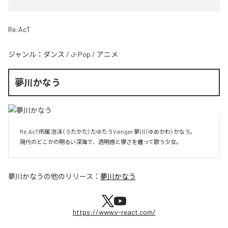
Re:AcT
ジャンル：
ダンス
/
J-Pop
/
アニメ
夢川かなう
 Re:AcT所属 泡沫（うたかた）たゆたうVsinger 夢川（ゆめかわ）かなう。

 現代のどこかの明るい深海で、透明感と儚さを纏って歌う少女。
夢川かなう
の他のリリース：
夢川かなう
https://www.v-react.com/