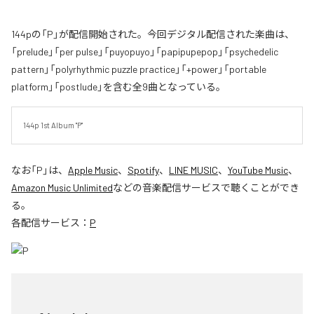
144pの「P」が配信開始された。今回デジタル配信された楽曲は、
「prelude」「per pulse」「puyopuyo」「papipupepop」「psychedelic
pattern」「polyrhythmic puzzle practice」「+power」「portable
platform」「postlude」を含む全9曲となっている。
144p 1st Album "P"
なお「
P
」は、
Apple Music
、
Spotify
、
LINE MUSIC
、
YouTube Music
、
Amazon Music Unlimited
などの音楽配信サービスで聴くことができ
る。
各配信サービス：
P