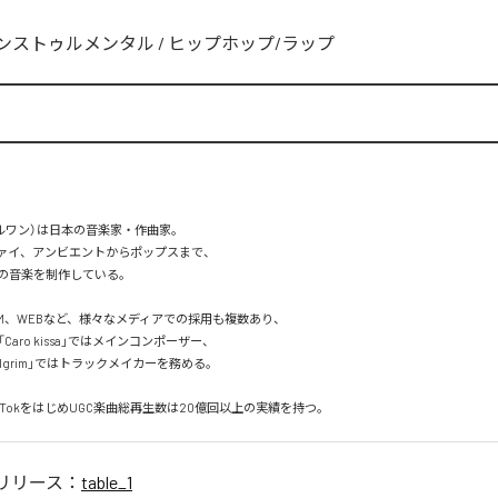
ンストゥルメンタル
/
ヒップホップ/ラップ
ーブルワン）は日本の音楽家・作曲家。

ァイ、アンビエントからポップスまで、  

の音楽を制作している。

M、WEBなど、様々なメディアでの採用も複数あり、  

aro kissa」ではメインコンポーザー、  

pilgrim」ではトラックメイカーを務める。

、TikTokをはじめUGC楽曲総再生数は20億回以上の実績を持つ。
リリース：
table_1