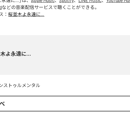
よ永遠に…
」は、
Apple Music
、
Spotify
、
LINE MUSIC
、
YouTube Mu
d
などの音楽配信サービスで聴くことができる。
ス：
桜並木よ永遠に…
並木よ永遠に…
ンストゥルメンタル
べ