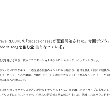
 By Brave RECORDの「decade of sea」が配信開始された。今回
ade of sea」を含む全1曲となっている。
光を感じさせる、爽やかでエモーショナルなトロピカル・チルハウス・トラック。

思わせるメロウなギターと透き通る鍵盤のイントロから始まり、身体を優しく揺らす軽快な
なパーカッションへと展開。南国のリゾートを彷彿とさせるトロピカルなシンセリードが重
い楽園へと誘います。

りながら深くリラックスできる絶妙なトラックメイクは、作業用BGMやドライブのお供とし
レイリストにもベストマッチ。心地よい浮遊感と開放感に包まれる、洗練されたサウンドト