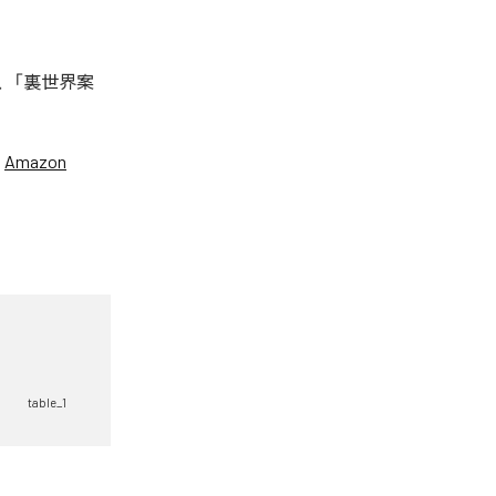
は、「裏世界案
、
Amazon
table_1