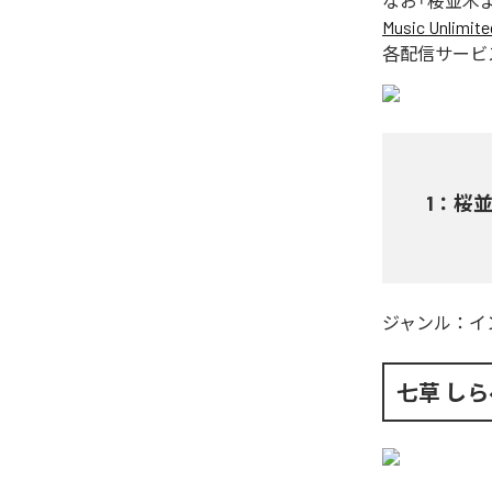
なお「
桜並木
Music Unlimite
各配信サービ
1
：
桜
ジャンル：
イ
七草 しら