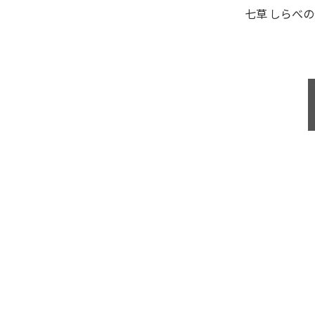
七草 しらべ
の