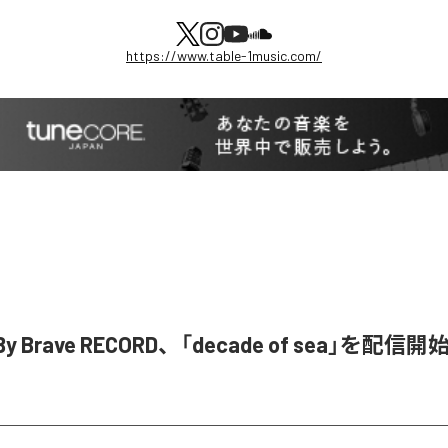
https://www.table-1music.com/
n By Brave RECORD、「decade of sea」を配信開