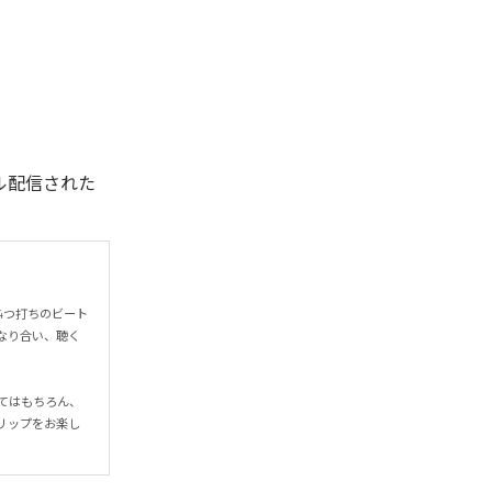
デジタル配信された
4つ打ちのビート
なり合い、聴く
てはもちろん、
リップをお楽し