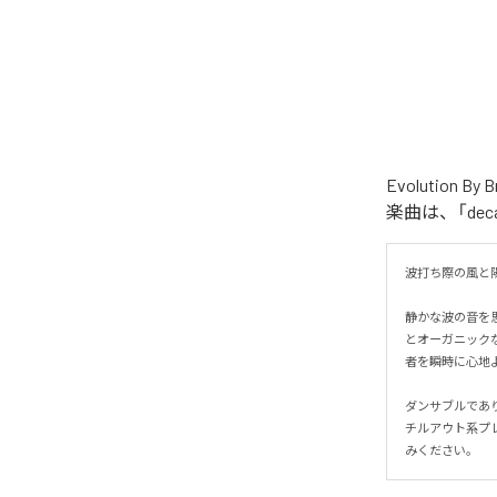
Evolution
楽曲は、「dec
波打ち際の風と陽
静かな波の音を
とオーガニック
者を瞬時に心地よ
ダンサブルであ
チルアウト系プ
みください。