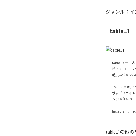
ジャンル：
イ
table_1
table_1（テ
ピアノ、ローフ
幅広いジャンル
TV、ラジオ、C
ポップユニット「C
バンド「FAVO 
Instagram
table_1
の他の