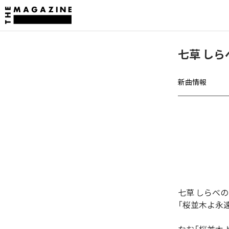
七草 し
新曲情報
七草 しらべ
「桜並木よ永