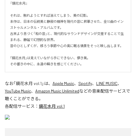
『鏡花水月』

それは、触れようとすれば消えてしまう、美の幻影。

本作は、日本の伝統美と静寂の精神を現代の音に昇華させた、全10曲のイン
ストゥルメンタル・アルバムです。

古来より息づく「和の音」と、現代的なサウンドデザインが交差することで生
まれる、静謐で幻想的な世界。

音のひとしずくが、移ろう季節や心の奥に眠る情景をそっと映し出します。

「鏡花水月」は見えていながら手にできない、儚き美。

その響きの中に、永遠の瞬きを感じてください。
なお「
鏡花水月 vol.1
」は、
Apple Music
、
Spotify
、
LINE MUSIC
、
YouTube Music
、
Amazon Music Unlimited
などの音楽配信サービスで
聴くことができる。
各配信サービス：
鏡花水月 vol.1