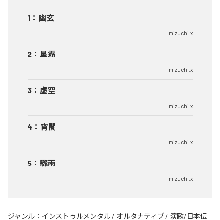
1
：
幽玄
mizuchi.x
2
：
星霜
mizuchi.x
3
：
虚空
mizuchi.x
4
：
宵闇
mizuchi.x
5
：
驟雨
mizuchi.x
ジャンル：
インストゥルメンタル
/
オルタナティブ
/
演歌/日本伝