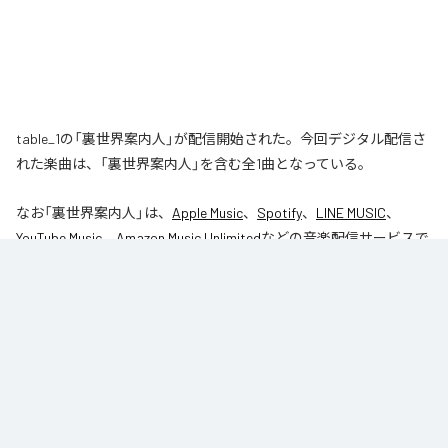
table_1の「裏世界案内人」が配信開始された。今回デジタル配信さ
れた楽曲は、「裏世界案内人」を含む全1曲となっている。
なお「
裏世界案内人
」は、
Apple Music
、
Spotify
、
LINE MUSIC
、
YouTube Music
、
Amazon Music Unlimited
などの音楽配信サービスで
聴くことができる。
各配信サービス：
裏世界案内人
1
：
裏世界案内人