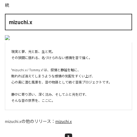
統
mizuchi.x
現実と夢、光と影、生と死。

その狭間に揺れる、名づけられない感情を音で描く。

"mizuchi.x / Tommy.x" は、叙情と静謐を軸に、

触れれば消えてしまうような感情の気配をすくい上げ、

心の奥に潜む風景を、音の物語として紡ぐ音楽プロジェクトです。

静かに寄り添い、深く沈み、そしてふと光を灯す、

そんな音の世界を、ここに。
mizuchi.x
の他のリリース：
mizuchi.x