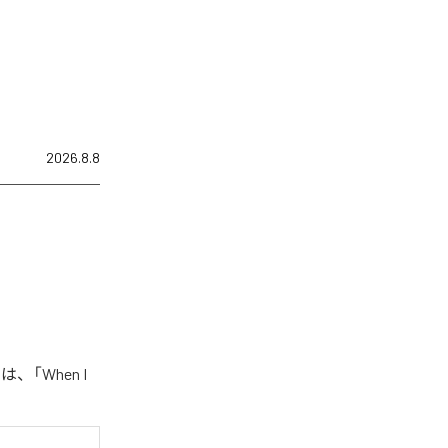
2026.8.8
、「When I