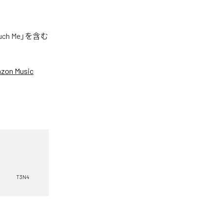
h Me」を含む
zon Music
T3N4