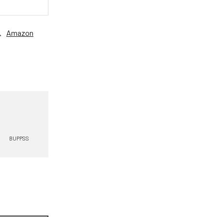
、
Amazon
BUPPSS