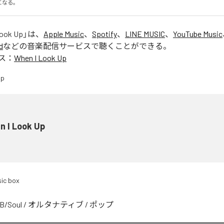
になる。
Look Up
」は、
Apple Music
、
Spotify
、
LINE MUSIC
、
YouTube Music
d
などの音楽配信サービスで聴くことができる。
ス：
When I Look Up
n I Look Up
ic box
B/Soul
/
オルタナティブ
/
ポップ