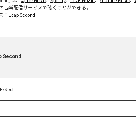
cond
」は、
Apple Music
、
Spotify
、
LINE MUSIC
、
YouTube Music
、
の音楽配信サービスで聴くことができる。
ス：
Leap Second
p Second
B/Soul