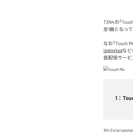
T3N4の「To
全1曲となっ
なお「
Touch M
Unlimited
など
各配信サービ
1
：
Tou
104 Entertainme