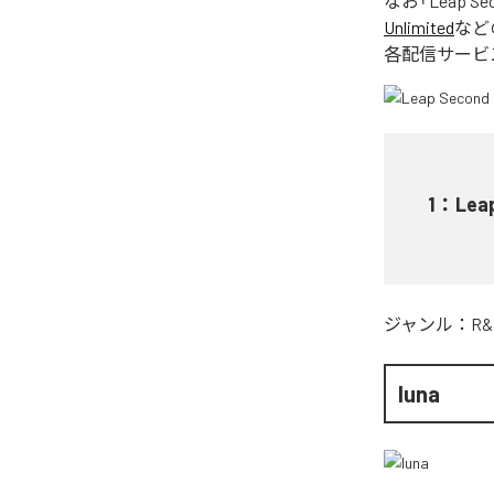
なお「
Leap Se
Unlimited
など
各配信サービ
1
：
Lea
ジャンル：
R&
luna