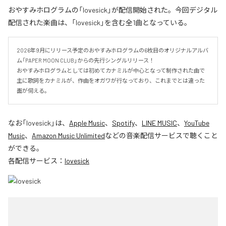
おやすみホログラムの「lovesick」が配信開始された。今回デジタル
配信された楽曲は、「lovesick」を含む全1曲となっている。
2026年9月にリリース予定のおやすみホログラムの6枚目のオリジナルアルバ
ム「PAPER MOON CLUB」からの先行シングルリリース！

おやすみホログラムとしては初めてカナミルが中心となって制作された曲で
主に歌詞をカナミルが、作曲をオガワが行なっており、これまでとは違った
面が伺える。
なお「
lovesick
」は、
Apple Music
、
Spotify
、
LINE MUSIC
、
YouTube
Music
、
Amazon Music Unlimited
などの音楽配信サービスで聴くこと
ができる。
各配信サービス：
lovesick