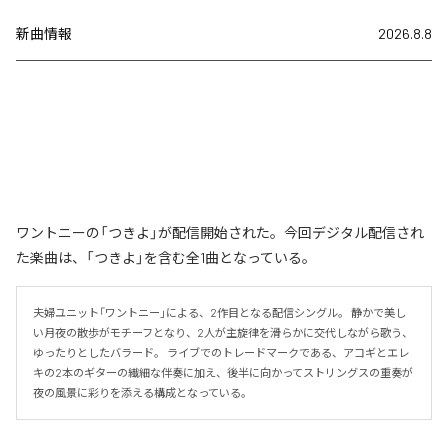
新曲情報
2026.8.8
ワントニーの「つきよ」が配信開始された。今回デジタル配信され
た楽曲は、「つきよ」を含む全1曲となっている。
夫婦ユニット「ワントニー」による、2作目となる配信シングル。 静かで美し
い月夜の散歩がモチーフとなり、2人が主旋律を滑らかに交代しながら歌う、
ゆったりとしたバラード。 ライブでのトレードマークである、アコギとエレ
キの2本のギターの繊細な伴奏に加え、後半に向かってストリングスの重奏が
夜の風景に彩りを添える構成となっている。