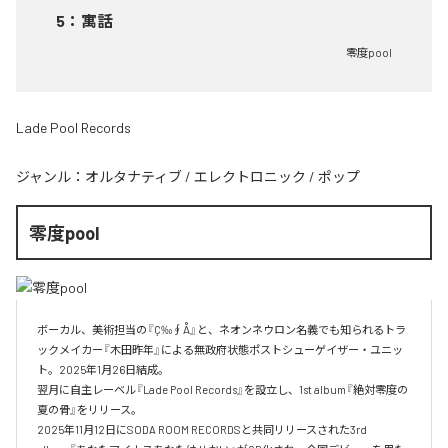
5
：
寓話
零度pool
Lade Pool Records
ジャンル：
オルタナティブ
/
エレクトロニック
/
ポップ
零度pool
ボーカル、美術担当の『Ç‰∮Å』と、ネオンネウロン名義でも知られるトラ
ックメイカー『木田昨年』による無政府状態ポストシューゲイザー・ユニッ
ト。2025年1月26日結成。

翌月に自主レーベル『Lade Pool Records』を設立し、1st album『絶対零度の
夏の骨』をリリース。

2025年11月12日にSODA ROOM RECORDSと共同リリースされた3rd 