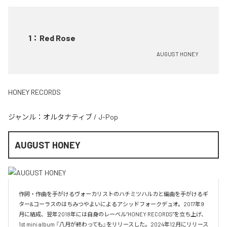
1
：
Red Rose
AUGUST HONEY
HONEY RECORDS
ジャンル：
オルタナティブ
/
J-Pop
AUGUST HONEY
作詞・作曲を手がけるヴォーカリストのハチミツハルカと編曲を手がけるギ
ター&コーラスのはちみつやよいによるアシッドフォークデュオ。2017年9
月に結成、翌年2018年には自身のレーベル”HONEY RECORDS"を立ち上げ、
1st mini album 『八月が終わっても』をリリースした。2024年12月にリリース