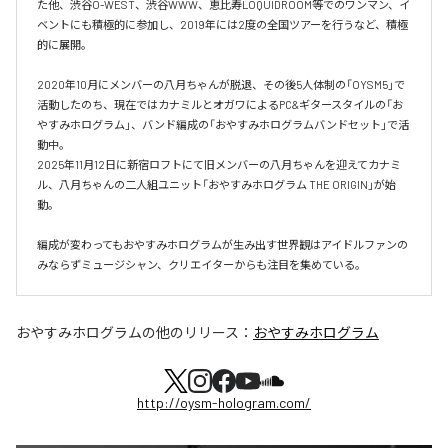
た他、渋⾕O-WEST、渋⾕WWW、恵⽐寿LOQUIDROOM等でのワンマン、イ
ベントにも積極的に参加し、2019年には2度の全国ツアーを⾏うなど、積極
的に展開。

2020年10月にメンバーの八月ちゃんが脱退、その後5人体制の「OYSM5」で
活動したのち、現在ではカナミルとオガワによるPC&ギタースタイルの「お
やすみホログラム」、バンド編成の「おやすみホログラムバンドセット」で活
動中。

2025年11月12日に新宿ロフトにて旧メンバーの八月ちゃんを迎えてカナミ
ル、八月ちゃんの二人組ユニット「おやすみホログラム THE ORIGIN」が始
動。

編成が変わってもおやすみホログラムが⽣み出す世界観はアイドルファンの
おやすみホログラム
の他のリリース：
おやすみホログラム
http://oysm-hologram.com/