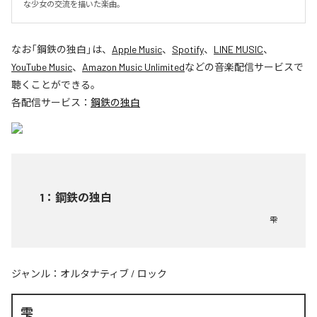
な少女の交流を描いた楽曲。
なお「
鋼鉄の独白
」は、
Apple Music
、
Spotify
、
LINE MUSIC
、
YouTube Music
、
Amazon Music Unlimited
などの音楽配信サービスで
聴くことができる。
各配信サービス：
鋼鉄の独白
1
：
鋼鉄の独白
雫
ジャンル：
オルタナティブ
/
ロック
雫