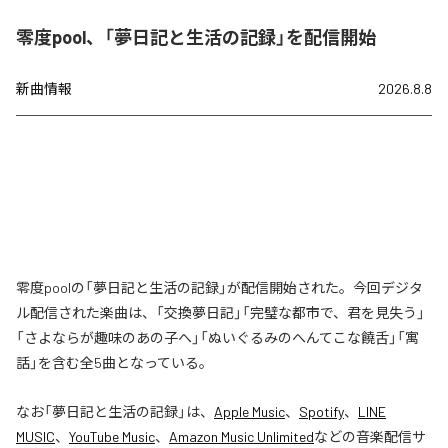
零度pool、「夢日記と生活の記録」を配信開始
新曲情報
2026.8.8
零度poolの「夢日記と生活の記録」が配信開始された。今回デジタ
ル配信された楽曲は、「交換夢日記」「完璧な都市で、君を見失う」
「さよならが趣味のあの子へ」「ぬいぐるみのへんてこな饒舌」「寓
話」を含む全5曲となっている。
なお「
夢日記と生活の記録
」は、
Apple Music
、
Spotify
、
LINE
MUSIC
、
YouTube Music
、
Amazon Music Unlimited
などの音楽配信サ