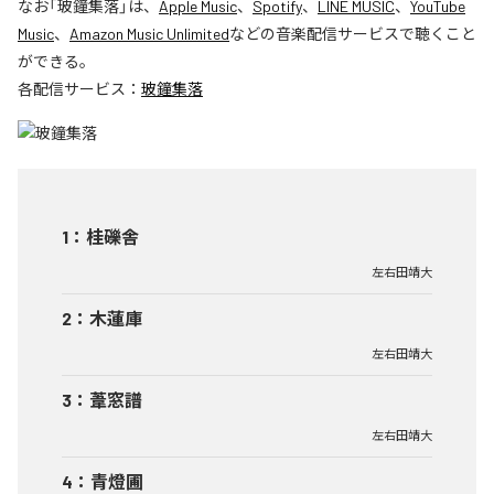
なお「
玻鐘集落
」は、
Apple Music
、
Spotify
、
LINE MUSIC
、
YouTube
Music
、
Amazon Music Unlimited
などの音楽配信サービスで聴くこと
ができる。
各配信サービス：
玻鐘集落
1
：
桂礫舎
左右田靖大
2
：
木蓮庫
左右田靖大
3
：
葦窓譜
左右田靖大
4
：
青燈圃