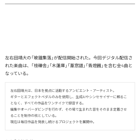
左右田靖大の「玻鐘集落」が配信開始された。今回デジタル配信さ
れた楽曲は、「桂礫舎」「木蓮庫」「葦窓譜」「青燈圃」を含む全4曲と
なっている。
左右田靖大は、日本を拠点に活動するアンビエント・アーティスト。

ギターとエフェクトペダルのみを使用し、生成AIやシンセサイザーに頼るこ
となく、すべての作品をワンテイクで録音する。

編集やオーバーダビングを行わず、その場で生まれた音をそのまま定着させ
ることを制作の核としている。

現在は毎日作品を発表し続けるプロジェクトを展開中。