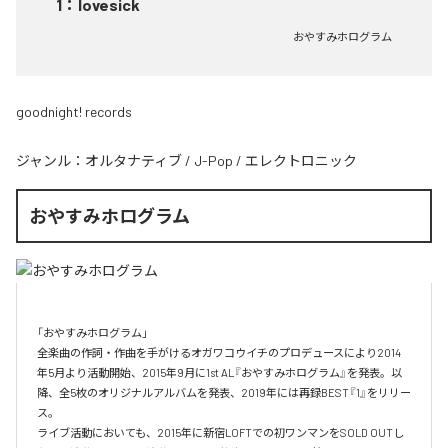
1
：
lovesick
おやすみホログラム
goodnight! records
ジャンル：
オルタナティブ
/
J-Pop
/
エレクトロニック
おやすみホログラム
「おやすみホログラム」

全楽曲の作詞・作曲を⼿がけるオガワコウイチのプロデュースにより2014
年5⽉より活動開始、2015年9⽉に1st AL『おやすみホログラム』を発表。以
降、全5枚のオリジナルアルバムを発表、2019年には再録BEST『1』をリリー
ス。

ライブ活動においても、2015年に新宿LOFTでの初ワンマンをSOLD OUTし