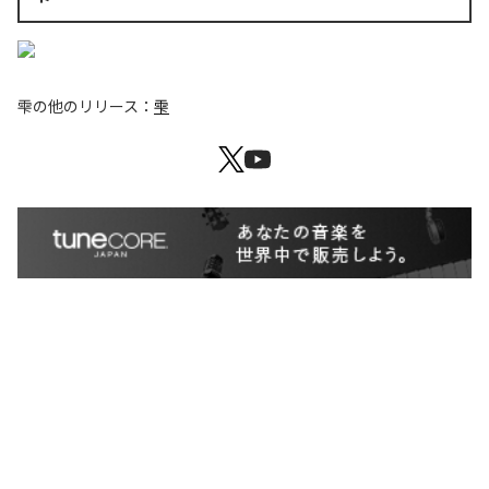
雫
の他のリリース：
雫