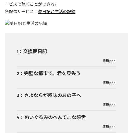
ービスで聴くことができる。
各配信サービス：
夢日記と生活の記録
1
：
交換夢日記
零度pool
2
：
完璧な都市で、君を見失う
零度pool
3
：
さよならが趣味のあの子へ
零度pool
4
：
ぬいぐるみのへんてこな饒舌
零度pool