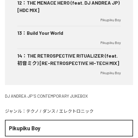
12
：
THE MENACE HERO (feat. DJ ANDREA JP)
[HDC MIX]
Pikupiku Boy
13
：
Build Your World
Pikupiku Boy
14
：
THE RETROSPECTIVE RITUALIZER (feat.
初音ミク) [RE-RETROSPECTIVE HI-TECH MIX]
Pikupiku Boy
DJ ANDREA JP'S CONTEMPORARY JUKEBOX
ジャンル：
テクノ
/
ダンス
/
エレクトロニック
Pikupiku Boy