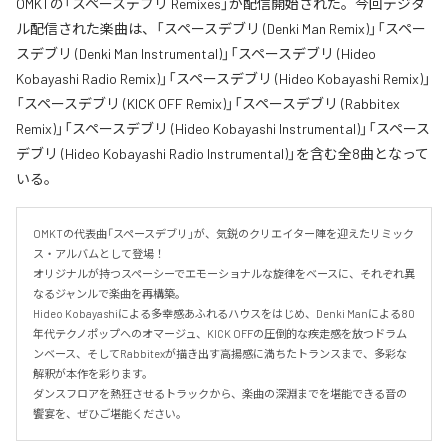
OMKTの「スペースデブリ Remixes」が配信開始された。今回デジタ
ル配信された楽曲は、「スペースデブリ (Denki Man Remix)」「スペー
スデブリ (Denki Man Instrumental)」「スペースデブリ (Hideo
Kobayashi Radio Remix)」「スペースデブリ (Hideo Kobayashi Remix)」
「スペースデブリ (KICK OFF Remix)」「スペースデブリ (Rabbitex
Remix)」「スペースデブリ (Hideo Kobayashi Instrumental)」「スペース
デブリ (Hideo Kobayashi Radio Instrumental)」を含む全8曲となって
いる。
OMKTの代表曲「スペースデブリ」が、気鋭のクリエイター陣を迎えたリミック
ス・アルバムとして登場！

オリジナルが持つスペーシーでエモーショナルな旋律をベースに、それぞれ異
なるジャンルで楽曲を再構築。

Hideo Kobayashiによる多幸感あふれるハウスをはじめ、Denki Manによる80
年代テクノポップへのオマージュ、KICK OFFの圧倒的な疾走感を放つドラム
ンベース、そしてRabbitexが描き出す高揚感に満ちたトランスまで、多彩な
解釈が本作を彩ります。

ダンスフロアを熱狂させるトラックから、楽曲の深淵までを堪能できる音の
饗宴を、ぜひご堪能ください。