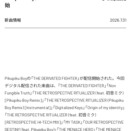
始
新曲情報
2026.7.31
Pikupiku Boyの「THE DERIVATED FIGHTER」が配信開始された。今回
デジタル配信された楽曲は、「THE DERIVATED FIGHTER」「Non
Fungible Truth」「THE RETROSPECTIVE RITUALIZER (feat. 初音ミク)
[Pikupiku Boy Remix]」「THE RETROSPECTIVE RITUALIZER (Pikupiku
Boy Remix) [Instrumental]」「Digitalized Keys」「Origin of my identity」
「THE RETROSPECTIVE RITUALIZER (feat. 初音ミク)
[RETROSPECTIVE HI-TECH MIX]」「MY TASK」「OUR RETROSPECTIVE
DESTINY (feat. Pikupiku Boy)」「THE MENACE HERO」「THE MENACE