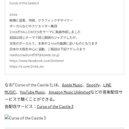
Curse of the Castle 3

2nite

映像と音楽、作詞、グラフィックデザイナー

ボーカルなどのクリエイター集団

2niteがHALLOWEENをテーマに楽曲作成しました

前回は同じテーマで同じ歌詞のジャズでしたが、

女性のボーカルで、本来の２niteの曲調に近いものとなります

日本の大阪を中心に活動、ご相談は下記アドレスまで

roadtocreation8787@ezweb.ne.jp

https://www.facebook.com/2nitemv/

https://x.com/2nite_mv
なお「
Curse of the Castle 3
」は、
Apple Music
、
Spotify
、
LINE
MUSIC
、
YouTube Music
、
Amazon Music Unlimited
などの音楽配信サ
ービスで聴くことができる。
各配信サービス：
Curse of the Castle 3