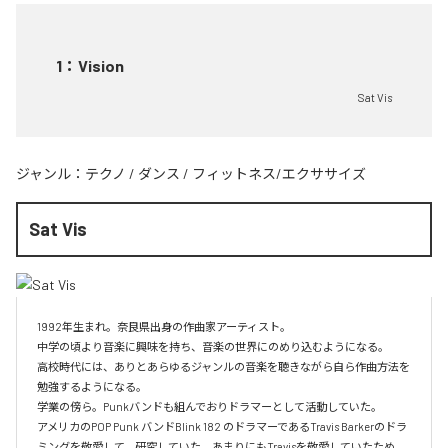
1
：
Vision
Sat Vis
ジャンル：
テクノ
/
ダンス
/
フィットネス/エクササイズ
Sat Vis
1992年生まれ。奈良県出身の作曲家アーティスト。

中学の頃より音楽に興味を持ち、音楽の世界にのめり込むようになる。

高校時代には、ありとあらゆるジャンルの音楽を聴きながら自ら作曲方法を
勉強するようになる。

学業の傍ら。Punkバンドも組んでおりドラマーとして活動していた。

アメリカのPOP Punk バンドBlink 182 のドラマーであるTravis Barkerのドラ
ミングを敬愛して、研究していた。あまりにもTravisを敬愛していたため、