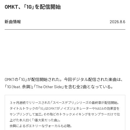
OMKT、「1G」を配信開始
新曲情報
2026.8.6
OMKTの「1G」が配信開始された。今回デジタル配信された楽曲は、
「1G (feat. 余興)」「The Other Side」を含む全2曲となっている。
３ヶ月連続でリリースされた｢スペースデブリ｣シリーズの最終章が配信開始｡

タイトルトラックの｢1G｣はOMKTがノイズジェネレーターやNASAの効果音を
サンプリングして加工｡その殆どのトラックメイキングをサンプラーだけで仕
上げた本人曰く｢1番大変だった曲｣。

余興によるポエトリーなヴォーカルも必聴｡
