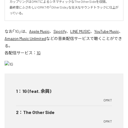
カップリングはOMKTによるシネマティックなThe Other Sideを収録｡

最終章にふさわしいOMKTの｢Other Side｣な壮大なサウンドトラックに仕上が
っている｡
なお「
1G
」は、
Apple Music
、
Spotify
、
LINE MUSIC
、
YouTube Music
、
Amazon Music Unlimited
などの音楽配信サービスで聴くことができ
る。
各配信サービス：
1G
1
：
1G (feat. 余興)
OMKT
2
：
The Other Side
OMKT