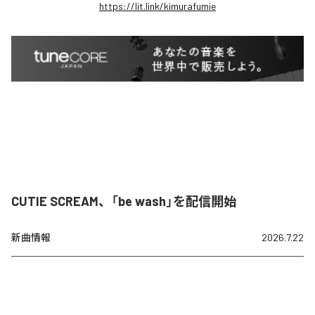
https://lit.link/kimurafumie
CUTIE SCREAM、「be wash」を配信開始
新曲情報
2026.7.22