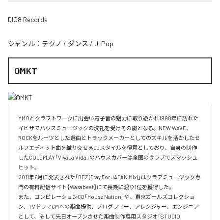
DIG8 Records
ジャンル：
テクノ
/
ダンス
/
J-Pop
OMKT
YMOとクラフトワークに出会い電子音の魅力に取り憑かれ1998年に訪れた
イビザでハウスミュージックの洗礼を受けその虜となる。NEW WAVE、
ROCKをルーツとした選曲とトラックメーカーとしてのスキルを活かしたセ
ルフエディット曲を織り交ぜるDJスタイルを得意としており、自身の制作
したCOLDPLAY「VivaLa Vida」のハウスカバーは全国のクラブでスマッシュ
ヒット。

2011年6月に発表された「REZ (Pray For JAPAN Mix)」はクラブミュージック専
門の有料配信サイト【Wasabeat】にて長期に渡り1位を獲得した。

また、コンピレーションCD「House Nation」や、東京ガールズコレクショ
ン、TVドラマCMへの楽曲提供、プログラマー、アレンジャー、エンジニア
として、そして先日オープンさせた楽曲制作専用スタジオ「STUDIO 