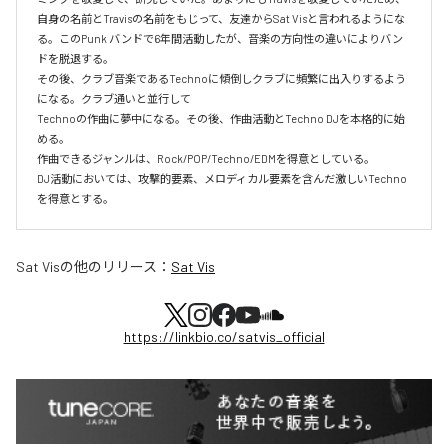
自身の名前とTravisの名前をもじって、友達からSat Visと言われるようにな
る。このPunk バンドで6年間活動したが、音楽の方向性の違いによりバン
ドを脱退する。

その後、クラブ音楽であるTechnoに傾倒しクラブに頻繁に出入りするよう
になる。クラブ通いと並行して

Technoの作曲に夢中になる。その後、作曲活動とTechno DJを本格的に始
める。

作曲できるジャンルは、Rock/POP/Techno/EDMを得意としている。

DJ活動においては、攻撃的要素、メロディカル要素を含んだ激しいTechno
を得意とする。
Sat Vis
の他のリリース：
Sat Vis
https://linkbio.co/satvis_official