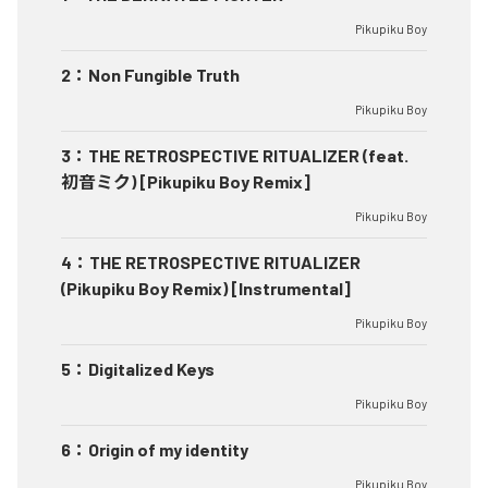
Pikupiku Boy
2
：
Non Fungible Truth
Pikupiku Boy
3
：
THE RETROSPECTIVE RITUALIZER (feat.
初音ミク) [Pikupiku Boy Remix]
Pikupiku Boy
4
：
THE RETROSPECTIVE RITUALIZER
(Pikupiku Boy Remix) [Instrumental]
Pikupiku Boy
5
：
Digitalized Keys
Pikupiku Boy
6
：
Origin of my identity
Pikupiku Boy