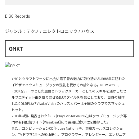
DIG8 Records
ジャンル：
テクノ
/
エレクトロニック
/
ハウス
OMKT
YMOとクラフトワークに出会い電子音の魅力に取り憑かれ1998年に訪れた
イビザでハウスミュージックの洗礼を受けその虜となる。NEW WAVE、
ROCKをルーツとした選曲とトラックメーカーとしてのスキルを活かしたセ
ルフエディット曲を織り交ぜるDJスタイルを得意としており、自身の制作
したCOLDPLAY「VivaLa Vida」のハウスカバーは全国のクラブでスマッシュ
ヒット。

2011年6月に発表された「REZ (Pray For JAPAN Mix)」はクラブミュージック専
門の有料配信サイト【Wasabeat】にて長期に渡り1位を獲得した。

また、コンピレーションCD「House Nation」や、東京ガールズコレクショ
ン、TVドラマCMへの楽曲提供、プログラマー、アレンジャー、エンジニア