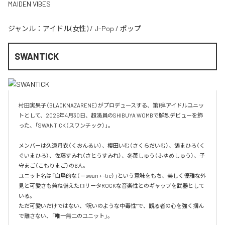
MAIDEN VIBES
ジャンル：
アイドル(女性)
/
J-Pop
/
ポップ
SWANTICK
村田実果子（BLACKNAZARENE）がプロデュースする、第1弾アイドルユニッ
トとして、2025年4月30日、超満員のSHIBUYA WOMBで鮮烈デビューを飾
った、「SWANTICK（スワンチック）」。

メンバーは久遠月衣（くおんるい）、櫻田いむ（さくらだいむ）、鵠まひろ（く
ぐいまひろ）、佐藤すみれ（さとうすみれ）、冬苺しゅう（ふゆめしゅう）、子
守まご（こもりまご）の6人。

ユニット名は「白鳥的な（＝swan + -tic）」という意味をもち、美しく優雅な外
見と可愛さも兼ね備えたロリータROCKな音楽性とのギャップを武器として
いる。

ただ可愛いだけではない、“呪いのような中毒性”で、観る者の心を強く掴ん
で離さない、「唯一無二のユニット」。
