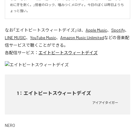
めに牙を剥く。」弱者のロック、噛みつくメロディ。今日のぼくは昨日よりち
ょっと強い。
なお「
エイトビートスウィートデイズ
」は、
Apple Music
、
Spotify
、
LINE MUSIC
、
YouTube Music
、
Amazon Music Unlimited
などの音楽配
信サービスで聴くことができる。
各配信サービス：
エイトビートスウィートデイズ
1
：
エイトビートスウィートデイズ
アイアイタイガー
NERO