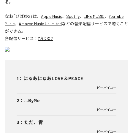
る。
なお「
びばゆ2
」は、
Apple Music
、
Spotify
、
LINE MUSIC
、
YouTube
Music
、
Amazon Music Unlimited
などの音楽配信サービスで聴くこと
ができる。
各配信サービス：
びばゆ2
1
：
にゅあにゅあLOVE＆PEACE
ビーバイユー
2
：
…ByMe
ビーバイユー
3
：
ただ、青
ビーバイユー