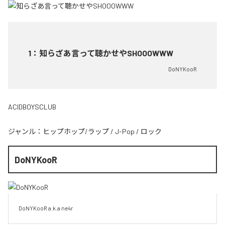
1
：
知らざあ言って聴かせやSHOOOWWW
DoNYKooR
ACIDBOYSCLUB
ジャンル：
ヒップホップ/ラップ
/
J-Pop
/
ロック
DoNYKooR
DoNYKooR a.k.a ne4r