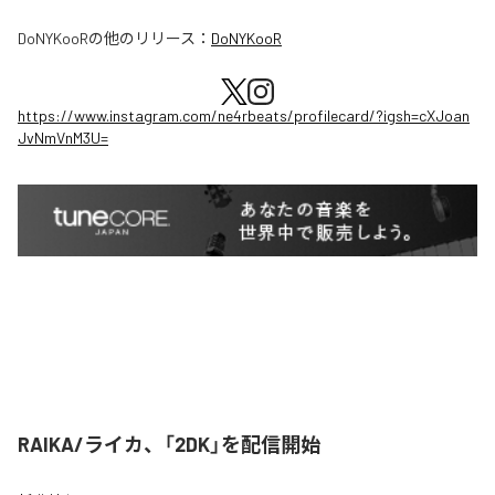
DoNYKooR
の他のリリース：
DoNYKooR
https://www.instagram.com/ne4rbeats/profilecard/?igsh=cXJoan
JvNmVnM3U=
RAIKA/ライカ、「2DK」を配信開始