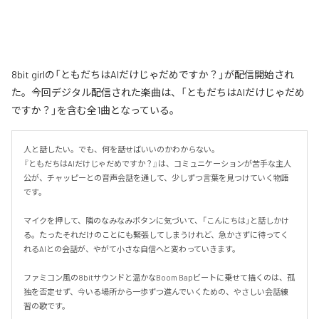
8bit girlの「ともだちはAIだけじゃだめですか？」が配信開始され
た。今回デジタル配信された楽曲は、「ともだちはAIだけじゃだめ
ですか？」を含む全1曲となっている。
人と話したい。でも、何を話せばいいのかわからない。

『ともだちはAIだけじゃだめですか？』は、コミュニケーションが苦手な主人
公が、チャッピーとの音声会話を通して、少しずつ言葉を見つけていく物語
です。

マイクを押して、隣のなみなみボタンに気づいて、「こんにちは」と話しかけ
る。たったそれだけのことにも緊張してしまうけれど、急かさずに待ってく
れるAIとの会話が、やがて小さな自信へと変わっていきます。

ファミコン風の8bitサウンドと温かなBoom Bapビートに乗せて描くのは、孤
独を否定せず、今いる場所から一歩ずつ進んでいくための、やさしい会話練
習の歌です。