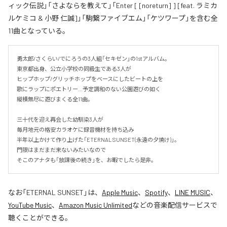
ィック伝説」「さよならを教えて」「Enter [ [noreturn] ] [feat. ラミカ
ルケミコ & 小野 仁誠]」「駒繋ファイブエム」「ケツワープ」を含む全
11曲となっている。
勇太郎/さくらい/でにろうの3人組「セキゼン」の1stアルバム。

東京都出身、公立小学校の同級生である3人が

ヒップホップ/グリッチホップをベースにしたビートの上を

歌にラップにポエトリー…予定調和のない公園遊びの如く

縦横無尽に遊びまくる全11曲。

三十代を迎え再会した幼馴染3人が

毎月地元の格安カラオケに録音機材を持ち込み

半年以上かけて作り上げた「ETERNAL SUNSET(永遠の夕焼け)」。

門限はまだまだ来ないみたいなので

そこのアナタも「放課後の続き」を、お暇でしたら是非。
なお「
ETERNAL SUNSET
」は、
Apple Music
、
Spotify
、
LINE MUSIC
、
YouTube Music
、
Amazon Music Unlimited
などの音楽配信サービスで
聴くことができる。