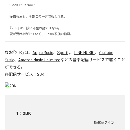
“Look At Us Now.”

後悔も涙も、全部この一言で報われる。

『2DK』は、狭い部屋の話ではない。

愛が受け継がれていく、一つの家族の物語。
なお「
2DK
」は、
Apple Music
、
Spotify
、
LINE MUSIC
、
YouTube
Music
、
Amazon Music Unlimited
などの音楽配信サービスで聴くこと
ができる。
各配信サービス：
2DK
1
：
2DK
RAIKA/ライカ