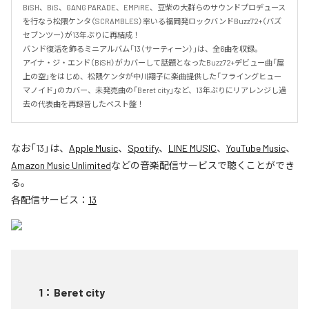
BiSH、BiS、GANG PARADE、EMPiRE、豆柴の大群らのサウンドプロデュース
を行なう松隈ケンタ（SCRAMBLES）率いる福岡発ロックバンドBuzz72+（バズ
セブンツー）が13年ぶりに再結成！

バンド復活を飾るミニアルバム「13（サーティーン）」は、全6曲を収録。

アイナ・ジ・エンド（BiSH）がカバーして話題となったBuzz72+デビュー曲「屋
上の空」をはじめ、松隈ケンタが中川翔子に楽曲提供した「フライングヒュー
マノイド」のカバー、未発売曲の「Beret city」など、13年ぶりにリアレンジし過
去の代表曲を再録音したベスト盤！
なお「
13
」は、
Apple Music
、
Spotify
、
LINE MUSIC
、
YouTube Music
、
Amazon Music Unlimited
などの音楽配信サービスで聴くことができ
る。
各配信サービス：
13
1
：
Beret city