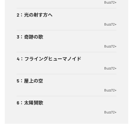
Buzz72+
2
：
光の射す方へ
Buzz72+
3
：
奇跡の歌
Buzz72+
4
：
フライングヒューマノイド
Buzz72+
5
：
屋上の空
Buzz72+
6
：
太陽賛歌
Buzz72+