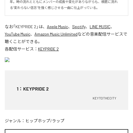
年。時の流れとともにメンバーの成長や変化がありながらも、根底に流れ
る“変わらない信念”を強く感じさせる一曲に仕上がっている。
なお「
KEYPRIDE 2
」は、
Apple Music
、
Spotify
、
LINE MUSIC
、
YouTube Music
、
Amazon Music Unlimited
などの音楽配信サービスで
聴くことができる。
各配信サービス：
KEYPRIDE 2
1
：
KEYPRIDE 2
KEYTOTHECITY
ジャンル：
ヒップホップ/ラップ