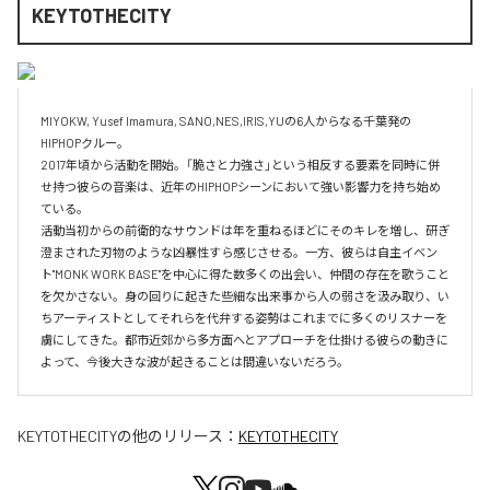
KEYTOTHECITY
MIYOKW, Yusef Imamura, SANO,NES,IRIS,YUの6人からなる千葉発の
HIPHOPクルー。

2017年頃から活動を開始。「脆さと力強さ」という相反する要素を同時に併
せ持つ彼らの音楽は、近年のHIPHOPシーンにおいて強い影響力を持ち始め
ている。

活動当初からの前衛的なサウンドは年を重ねるほどにそのキレを増し、研ぎ
澄まされた刃物のような凶暴性すら感じさせる。一方、彼らは自主イベン
ト"MONK WORK BASE"を中心に得た数多くの出会い、仲間の存在を歌うこと
を欠かさない。身の回りに起きた些細な出来事から人の弱さを汲み取り、い
ちアーティストとしてそれらを代弁する姿勢はこれまでに多くのリスナーを
虜にしてきた。都市近郊から多方面へとアプローチを仕掛ける彼らの動きに
よって、今後大きな波が起きることは間違いないだろう。
KEYTOTHECITY
の他のリリース：
KEYTOTHECITY