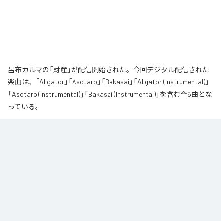
呂布カルマの「財産」が配信開始された。今回デジタル配信された
楽曲は、「Aligator」「Asotaro」「Bakasai」「Aligator (Instrumental)」
「Asotaro (Instrumental)」「Bakasai (Instrumental)」を含む全6曲とな
っている。
なお「
財産
」は、
Apple Music
、
Spotify
、
LINE MUSIC
、
YouTube
Music
、
Amazon Music Unlimited
などの音楽配信サービスで聴くこと
ができる。
各配信サービス：
財産