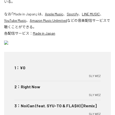
いる。
なお「
Made in Japan
」は、
Apple Music
、
Spotify
、
LINE MUSIC
、
YouTube Music
、
Amazon Music Unlimited
などの音楽配信サービスで
聴くことができる。
各配信サービス：
Made in Japan
1
：
¥0
SLY WEZ
2
：
Right Now
SLY WEZ
3
：
NoiCan (feat. SYU-TO & FLA$H) [Remix]
SLY WEZ