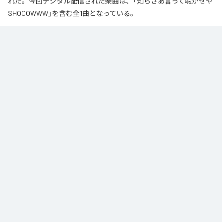
れた。今回デジタル配信された楽曲は、「知らざあ言って聴かせや
SHOOOWWW」を含む全1曲となっている。
なお「
知らざあ言って聴かせやSHOOOWWW
」は、
Apple Music
、
Spotify
、
LINE MUSIC
、
YouTube Music
、
Amazon Music Unlimited
など
の音楽配信サービスで聴くことができる。
各配信サービス：
知らざあ言って聴かせやSHOOOWWW
1
：
知らざあ言って聴かせやSHOOOWWW
DoNYKooR
ACIDBOYSCLUB
ジャンル：
ヒップホップ/ラップ
/
J-Pop
/
ロック